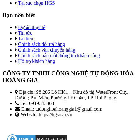
Tại sao chọn HGS
Bạn nên biết
Dự án thực tế
Tin tức
Tài liệu
Chính sách đổi trả hàng
Chính sách vận chuyển hàng
Chính sách bảo mật thông tin khách hàng
Hỗ trợ khách hàng
CÔNG TY TNHH CÔNG NGHỆ TỰ ĐỘNG HÓA
HOÀNG GIA
Địa chỉ: Số 286 Lô HK1 – Khu đô thị WaterFront City,
Đường Bùi Viện, Phường Lê Chân, TP. Hải Phòng
Tel: 0919343368
Email: tudonghoahoanggia1@gmail.com
Website: https://hgsolar.vn