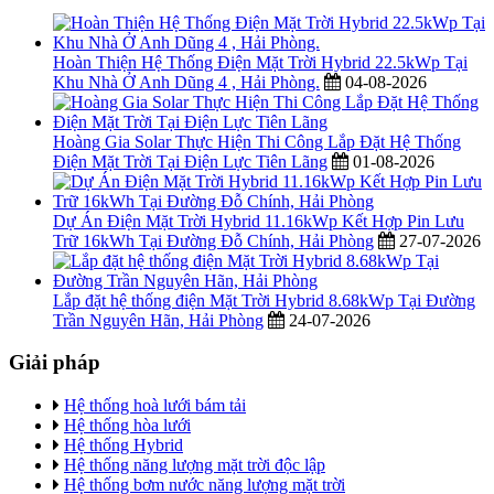
Hoàn Thiện Hệ Thống Điện Mặt Trời Hybrid 22.5kWp Tại
Khu Nhà Ở Anh Dũng 4 , Hải Phòng.
04-08-2026
Hoàng Gia Solar Thực Hiện Thi Công Lắp Đặt Hệ Thống
Điện Mặt Trời Tại Điện Lực Tiên Lãng
01-08-2026
Dự Án Điện Mặt Trời Hybrid 11.16kWp Kết Hợp Pin Lưu
Trữ 16kWh Tại Đường Đỗ Chính, Hải Phòng
27-07-2026
Lắp đặt hệ thống điện Mặt Trời Hybrid 8.68kWp Tại Đường
Trần Nguyên Hãn, Hải Phòng
24-07-2026
Giải pháp
Hệ thống hoà lưới bám tải
Hệ thống hòa lưới
Hệ thống Hybrid
Hệ thống năng lượng mặt trời độc lập
Hệ thống bơm nước năng lượng mặt trời