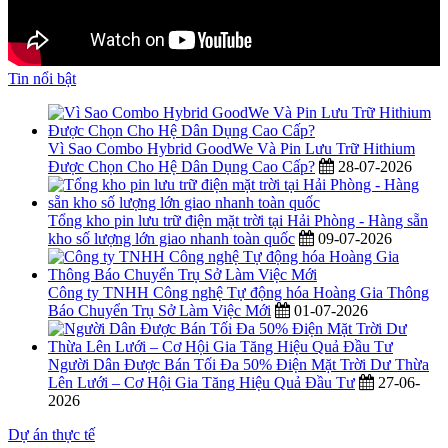
Tin nổi bật
Vì Sao Combo Hybrid GoodWe Và Pin Lưu Trữ Hithium
Được Chọn Cho Hệ Dân Dụng Cao Cấp?
28-07-2026
Tổng kho pin lưu trữ điện mặt trời tại Hải Phòng - Hàng sẵn
kho số lượng lớn giao nhanh toàn quốc
09-07-2026
Công ty TNHH Công nghệ Tự động hóa Hoàng Gia Thông
Báo Chuyển Trụ Sở Làm Việc Mới
01-07-2026
Người Dân Được Bán Tối Đa 50% Điện Mặt Trời Dư Thừa
Lên Lưới – Cơ Hội Gia Tăng Hiệu Quả Đầu Tư
27-06-
2026
Dự án thực tế