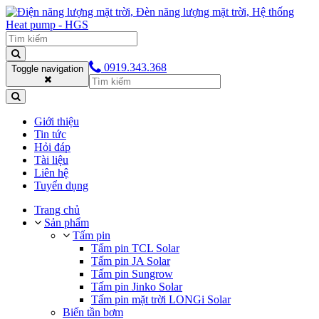
0919.343.368
Toggle navigation
Giới thiệu
Tin tức
Hỏi đáp
Tài liệu
Liên hệ
Tuyển dụng
Trang chủ
Sản phẩm
Tấm pin
Tấm pin TCL Solar
Tấm pin JA Solar
Tấm pin Sungrow
Tấm pin Jinko Solar
Tấm pin mặt trời LONGi Solar
Biến tần bơm