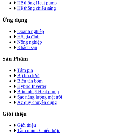
Hệ thống Heat pump
Hệ thống chiếu sáng
Ứng dụng
Doanh nghiệp
Hộ gia đình
Nông nghiệp
Khách sạn
Sản Phẩm
Tấm pin
Bộ hòa lưới
Biến tần bơm
Hybrid Inverter
Bơm nhiệt Heat pump
Sạc năng lượng mặt trời
Ắc quy chuyên dụng
Giới thiệu
Giới thiệu
Tầm nhìn - Chiến lược