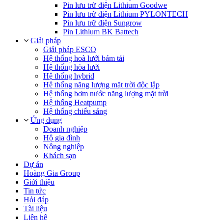
Pin lưu trữ điện Lithium Goodwe
Pin lưu trữ điện Lithium PYLONTECH
Pin lưu trữ điện Sungrow
Pin Lithium BK Battech
Giải pháp
Giải pháp ESCO
Hệ thống hoà lưới bám tải
Hệ thống hòa lưới
Hệ thống hybrid
Hệ thống năng lượng mặt trời độc lập
Hệ thống bơm nước năng lượng mặt trời
Hệ thống Heatpump
Hệ thống chiếu sáng
Ứng dụng
Doanh nghiệp
Hộ gia đình
Nông nghiệp
Khách sạn
Dự án
Hoàng Gia Group
Giới thiệu
Tin tức
Hỏi đáp
Tài liệu
Liên hệ