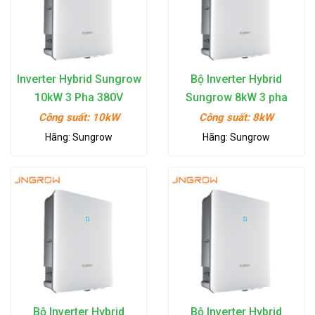
Tin
tức
Hỏi
đáp
Inverter Hybrid Sungrow
Bộ Inverter Hybrid
10kW 3 Pha 380V
Sungrow 8kW 3 pha
Tài
380V
Công suất:
10kW
Công suất:
8kW
liệu
Hãng:
Sungrow
Hãng:
Sungrow
Liên
hệ
Tuyển
dụng
Bộ Inverter Hybrid
Bộ Inverter Hybrid