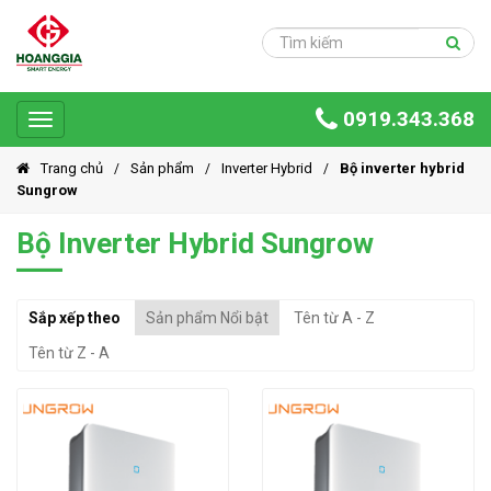
Trang
chủ
Sản
0919.343.368
phẩm
Toggle
navigation
Giải
Trang chủ
Sản phẩm
Inverter Hybrid
Bộ inverter hybrid
pháp
Sungrow
Ứng
Bộ Inverter Hybrid Sungrow
dụng
Dự
Sắp xếp theo
Sản phẩm Nổi bật
Tên từ A - Z
án
Tên từ Z - A
Hoàng
Gia
Group
Giới
thiệu