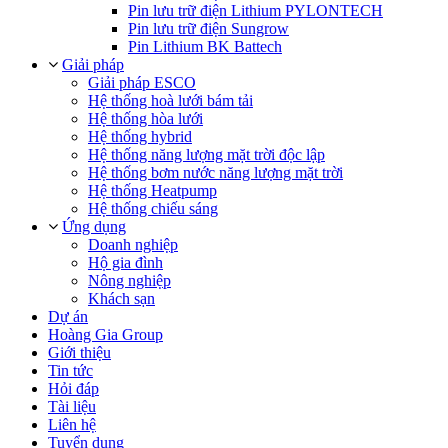
Pin lưu trữ điện Lithium PYLONTECH
Pin lưu trữ điện Sungrow
Pin Lithium BK Battech
Giải pháp
Giải pháp ESCO
Hệ thống hoà lưới bám tải
Hệ thống hòa lưới
Hệ thống hybrid
Hệ thống năng lượng mặt trời độc lập
Hệ thống bơm nước năng lượng mặt trời
Hệ thống Heatpump
Hệ thống chiếu sáng
Ứng dụng
Doanh nghiệp
Hộ gia đình
Nông nghiệp
Khách sạn
Dự án
Hoàng Gia Group
Giới thiệu
Tin tức
Hỏi đáp
Tài liệu
Liên hệ
Tuyển dụng