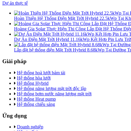
Dự án thực tế
Hoàn Thiện Hệ Thống Điện Mặt Trời Hybrid 22.5kWp Tại Kh
Hoàng Gia Solar Thực Hiện Thi Công Lắp Đặt Hệ Thống Điện
Dự Án Điện Mặt Trời Hybrid 11.16kWp Kết Hợp Pin Lưu Tr
Lắp đặt hệ thống điện Mặt Trời Hybrid 8.68kWp Tại Đường 
Giải pháp
Hệ thống hoà lưới bám tải
Hệ thống hòa lưới
Hệ thống Hybrid
Hệ thống năng lượng mặt trời độc lập
Hệ thống bơm nước năng lượng mặt trời
Hệ thống Heat pump
Hệ thống chiếu sáng
Ứng dụng
Doanh nghiệp