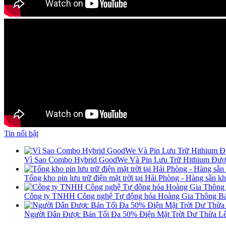
Tin nổi bật
Vì Sao Combo Hybrid GoodWe Và Pin Lưu Trữ Hithium Đư
Tổng kho pin lưu trữ điện mặt trời tại Hải Phòng - Hàng sẵn k
Công ty TNHH Công nghệ Tự động hóa Hoàng Gia Thông Bá
Người Dân Được Bán Tối Đa 50% Điện Mặt Trời Dư Thừa Lê