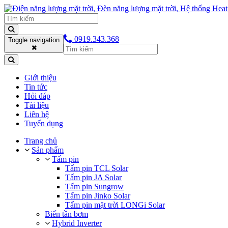
0919.343.368
Toggle navigation
Giới thiệu
Tin tức
Hỏi đáp
Tài liệu
Liên hệ
Tuyển dụng
Trang chủ
Sản phẩm
Tấm pin
Tấm pin TCL Solar
Tấm pin JA Solar
Tấm pin Sungrow
Tấm pin Jinko Solar
Tấm pin mặt trời LONGi Solar
Biến tần bơm
Hybrid Inverter