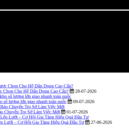
ợc Chọn Cho Hệ Dân Dụng Cao Cấp?
28-07-2026
ho số lượng lớn giao nhanh toàn quốc
09-07-2026
o Chuyển Trụ Sở Làm Việc Mới
01-07-2026
n Lưới – Cơ Hội Gia Tăng Hiệu Quả Đầu Tư
27-06-2026