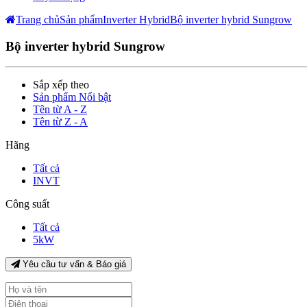
Trang chủ
Sản phẩm
Inverter Hybrid
Bộ inverter hybrid Sungrow
Bộ inverter hybrid Sungrow
Sắp xếp theo
Sản phẩm Nổi bật
Tên từ A - Z
Tên từ Z - A
Hãng
Tất cả
INVT
Công suất
Tất cả
5kW
Yêu cầu tư vấn & Báo giá