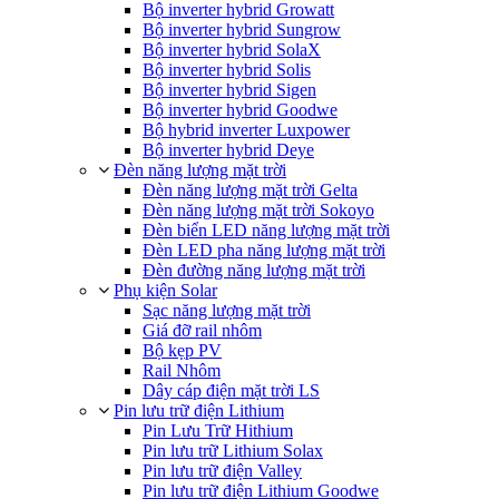
Bộ inverter hybrid Growatt
Bộ inverter hybrid Sungrow
Bộ inverter hybrid SolaX
Bộ inverter hybrid Solis
Bộ inverter hybrid Sigen
Bộ inverter hybrid Goodwe
Bộ hybrid inverter Luxpower
Bộ inverter hybrid Deye
Đèn năng lượng mặt trời
Đèn năng lượng mặt trời Gelta
Đèn năng lượng mặt trời Sokoyo
Đèn biển LED năng lượng mặt trời
Đèn LED pha năng lượng mặt trời
Đèn đường năng lượng mặt trời
Phụ kiện Solar
Sạc năng lượng mặt trời
Giá đỡ rail nhôm
Bộ kẹp PV
Rail Nhôm
Dây cáp điện mặt trời LS
Pin lưu trữ điện Lithium
Pin Lưu Trữ Hithium
Pin lưu trữ Lithium Solax
Pin lưu trữ điện Valley
Pin lưu trữ điện Lithium Goodwe