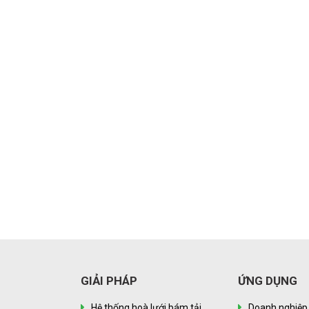
GIẢI PHÁP
ỨNG DỤNG
Hệ thống hoà lưới bám tải
Doanh nghiệp