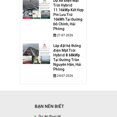
Dự Án Điện Mặt
Trời Hybrid
11.16kWp Kết Hợp
Pin Lưu Trữ
16kWh Tại Đường
Đỗ Chính, Hải
Phòng
27-07-2026
Lắp đặt hệ thống
điện Mặt Trời
Hybrid 8.68kWp
Tại Đường Trần
Nguyên Hãn, Hải
Phòng
24-07-2026
BẠN NÊN BIẾT
Dự án thực tế