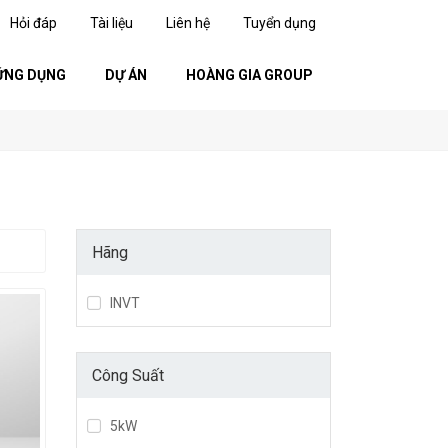
Hỏi đáp
Tài liệu
Liên hệ
Tuyển dụng
ỨNG DỤNG
DỰ ÁN
HOÀNG GIA GROUP
Hãng
INVT
Công Suất
5kW