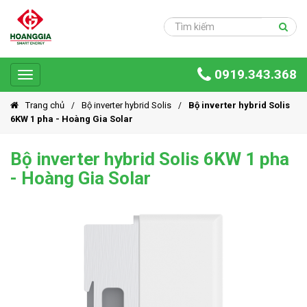
Trang
chủ
Sản
0919.343.368
phẩm
Toggle
navigation
Giải
Trang chủ
Bộ inverter hybrid Solis
Bộ inverter hybrid Solis
pháp
6KW 1 pha - Hoàng Gia Solar
Ứng
Bộ inverter hybrid Solis 6KW 1 pha
dụng
- Hoàng Gia Solar
Dự
án
Hoàng
Gia
Group
Giới
thiệu