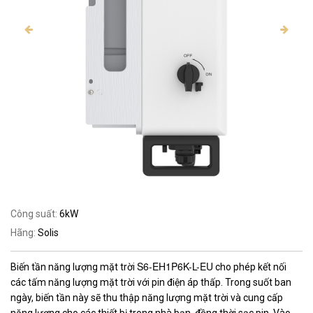
Tin
tức
Hỏi
đáp
Tài
liệu
Liên
hệ
Tuyển
dụng
Công suất:
6kW
Hãng:
Solis
S6-EH1P6K-L-EU
Biến tần năng lượng mặt trời
cho phép kết nối
các tấm năng lượng mặt trời với pin điện áp thấp. Trong suốt ban
ngày, biến tần này sẽ thu thập năng lượng mặt trời và cung cấp