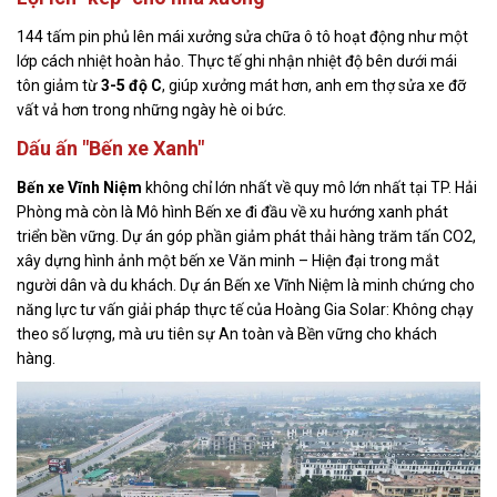
144 tấm pin phủ lên mái xưởng sửa chữa ô tô hoạt động như một
lớp cách nhiệt hoàn hảo. Thực tế ghi nhận nhiệt độ bên dưới mái
tôn giảm từ
3-5 độ C
, giúp xưởng mát hơn, anh em thợ sửa xe đỡ
vất vả hơn trong những ngày hè oi bức.
Dấu ấn "Bến xe Xanh"
Bến xe Vĩnh Niệm
không chỉ lớn nhất về quy mô lớn nhất tại TP. Hải
Phòng mà còn là Mô hình Bến xe đi đầu về xu hướng xanh phát
triển bền vững. Dự án góp phần giảm phát thải hàng trăm tấn CO2,
xây dựng hình ảnh một bến xe Văn minh – Hiện đại trong mắt
người dân và du khách. Dự án Bến xe Vĩnh Niệm là minh chứng cho
năng lực tư vấn giải pháp thực tế của Hoàng Gia Solar: Không chạy
theo số lượng, mà ưu tiên sự An toàn và Bền vững cho khách
hàng.