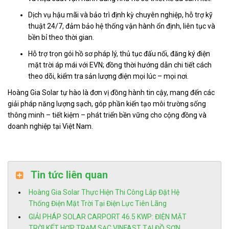
Dịch vụ hậu mãi và bảo trì định kỳ chuyên nghiệp, hỗ trợ kỹ
thuật 24/7, đảm bảo hệ thống vận hành ổn định, liên tục và
bền bỉ theo thời gian.
Hỗ trợ trọn gói hồ sơ pháp lý, thủ tục đấu nối, đăng ký điện
mặt trời áp mái với EVN; đồng thời hướng dẫn chi tiết cách
theo dõi, kiểm tra sản lượng điện mọi lúc – mọi nơi.
Hoàng Gia Solar tự hào là đơn vị đồng hành tin cậy, mang đến các
giải pháp năng lượng sạch, góp phần kiến tạo môi trường sống
thông minh – tiết kiệm – phát triển bền vững cho cộng đồng và
doanh nghiệp tại Việt Nam.
Tin tức liên quan
Hoàng Gia Solar Thực Hiện Thi Công Lắp Đặt Hệ
Thống Điện Mặt Trời Tại Điện Lực Tiên Lãng
GIẢI PHÁP SOLAR CARPORT 46.5 KWP: ĐIỆN MẶT
TRỜI KẾT HỢP TRẠM SẠC VINFAST TẠI ĐỒ SƠN