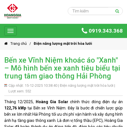
Trang
chủ
Sản
0919.343.368
phẩm
Toggle
navigation
Giải
Trang chủ
Điện năng lượng mặt trời hòa lưới
pháp
Bến xe Vĩnh Niệm khoác áo "Xanh"
Ứng
– Mô hình bến xe xanh tiêu biểu tại
dụng
trung tâm giao thông Hải Phòng
Dự
án
Cập nhật: 15-12-2025 10:38:40 |
Điện năng lượng mặt trời hòa lưới
|
Lượt xem: 552
Hoàng
Gia
Tháng 12/2025,
Hoàng Gia Solar
chính thức đóng điện dự án
Group
122,76 kWp
tại Bến xe Vĩnh Niệm. Đây là bước đi chiến lược giúp
bến xe lớn nhất Hải Phòng tối ưu chi phí vận hành và xây dựng hình
Giới
ảnh hạ tầng giao thông xanh. Là đơn vị tổng thầu (EPC), Hoàng Gia
thiệu
Solar đã hoàn thành dự án đúng tiến độ, đảm bảo các tiêu chuẩn