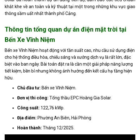
khắt khe về an toàn và kỹ thuật tại một trong những khu vực giao
Tin
thông sầm uất nhất thành phố Cảng.
tức
Thông tin tổng quan dự án điện mặt trời tại
Hỏi
đáp
Bến Xe Vĩnh Niệm
Tài
Bến xe Vĩnh Niệm hoạt động với tần suất cao, nhu cầu sử dụng điện
liệu
cho hệ thống điều hòa, chiếu sáng và xưởng dịch vụ là rất lớn, đặc
biệt vào ban ngày. Bài toán đặt ra là cần một giải pháp năng lượng
Liên
tiết kiệm, bền bỉ nhưng không ảnh hưởng đến kết cấu hạ tầng hiện
hệ
hữu.
Tuyển
Chủ đầu tư:
Bến xe Vĩnh Niệm.
dụng
Đơn vị thi công:
Tổng thầu EPC Hoàng Gia Solar.
Công suất:
122,76 kWp.
Địa điểm:
Phường An Biên, Hải Phòng
Hoàn thành:
Tháng 12/2025.