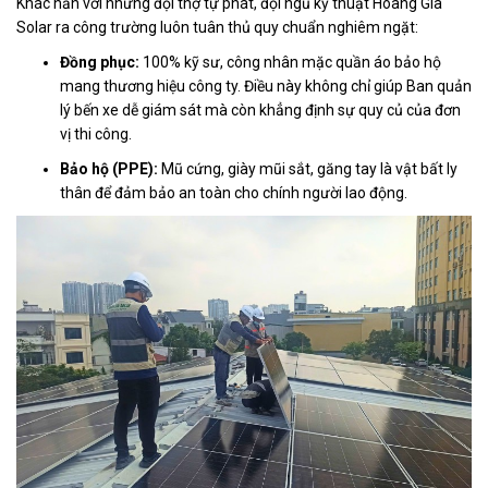
Khác hẳn với những đội thợ tự phát, đội ngũ kỹ thuật Hoàng Gia
Solar ra công trường luôn tuân thủ quy chuẩn nghiêm ngặt:
Đồng phục:
100% kỹ sư, công nhân mặc quần áo bảo hộ
mang thương hiệu công ty. Điều này không chỉ giúp Ban quản
lý bến xe dễ giám sát mà còn khẳng định sự quy củ của đơn
vị thi công.
Bảo hộ (PPE):
Mũ cứng, giày mũi sắt, găng tay là vật bất ly
thân để đảm bảo an toàn cho chính người lao động.