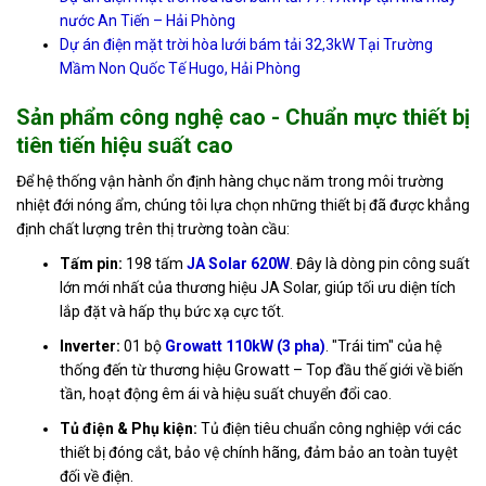
nước An Tiến – Hải Phòng
Dự án điện mặt trời hòa lưới bám tải 32,3kW Tại Trường
Mầm Non Quốc Tế Hugo, Hải Phòng
Sản phẩm công nghệ cao - Chuẩn mực thiết bị
tiên tiến hiệu suất cao
Để hệ thống vận hành ổn định hàng chục năm trong môi trường
nhiệt đới nóng ẩm, chúng tôi lựa chọn những thiết bị đã được khẳng
định chất lượng trên thị trường toàn cầu:
Tấm pin:
198 tấm
JA Solar 620W
. Đây là dòng pin công suất
lớn mới nhất của thương hiệu JA Solar, giúp tối ưu diện tích
lắp đặt và hấp thụ bức xạ cực tốt.
Inverter:
01 bộ
Growatt 110kW (3 pha)
. "Trái tim" của hệ
thống đến từ thương hiệu Growatt – Top đầu thế giới về biến
tần, hoạt động êm ái và hiệu suất chuyển đổi cao.
Tủ điện & Phụ kiện:
Tủ điện tiêu chuẩn công nghiệp với các
thiết bị đóng cắt, bảo vệ chính hãng, đảm bảo an toàn tuyệt
đối về điện.