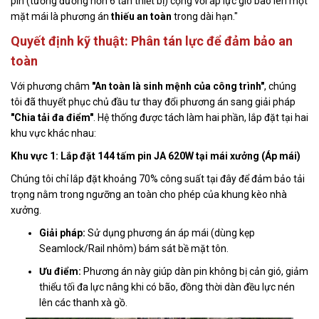
pin (tương đương hơn 6 tấn thiết bị) cộng với áp lực gió bão lên một
mặt mái là phương án
thiếu an toàn
trong dài hạn."
Quyết định kỹ thuật: Phân tán lực để đảm bảo an
toàn
Với phương châm
"An toàn là sinh mệnh của công trình"
, chúng
tôi đã thuyết phục chủ đầu tư thay đổi phương án sang giải pháp
"Chia tải đa điểm"
. Hệ thống được tách làm hai phần, lắp đặt tại hai
khu vực khác nhau:
Khu vực 1: Lắp đặt 144 tấm pin JA 620W tại mái xưởng (Áp mái)
Chúng tôi chỉ lắp đặt khoảng 70% công suất tại đây để đảm bảo tải
trọng nằm trong ngưỡng an toàn cho phép của khung kèo nhà
xưởng.
Giải pháp:
Sử dụng phương án áp mái (dùng kẹp
Seamlock/Rail nhôm) bám sát bề mặt tôn.
Ưu điểm:
Phương án này giúp dàn pin không bị cản gió, giảm
thiểu tối đa lực nâng khi có bão, đồng thời dàn đều lực nén
lên các thanh xà gồ.