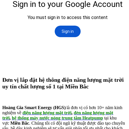
Đơn vị lắp đặt hệ thông điện năng lượng mặt trời
uy tín chất lượng số 1 tại Miền Bắc
Hoàng Gia Smart Energy (HGS)
là đơn vị có hơn 10+ năm kinh
nghiệm về
điện năng lượng mặt trời
,
đèn năng lượng mặt
trời
,
hệ thống máy nước nóng trung tâm Heatpump
tại khu
vực
Miền Bắc
. Chúng tôi có đội ngũ kỹ thuật được đào tạo chuyên
sâu, bề dày kinh nghiệm sẽ tư vấn giải pháp tối ưu nhất cho khách