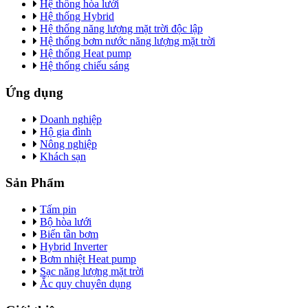
Hệ thống hòa lưới
Hệ thống Hybrid
Hệ thống năng lượng mặt trời độc lập
Hệ thống bơm nước năng lượng mặt trời
Hệ thống Heat pump
Hệ thống chiếu sáng
Ứng dụng
Doanh nghiệp
Hộ gia đình
Nông nghiệp
Khách sạn
Sản Phẩm
Tấm pin
Bộ hòa lưới
Biến tần bơm
Hybrid Inverter
Bơm nhiệt Heat pump
Sạc năng lượng mặt trời
Ắc quy chuyên dụng