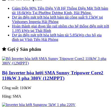
Giảm Đến 90% Tiền Điện Với Hệ Thống Điện Mặt Trời bám
tải 18.6kWp Tại Phường Dương Kinh, Hải Phòng.
Dự án điện mặt trời hòa lưới bám tải công suất 9.15kW tại
Vinhomes Imperia Hải Phòng
Hoàn thành giai đoạn lắp rail nhôm cho hệ thống điện mặt trời
1.195 kWp tại Thái Bình
Dự án điện mặt trời hòa lưới bám tải 5.85kWp cho hộ gia
đình tại Vĩnh Tiến Hải Phòng
Gợi ý Sản phẩm
Bộ Inverter hòa lưới SMA Sunny Tripower Core2
110kW 3 pha 380V (12MPPT)
Công suất:
110kW
Hãng:
SMA