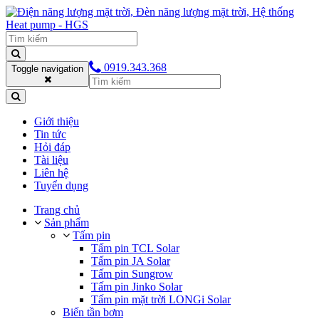
0919.343.368
Toggle navigation
Giới thiệu
Tin tức
Hỏi đáp
Tài liệu
Liên hệ
Tuyển dụng
Trang chủ
Sản phẩm
Tấm pin
Tấm pin TCL Solar
Tấm pin JA Solar
Tấm pin Sungrow
Tấm pin Jinko Solar
Tấm pin mặt trời LONGi Solar
Biến tần bơm