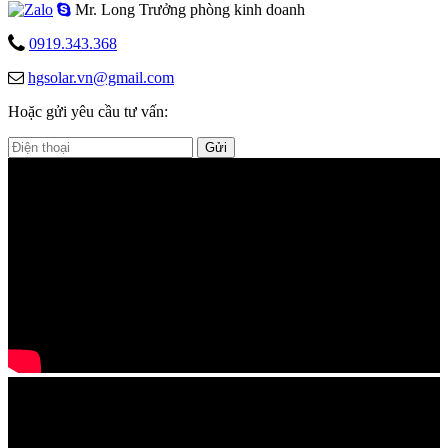
Mr. Long
Trưởng phòng kinh doanh
0919.343.368
hgsolar.vn@gmail.com
Hoặc gửi yêu cầu tư vấn:
Gửi