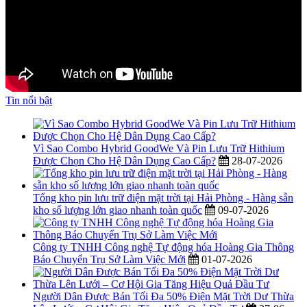
Tin nổi bật
Vì Sao Combo Hybrid GoodWe Và Pin Lưu Trữ Hithium
Được Chọn Cho Hệ Dân Dụng Cao Cấp?
28-07-2026
Tổng kho pin lưu trữ điện mặt trời tại Hải Phòng - Hàng sẵn
kho số lượng lớn giao nhanh toàn quốc
09-07-2026
Công ty TNHH Công nghệ Tự động hóa Hoàng Gia Thông
Báo Chuyển Trụ Sở Làm Việc Mới
01-07-2026
Người Dân Được Bán Tối Đa 50% Điện Mặt Trời Dư Thừa