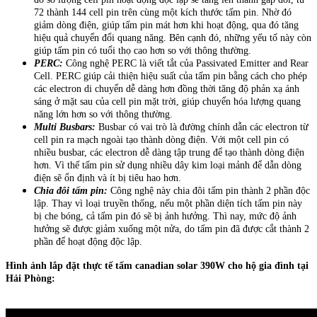
72 thành 144 cell pin trên cùng một kích thước tấm pin. Nhờ đó
giảm dòng điện, giúp tấm pin mát hơn khi hoạt động, qua đó tăng
hiệu quả chuyển đổi quang năng. Bên cạnh đó, những yếu tố này còn
giúp tấm pin có tuổi thọ cao hơn so với thông thường.
PERC:
Công nghệ PERC là viết tắt của Passivated Emitter and Rear
Cell. PERC giúp cải thiện hiệu suất của tấm pin bằng cách cho phép
các electron di chuyển dễ dàng hơn đồng thời tăng độ phản xạ ánh
sáng ở mặt sau của cell pin mặt trời, giúp chuyển hóa lượng quang
năng lớn hơn so với thông thường.
Multi Busbars:
Busbar có vai trò là đường chính dẫn các electron từ
cell pin ra mạch ngoài tạo thành dòng điện. Với một cell pin có
nhiều busbar, các electron dễ dàng tập trung để tạo thành dòng điện
hơn. Vì thế tấm pin sử dụng nhiều dây kim loại mảnh để dẫn dòng
điện sẽ ổn định và ít bị tiêu hao hơn.
Chia đôi tấm pin:
Công nghệ này chia đôi tấm pin thành 2 phần độc
lập. Thay vì loại truyền thống, nếu một phần diện tích tấm pin này
bị che bóng, cả tấm pin đó sẽ bị ảnh hưởng. Thì nay, mức độ ảnh
hưởng sẽ được giảm xuống một nửa, do tấm pin đã được cắt thành 2
phần để hoạt động độc lập.
Hình ảnh lắp đặt thực tế tấm canadian solar 390W cho hộ gia đình tại
Hải Phòng: