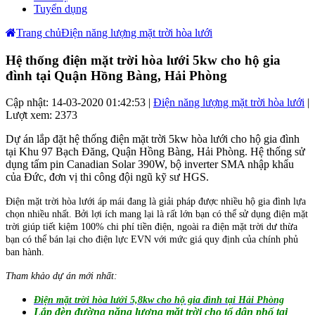
Tuyển dụng
Trang chủ
Điện năng lượng mặt trời hòa lưới
Hệ thống điện mặt trời hòa lưới 5kw cho hộ gia
đình tại Quận Hồng Bàng, Hải Phòng
Cập nhật: 14-03-2020 01:42:53 |
Điện năng lượng mặt trời hòa lưới
|
Lượt xem: 2373
Dự án lắp đặt hệ thống điện mặt trời 5kw hòa lưới cho hộ gia đình
tại Khu 97 Bạch Đăng, Quận Hồng Bàng, Hải Phòng. Hệ thống sử
dụng tấm pin Canadian Solar 390W, bộ inverter SMA nhập khẩu
của Đức, đơn vị thi công đội ngũ kỹ sư HGS.
Điện mặt trời hòa lưới áp mái đang là giải pháp được nhiều hộ gia đình lựa
chọn nhiều nhất. Bởi lợi ích mang lại là rất lớn bạn có thể sử dụng điện mặt
trời giúp tiết kiệm 100% chi phí tiền điện, ngoài ra điện mặt trời dư thừa
bạn có thể bán lại cho điện lực EVN với mức giá quy định của chính phủ
ban hành.
Tham khảo dự án mới nhất:
Điện mặt trời hòa lưới 5,8kw cho hộ gia đình tại Hải Phòng
Lắp đèn đường năng lượng mặt trời cho tổ dân phố tại