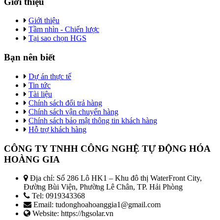
Giới thiệu
Giới thiệu
Tầm nhìn - Chiến lược
Tại sao chọn HGS
Bạn nên biết
Dự án thực tế
Tin tức
Tài liệu
Chính sách đổi trả hàng
Chính sách vận chuyển hàng
Chính sách bảo mật thông tin khách hàng
Hỗ trợ khách hàng
CÔNG TY TNHH CÔNG NGHỆ TỰ ĐỘNG HÓA
HOÀNG GIA
Địa chỉ: Số 286 Lô HK1 – Khu đô thị WaterFront City,
Đường Bùi Viện, Phường Lê Chân, TP. Hải Phòng
Tel: 0919343368
Email: tudonghoahoanggia1@gmail.com
Website: https://hgsolar.vn