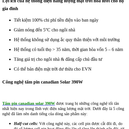
Lợi ích của hệ thống điện năng lượng mặt trời hòa lưới cho hộ
gia đình
Tiết kiệm 100% chi phí tiền điện vào ban ngày
Giảm nóng đến 5°C cho ngôi nhà
Hệ thống không sử dụng ắc quy thân thiện với môi trường
Hệ thống có tuổi thọ > 35 năm, thời gian hòa vốn 5 – 6 năm
Tăng giá trị cho ngôi nhà & đẳng cấp chủ đầu tư
Có thể bán điện mặt trời dư thừa cho EVN
Công nghệ tấm pin canadian Solar 390W
Tấm pin canadian solar 390W
được trang bị những công nghệ tối tân
nhất hiện nay trong lĩnh vực điện năng lượng mặt trời. Dưới đây là 5 công
nghệ đã làm nên danh tiếng của dòng sản phẩm này:
Half-cut cells:
Với công nghệ này, các cell pin được cắt đôi đi, do
đó số lượng cell pin hoạt động độc lập sẽ tăng lên thành gấp đôi, từ