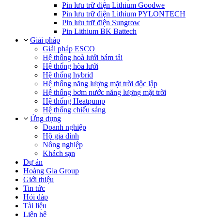
Pin lưu trữ điện Lithium Goodwe
Pin lưu trữ điện Lithium PYLONTECH
Pin lưu trữ điện Sungrow
Pin Lithium BK Battech
Giải pháp
Giải pháp ESCO
Hệ thống hoà lưới bám tải
Hệ thống hòa lưới
Hệ thống hybrid
Hệ thống năng lượng mặt trời độc lập
Hệ thống bơm nước năng lượng mặt trời
Hệ thống Heatpump
Hệ thống chiếu sáng
Ứng dụng
Doanh nghiệp
Hộ gia đình
Nông nghiệp
Khách sạn
Dự án
Hoàng Gia Group
Giới thiệu
Tin tức
Hỏi đáp
Tài liệu
Liên hệ