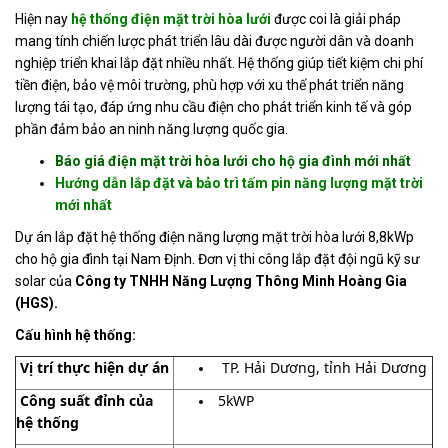
Hiện nay
hệ thống điện mặt trời hòa lưới
được coi là giải pháp
Tin
mang tính chiến lược phát triển lâu dài được người dân và doanh
tức
nghiệp triển khai lắp đặt nhiều nhất. Hệ thống giúp tiết kiệm chi phí
tiền điện, bảo vệ môi trường, phù hợp với xu thế phát triển năng
Hỏi
lượng tái tạo, đáp ứng nhu cầu điện cho phát triển kinh tế và góp
đáp
phần đảm bảo an ninh năng lượng quốc gia.
Tài
Báo giá điện mặt trời hòa lưới cho hộ gia đình mới nhất
liệu
Hướng dẫn lắp đặt và bảo trì tấm pin năng lượng mặt trời
mới nhất
Liên
hệ
Dự án lắp đặt hệ thống điện năng lượng mặt trời hòa lưới 8,8kWp
cho hộ gia đình tại Nam Định. Đơn vị thi công lắp đặt đội ngũ kỹ sư
Tuyển
solar của
Công ty TNHH Năng Lượng Thông Minh Hoàng Gia
dụng
(HGS).
Cấu hình hệ thống:
Vị trí thực hiện dự án
TP. Hải Dương, tỉnh Hải Dương
Công suất đỉnh của
5kWP
hệ thống