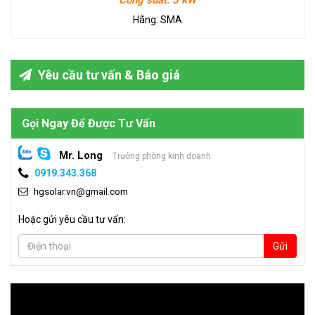
Công suất:
5 kW
Hãng:
SMA
Yêu cầu tư vấn & Báo giá
Gọi Ngay Để Được Tư Vấn
Mr. Long
Trưởng phòng kinh doanh
0919.343.368
hgsolar.vn@gmail.com
Hoặc gửi yêu cầu tư vấn:
Gửi