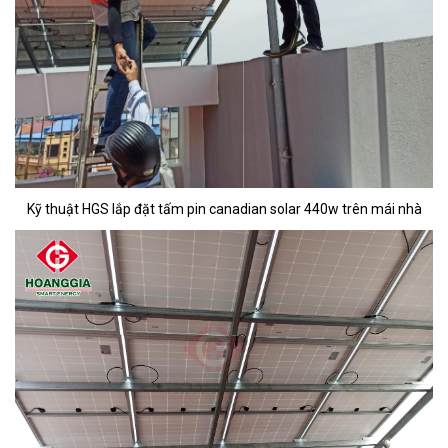
Kỹ thuật HGS lắp đặt tấm pin canadian solar 440w trên mái nhà