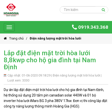
Trang
chủ
Sản
0919.343.368
phẩm
Toggle
navigation
Giải
Trang chủ
Điện năng lượng mặt trời hòa lưới
pháp
Lắp đặt điện mặt trời hòa lưới
Ứng
8,8kwp cho hộ gia đình tại Nam
dụng
Định
Dự
án
Cập nhật: 01-06-2020 09:18:29 |
Điện năng lượng mặt trời hòa lưới
|
Lượt xem: 3330
Hoàng
Gia
Dự án lắp đặt điện mặt trời hòa lưới cho hộ gia đình tại Nam Định,
Group
hệ thống sử dụng 20 tấm pin canadian solar 440W và 01 bộ
inverter hòa lưới iMars BG 3 pha 380V 17kw. Đơn vị thi công lắp đặt
Giới
công ty năng lượng thông minh Hoàng Gia (HGS).
thiệu