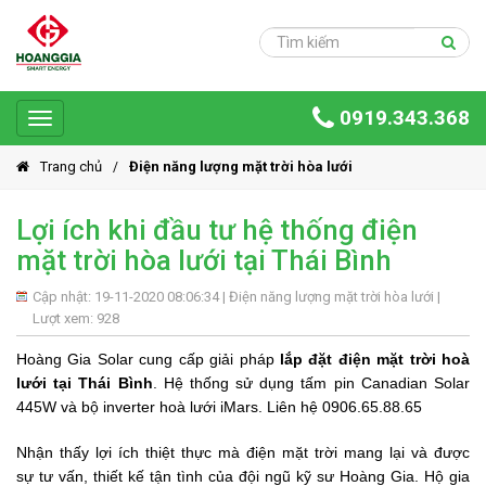
Trang
chủ
Sản
0919.343.368
phẩm
Toggle
navigation
Giải
Trang chủ
Điện năng lượng mặt trời hòa lưới
pháp
Lợi ích khi đầu tư hệ thống điện
Ứng
mặt trời hòa lưới tại Thái Bình
dụng
Dự
Cập nhật: 19-11-2020 08:06:34 |
Điện năng lượng mặt trời hòa lưới
|
án
Lượt xem: 928
Hoàng Gia Solar cung cấp giải pháp
lắp đặt điện mặt trời hoà
Hoàng
lưới tại Thái Bình
. Hệ thống sử dụng tấm pin Canadian Solar
Gia
445W và bộ inverter hoà lưới iMars. Liên hệ 0906.65.88.65
Group
Giới
Nhận thấy lợi ích thiệt thực mà điện mặt trời mang lại và được
thiệu
sự tư vấn, thiết kế tận tình của đội ngũ kỹ sư Hoàng Gia. Hộ gia