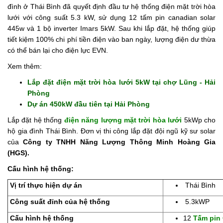
đình ở Thái Bình đã quyết định đầu tư hệ thống điện mặt trời hòa
Tin
lưới với công suất 5.3 kW, sử dụng 12 tấm pin canadian solar
tức
445w và 1 bộ inverter Imars 5kW. Sau khi lắp đặt, hệ thống giúp
tiết kiệm 100% chi phí tiền điện vào ban ngày, lượng điện dư thừa
Hỏi
có thể bán lại cho điện lực EVN.
đáp
Xem thêm:
Tài
Lắp đặt điện mặt trời hòa lưới 5kW tại chợ Lũng - Hải
liệu
Phòng
Dự án 450kW đầu tiên tại Hải Phòng
Liên
hệ
Lắp đặt hệ thống
điện năng lượng mặt trời hòa lưới
5kWp cho
hộ gia đình Thái Bình. Đơn vị thi công lắp đặt đội ngũ kỹ sư solar
Tuyển
của
Công ty TNHH Năng Lượng Thông Minh Hoàng Gia
dụng
(HGS).
Cấu hình hệ thống:
Vị trí thực hiện dự án
Thái Bình
Công suất đỉnh của hệ thống
5.3kWP
Cấu hình hệ thống
12
Tấm pin 