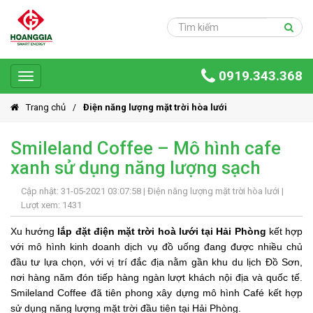
Trang
chủ
Sản
0919.343.368
phẩm
Toggle
navigation
Giải
Trang chủ
Điện năng lượng mặt trời hòa lưới
pháp
Smileland Coffee – Mô hình cafe
Ứng
xanh sử dụng năng lượng sạch
dụng
Dự
Cập nhật: 31-05-2021 03:07:58 |
Điện năng lượng mặt trời hòa lưới
|
án
Lượt xem: 1431
Xu hướng
lắp đặt điện mặt trời hoà lưới tại Hải Phòng
kết hợp
Hoàng
với mô hình kinh doanh dịch vụ đồ uống đang được nhiều chủ
Gia
đầu tư lựa chọn, với vị trí đắc địa nằm gần khu du lịch Đồ Sơn,
Group
nơi hàng năm đón tiếp hàng ngàn lượt khách nội địa và quốc tế.
Giới
Smileland Coffee đã tiên phong xây dựng mô hình Café kết hợp
thiệu
sử dụng năng lượng mặt trời đầu tiên tại Hải Phòng.