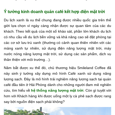
Tin
Ý tưởng kinh doanh quán café kết hợp điện mặt trời
tức
Du lịch xanh là xu thế chung đang được nhiều quốc gia trên thế
Hỏi
giới lựa chọn vì ngày càng nhận được sự quan tâm của các du
đáp
khách. Theo kết quả của một số khảo sát, phần lớn khách du lịch
có nhu cầu về du lịch bền vững và khả năng cao sẽ đặt phòng tại
Tài
các cơ sở lưu trú xanh (thường có cảnh quan thiên nhiên với các
liệu
mảng xanh tự nhiên, sử dụng điện năng lượng mặt trời, máy
nước nóng năng lượng mặt trời, sử dụng các sản phẩm, dịch vụ
Liên
thân thiện với môi trường…).
hệ
Năm bắt được xu thế đó, chủ thương hiệu Smileland Coffee đã
Tuyển
nảy sinh ý tưởng xây dựng mô hình Café xanh sử dụng năng
dụng
lượng sạch. Đây là mô hình trải nghiệm năng lượng sạch tại quán
café đầu tiên ở Hải Phòng dành cho những người đam mê nghiên
cứu, tìm hiểu về
hệ thống năng lượng mặt trời
. Còn gì tuyệt vời
hơn với Khách hàng khi được uống một ly cà phê sạch được rang
say bởi nguồn điện sạch phải không?