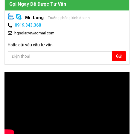
Gọi Ngay Để Được Tư Vấn
Mr. Long
Trưởng phòng kinh doanh
0919.343.368
hgsolar.vn@gmail.com
Hoặc gửi yêu cầu tư vấn:
Gửi