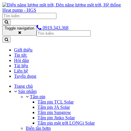
0919.343.368
Toggle navigation
Giới thiệu
Tin tức
Hỏi đáp
Tài liệu
Liên hệ
Tuyển dụng
Trang chủ
Sản phẩm
Tấm pin
Tấm pin TCL Solar
Tấm pin JA Solar
Tấm pin Sungrow
Tấm pin Jinko Solar
Tấm pin mặt trời LONGi Solar
Biến tần bơm