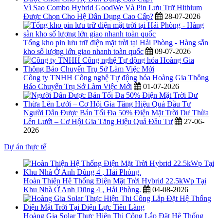
Vì Sao Combo Hybrid GoodWe Và Pin Lưu Trữ Hithium
Được Chọn Cho Hệ Dân Dụng Cao Cấp?
28-07-2026
Tổng kho pin lưu trữ điện mặt trời tại Hải Phòng - Hàng sẵn
kho số lượng lớn giao nhanh toàn quốc
09-07-2026
Công ty TNHH Công nghệ Tự động hóa Hoàng Gia Thông
Báo Chuyển Trụ Sở Làm Việc Mới
01-07-2026
Người Dân Được Bán Tối Đa 50% Điện Mặt Trời Dư Thừa
Lên Lưới – Cơ Hội Gia Tăng Hiệu Quả Đầu Tư
27-06-
2026
Dự án thực tế
Hoàn Thiện Hệ Thống Điện Mặt Trời Hybrid 22.5kWp Tại
Khu Nhà Ở Anh Dũng 4 , Hải Phòng.
04-08-2026
Hoàng Gia Solar Thực Hiện Thi Công Lắp Đặt Hệ Thống