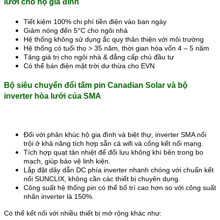
lưới cho hộ gia đình
Tiết kiệm 100% chi phí tiền điện vào ban ngày
Giảm nóng đến 5°C cho ngôi nhà
Hệ thống không sử dụng ắc quy thân thiện với môi trường
Hệ thống có tuổi thọ > 35 năm, thời gian hòa vốn 4 – 5 năm
Tăng giá trị cho ngôi nhà & đẳng cấp chủ đầu tư
Có thể bán điện mặt trời dư thừa cho EVN
Bộ siêu chuyển đổi tấm pin Canadian Solar và bộ
inverter hòa lưới của SMA
Đối với phân khúc hộ gia đình và biệt thự, inverter SMA nổi
trội ở khả năng tích hợp sẵn cả wifi và cổng kết nối mạng.
Tích hợp quạt tản nhiệt để đối lưu không khí bên trong bo
mạch, giúp bảo vệ linh kiện.
Lắp đặt dây dẫn DC phía inverter nhanh chóng với chuẩn kết
nối SUNCLIX, không cần các thiết bị chuyên dụng.
Công suất hệ thống pin có thể bố trí cao hơn so với công suất
nhãn inverter là 150%.
Có thể kết nối với nhiều thiết bị mở rộng khác như: