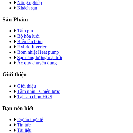
Nông nghiệp
Khách sạn
Sản Phẩm
Tấm pin
Bộ hòa lưới
Biến tần bơm
Hybrid Inverter
Bơm nhiệt Heat pump
Sạc năng lượng mặt trời
Ắc quy chuyên dụng
Giới thiệu
Giới thiệu
Tầm nhìn - Chiến lược
Tại sao chọn HGS
Bạn nên biết
Dự án thực tế
Tin tức
Tài liệu