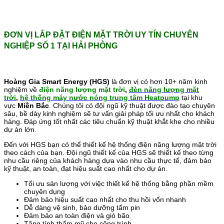
ĐƠN VỊ LẮP ĐẶT ĐIỆN MẶT TRỜI UY TÍN CHUYÊN
NGHIỆP SỐ 1 TẠI HẢI PHÒNG
Hoàng Gia Smart Energy (HGS)
là đơn vị có hơn 10+ năm kinh
nghiệm về
điện năng lượng mặt trời
,
đèn năng lượng mặt
trời
,
hệ thống máy nước nóng trung tâm Heatpump
tại khu
vực
Miền Bắc
. Chúng tôi có đội ngũ kỹ thuật được đào tạo chuyên
sâu, bề dày kinh nghiệm sẽ tư vấn giải pháp tối ưu nhất cho khách
hàng. Đáp ứng tốt nhất các tiêu chuẩn kỹ thuật khắt khe cho nhiều
dự án lớn.
Đến với HGS bạn có thể thiết kế hệ thống điện năng lượng mặt trời
theo cách của bạn. Đội ngũ thiết kế của HGS sẽ thiết kế theo từng
nhu cầu riêng của khách hàng dựa vào nhu cầu thực tế, đảm bảo
kỹ thuật, an toàn, đạt hiệu suất cao nhất cho dự án.
Tối ưu sản lượng với việc thiết kế hệ thống bằng phần mềm
chuyên dụng
Đảm bảo hiệu suất cao nhất cho thu hồi vốn nhanh
Dễ dàng vệ sinh, bảo dưỡng tấm pin
Đảm bảo an toàn điện và gió bão
Tăng tính thẩm mỹ cho công trình