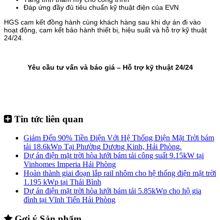
Đáp ứng đầy đủ tiêu chuẩn kỹ thuật điện của EVN
HGS cam kết đồng hành cùng khách hàng sau khi dự án đi vào
hoạt động, cam kết bảo hành thiết bị, hiệu suất và hỗ trợ kỹ thuật
24/24.
Yêu cầu tư vấn và báo giá – Hỗ trợ kỹ thuật 24/24
Tin tức liên quan
Giảm Đến 90% Tiền Điện Với Hệ Thống Điện Mặt Trời bám
tải 18.6kWp Tại Phường Dương Kinh, Hải Phòng.
Dự án điện mặt trời hòa lưới bám tải công suất 9.15kW tại
Vinhomes Imperia Hải Phòng
Hoàn thành giai đoạn lắp rail nhôm cho hệ thống điện mặt trời
1.195 kWp tại Thái Bình
Dự án điện mặt trời hòa lưới bám tải 5.85kWp cho hộ gia
đình tại Vĩnh Tiến Hải Phòng
Gợi ý Sản phẩm