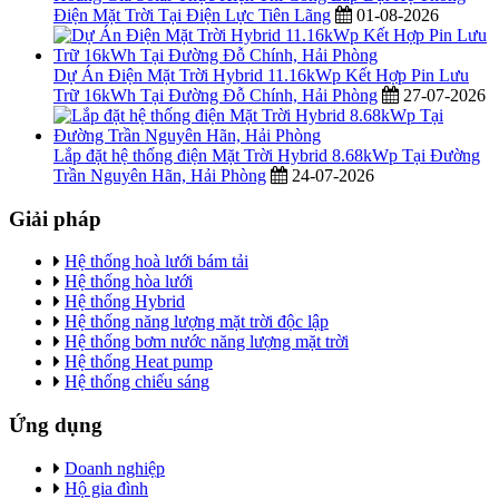
Điện Mặt Trời Tại Điện Lực Tiên Lãng
01-08-2026
Dự Án Điện Mặt Trời Hybrid 11.16kWp Kết Hợp Pin Lưu
Trữ 16kWh Tại Đường Đỗ Chính, Hải Phòng
27-07-2026
Lắp đặt hệ thống điện Mặt Trời Hybrid 8.68kWp Tại Đường
Trần Nguyên Hãn, Hải Phòng
24-07-2026
Giải pháp
Hệ thống hoà lưới bám tải
Hệ thống hòa lưới
Hệ thống Hybrid
Hệ thống năng lượng mặt trời độc lập
Hệ thống bơm nước năng lượng mặt trời
Hệ thống Heat pump
Hệ thống chiếu sáng
Ứng dụng
Doanh nghiệp
Hộ gia đình