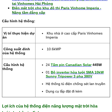
tại Vinhomes Hải Phòng
Điện mặt trời cho khu đô thị Paris Vinhome Imperia -
Nâng tầm đẳng cấp​
Cấu hình hệ thống:
Vị trí thực hiện dự
Khu nhà ở cao cấp Paris Vinhomes
án
Imperia
Công suất đỉnh
10.6kWP
của hệ thống
Cấu hình hệ
24
Tấm pin Canadian Solar
445W
thống
01
Bộ inverter hòa lưới
SMA 10kW
Sunny Tripower 3 pha 380V
Hệ thống tủ điện chống sét lan truyền
Dụng cụ lắp đặt đi kèm
Lợi ích của hệ thống điện năng lượng mặt trời hòa