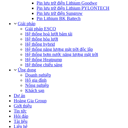
Pin lưu trữ điện Lithium Goodwe
Pin lưu trữ điện Lithium PYLONTECH
Pin lưu trữ điện Sungrow
Pin Lithium BK Battech
Giải pháp
Giải pháp ESCO
Hệ thống hoà lưới bám tải
Hệ thống hòa lưới
Hệ thống hybrid
Hệ thống năng lượng mặt trời độc lập
Hệ thống bơm nước năng lượng mặt trời
Hệ thống Heatpump
Hệ thống chiếu sáng
Ứng dụng
Doanh nghiệp
Hộ gia đình
Nông nghiệp
Khách sạn
Dự án
Hoàng Gia Group
Giới thiệu
Tin tức
Hỏi đáp
Tài liệu
Liên hệ