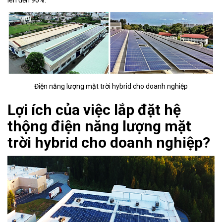
lên đến 90%.
Tin
tức
Hỏi
đáp
Tài
liệu
Điện năng lượng mặt trời hybrid cho doanh nghiệp
Liên
Lợi ích của việc lắp đặt hệ
hệ
thộng điện năng lượng mặt
Tuyển
trời hybrid cho doanh nghiệp?
dụng