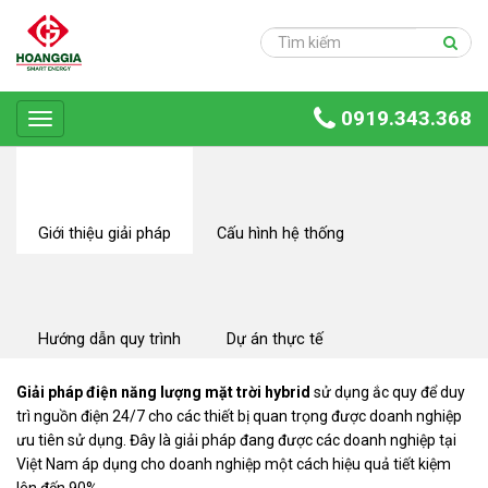
Trang
chủ
Sản
0919.343.368
phẩm
Toggle
navigation
Giải
pháp
Ứng
Giới thiệu giải pháp
Cấu hình hệ thống
dụng
Dự
án
Hướng dẫn quy trình
Dự án thực tế
Hoàng
Gia
Giải pháp điện năng lượng mặt trời hybrid
sử dụng ắc quy để duy
Group
trì nguồn điện 24/7 cho các thiết bị quan trọng được doanh nghiệp
ưu tiên sử dụng. Đây là giải pháp đang được các doanh nghiệp tại
Giới
Việt Nam áp dụng cho doanh nghiệp một cách hiệu quả tiết kiệm
thiệu