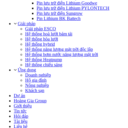
Pin lưu trữ điện Lithium Goodwe
Pin lưu trữ điện Lithium PYLONTECH
Pin lưu trữ điện Sungrow
Pin Lithium BK Battech
Giải pháp
Giải pháp ESCO
Hệ thống hoà lưới bám tải
Hệ thống hòa lưới
Hệ thống hybrid
Hệ thống năng lượng mặt trời độc lập
Hệ thống bơm nước năng lượng mặt trời
Hệ thống Heatpump
Hệ thống chiếu sáng
Ứng dụng
Doanh nghiệp
Hộ gia đình
Nông nghiệp
Khách sạn
Dự án
Hoàng Gia Group
Giới thiệu
Tin tức
Hỏi đáp
Tài liệu
Liên hệ