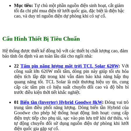
Mục tiêu:
Tự chủ một phần nguồn điện sinh hoạt, cắt giảm
tối đa chi phí mua điện từ lưới quốc gia, đặc biệt là điện bậc
cao, và duy trì nguồn điện dự phòng khi có sự cố.
Cấu Hình Thiết Bị Tiêu Chuẩn
Hệ thống được thiết kế đồng bộ với các thiết bị chất lượng cao, đảm
bảo tính ổn định và an toàn lâu dài cho ngôi nhà:
22
Tấm pin năng lượng mặt trời TCL Solar 620W
:
Với
công suất lớn 620W mỗi tấm, dòng pin này giúp tối ưu hóa
diện tích lắp đặt trong khi vẫn đảm bảo khả năng hấp thụ
quang năng tốt. TCL Solar là một thương hiệu uy tín, cung
cấp các tấm pin có hiệu suất chuyển đổi cao và độ bền bỉ
trước điều kiện thời tiết khắc nghiệt.
01
Biến tần (Inverter) Hybrid Goodwe 8kW
:
Đóng vai trò
trung tâm điều phối năng lượng. Dòng biến tần Hybrid của
Goodwe cho phép hệ thống hoạt động linh hoạt: cung cấp
điện trực tiếp cho phụ tải, sạc vào pin lưu trữ khi dư thừa, và
tự động chuyển đổi sử dụng nguồn điện dự phòng khi lưới
điện quốc gia gặp sự cố.