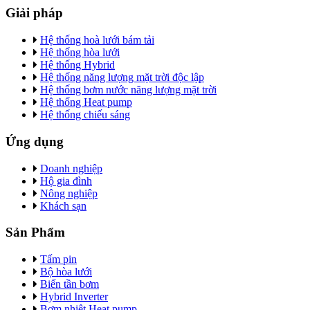
Giải pháp
Hệ thống hoà lưới bám tải
Hệ thống hòa lưới
Hệ thống Hybrid
Hệ thống năng lượng mặt trời độc lập
Hệ thống bơm nước năng lượng mặt trời
Hệ thống Heat pump
Hệ thống chiếu sáng
Ứng dụng
Doanh nghiệp
Hộ gia đình
Nông nghiệp
Khách sạn
Sản Phẩm
Tấm pin
Bộ hòa lưới
Biến tần bơm
Hybrid Inverter
Bơm nhiệt Heat pump