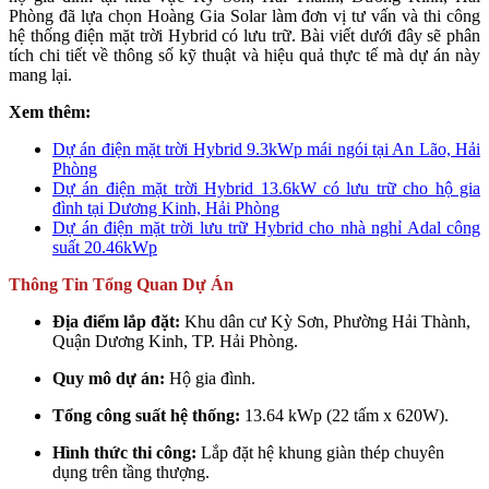
Phòng đã lựa chọn Hoàng Gia Solar làm đơn vị tư vấn và thi công
hệ thống điện mặt trời Hybrid có lưu trữ. Bài viết dưới đây sẽ phân
tích chi tiết về thông số kỹ thuật và hiệu quả thực tế mà dự án này
mang lại.
Xem thêm:
Dự án điện mặt trời Hybrid 9.3kWp mái ngói tại An Lão, Hải
Phòng
Dự án điện mặt trời Hybrid 13.6kW có lưu trữ cho hộ gia
đình tại Dương Kinh, Hải Phòng
Dự án điện mặt trời lưu trữ Hybrid cho nhà nghỉ Adal công
suất 20.46kWp
Thông Tin Tổng Quan Dự Án
Địa điểm lắp đặt:
Khu dân cư Kỳ Sơn, Phường Hải Thành,
Quận Dương Kinh, TP. Hải Phòng.
Quy mô dự án:
Hộ gia đình.
Tổng công suất hệ thống:
13.64 kWp (22 tấm x 620W).
Hình thức thi công:
Lắp đặt hệ khung giàn thép chuyên
dụng trên tầng thượng.