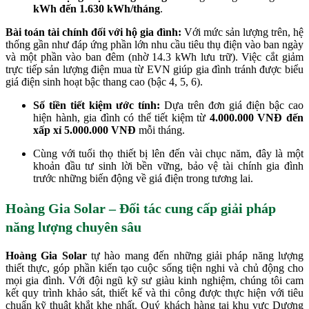
kWh đến 1.630 kWh/tháng
.
Bài toán tài chính đối với hộ gia đình:
Với mức sản lượng trên, hệ
thống gần như đáp ứng phần lớn nhu cầu tiêu thụ điện vào ban ngày
và một phần vào ban đêm (nhờ 14.3 kWh lưu trữ). Việc cắt giảm
trực tiếp sản lượng điện mua từ EVN giúp gia đình tránh được biểu
giá điện sinh hoạt bậc thang cao (bậc 4, 5, 6).
Số tiền tiết kiệm ước tính:
Dựa trên đơn giá điện bậc cao
hiện hành, gia đình có thể tiết kiệm từ
4.000.000 VNĐ đến
xấp xỉ 5.000.000 VNĐ
mỗi tháng.
Cùng với tuổi thọ thiết bị lên đến vài chục năm, đây là một
khoản đầu tư sinh lời bền vững, bảo vệ tài chính gia đình
trước những biến động về giá điện trong tương lai.
Hoàng Gia Solar – Đối tác cung cấp giải pháp
năng lượng chuyên sâu
Hoàng Gia Solar
tự hào mang đến những giải pháp năng lượng
thiết thực, góp phần kiến tạo cuộc sống tiện nghi và chủ động cho
mọi gia đình. Với đội ngũ kỹ sư giàu kinh nghiệm, chúng tôi cam
kết quy trình khảo sát, thiết kế và thi công được thực hiện với tiêu
chuẩn kỹ thuật khắt khe nhất. Quý khách hàng tại khu vực Dương