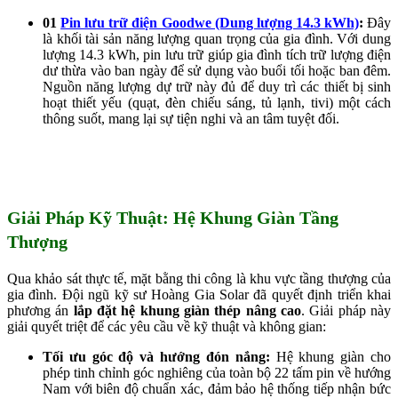
01
Pin lưu trữ điện Goodwe (Dung lượng 14.3 kWh)
:
Đây
là khối tài sản năng lượng quan trọng của gia đình. Với dung
lượng 14.3 kWh, pin lưu trữ giúp gia đình tích trữ lượng điện
dư thừa vào ban ngày để sử dụng vào buổi tối hoặc ban đêm.
Nguồn năng lượng dự trữ này đủ để duy trì các thiết bị sinh
hoạt thiết yếu (quạt, đèn chiếu sáng, tủ lạnh, tivi) một cách
thông suốt, mang lại sự tiện nghi và an tâm tuyệt đối.
Giải Pháp Kỹ Thuật: Hệ Khung Giàn Tầng
Thượng
Qua khảo sát thực tế, mặt bằng thi công là khu vực tầng thượng của
gia đình. Đội ngũ kỹ sư Hoàng Gia Solar đã quyết định triển khai
phương án
lắp đặt hệ khung giàn thép nâng cao
. Giải pháp này
giải quyết triệt để các yêu cầu về kỹ thuật và không gian:
Tối ưu góc độ và hướng đón nắng:
Hệ khung giàn cho
phép tinh chỉnh góc nghiêng của toàn bộ 22 tấm pin về hướng
Nam với biên độ chuẩn xác, đảm bảo hệ thống tiếp nhận bức