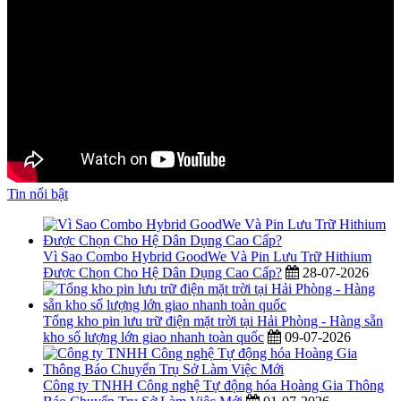
Tin nổi bật
Vì Sao Combo Hybrid GoodWe Và Pin Lưu Trữ Hithium
Được Chọn Cho Hệ Dân Dụng Cao Cấp?
28-07-2026
Tổng kho pin lưu trữ điện mặt trời tại Hải Phòng - Hàng sẵn
kho số lượng lớn giao nhanh toàn quốc
09-07-2026
Công ty TNHH Công nghệ Tự động hóa Hoàng Gia Thông