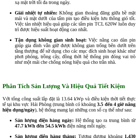
xạ mặt trời tối đa trong ngày.
Giải nhiệt tự nhiên:
Không gian thoáng đãng giữa bề mặt
mái và mặt dưới của tấm pin tạo điều kiện lưu thông gió tốt.
Việc tản nhiệt hiệu quả giúp các tấm pin TCL 620W luôn duy
trì được hiệu suất hoạt động cao nhất.
Tận dụng không gian sinh hoạt:
Việc nâng cao dàn pin
giúp gia đình vẫn giữ được không gian trống bên dưới trên
tầng thượng để sử dụng cho các mục đích sinh hoạt khác như
phơi phóng, trồng cây, đồng thời hệ thống pin đóng vai trò
như một mái che chống nóng hiệu quả cho trần nhà.
Phân Tích Sản Lượng Và Hiệu Quả Tiết Kiệm
Với tổng công suất lắp đặt là 13.64 kWp và điều kiện thời tiết thực
tế tại khu vực Hải Phòng (trung bình có khoảng
3.5 đến 4 giờ nắng
hiệu dụng/ngày
), hệ thống mang lại những con số cụ thể như sau:
Sản lượng điện hàng ngày:
Hệ thống tạo ra trung bình từ
47.7 kWh đến 54.5 kWh
điện năng mỗi ngày.
Sản lượng điện hàng tháng:
Tương đương khoảng
1.430