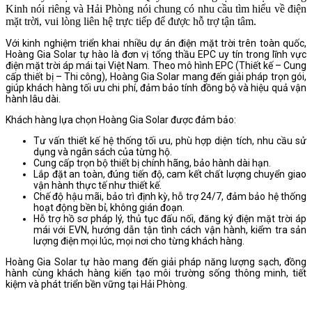
Kinh nói riêng và Hải Phòng nói chung có nhu cầu tìm hiểu về điện
mặt trời, vui lòng liên hệ trực tiếp để được hỗ trợ tận tâm.
Với kinh nghiệm triển khai nhiều dự án điện mặt trời trên toàn quốc,
Hoàng Gia Solar tự hào là đơn vị tổng thầu EPC uy tín trong lĩnh vực
điện mặt trời áp mái tại Việt Nam. Theo mô hình EPC (Thiết kế – Cung
cấp thiết bị – Thi công), Hoàng Gia Solar mang đến giải pháp trọn gói,
giúp khách hàng tối ưu chi phí, đảm bảo tính đồng bộ và hiệu quả vận
hành lâu dài.
Khách hàng lựa chọn Hoàng Gia Solar được đảm bảo:
Tư vấn thiết kế hệ thống tối ưu, phù hợp diện tích, nhu cầu sử
dụng và ngân sách của từng hộ.
Cung cấp trọn bộ thiết bị chính hãng, bảo hành dài hạn.
Lắp đặt an toàn, đúng tiến độ, cam kết chất lượng chuyển giao
vận hành thực tế như thiết kế.
Chế độ hậu mãi, bảo trì định kỳ, hỗ trợ 24/7, đảm bảo hệ thống
hoạt động bền bỉ, không gián đoạn.
Hỗ trợ hồ sơ pháp lý, thủ tục đấu nối, đăng ký điện mặt trời áp
mái với EVN, hướng dẫn tận tình cách vận hành, kiểm tra sản
lượng điện mọi lúc, mọi nơi cho từng khách hàng.
Hoàng Gia Solar tự hào mang đến giải pháp năng lượng sạch, đồng
hành cùng khách hàng kiến tạo môi trường sống thông minh, tiết
kiệm và phát triển bền vững tại Hải Phòng.