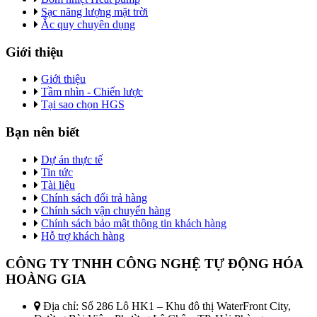
Sạc năng lượng mặt trời
Ắc quy chuyên dụng
Giới thiệu
Giới thiệu
Tầm nhìn - Chiến lược
Tại sao chọn HGS
Bạn nên biết
Dự án thực tế
Tin tức
Tài liệu
Chính sách đổi trả hàng
Chính sách vận chuyển hàng
Chính sách bảo mật thông tin khách hàng
Hỗ trợ khách hàng
CÔNG TY TNHH CÔNG NGHỆ TỰ ĐỘNG HÓA
HOÀNG GIA
Địa chỉ: Số 286 Lô HK1 – Khu đô thị WaterFront City,