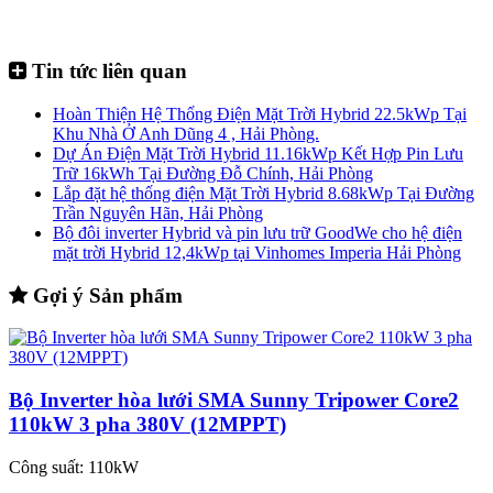
Tin tức liên quan
Hoàn Thiện Hệ Thống Điện Mặt Trời Hybrid 22.5kWp Tại
Khu Nhà Ở Anh Dũng 4 , Hải Phòng.
Dự Án Điện Mặt Trời Hybrid 11.16kWp Kết Hợp Pin Lưu
Trữ 16kWh Tại Đường Đỗ Chính, Hải Phòng
Lắp đặt hệ thống điện Mặt Trời Hybrid 8.68kWp Tại Đường
Trần Nguyên Hãn, Hải Phòng
Bộ đôi inverter Hybrid và pin lưu trữ GoodWe cho hệ điện
mặt trời Hybrid 12,4kWp tại Vinhomes Imperia Hải Phòng
Gợi ý Sản phẩm
Bộ Inverter hòa lưới SMA Sunny Tripower Core2
110kW 3 pha 380V (12MPPT)
Công suất:
110kW