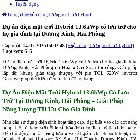
Tuyển dụng
Trang chủ
Điện năng lượng mặt trời hybrid
Dự án điện mặt trời Hybrid 13.6kWp có lưu trữ cho
hộ gia đình tại Dương Kinh, Hải Phòng
Cập nhật: 04-05-2026 04:02:48 |
Điện năng lượng mặt trời hybrid
|
Lượt xem: 616
Dự án điện mặt trời Hybrid 13.6kWp có lưu trữ cho hộ gia đình tại
Dương Kinh, Hải Phòng do Hoàng Gia Solar thi công. Giải pháp
lắp đặt khung giàn tầng thượng với pin TCL 620W, inverter
Goodwe giúp tiết kiệm đến 5 triệu đồng/tháng.
Dự Án Điện Mặt Trời Hybrid 13.6kWp Có Lưu
Trữ Tại Dương Kinh, Hải Phòng – Giải Pháp
Năng Lượng Tối Ưu Cho Gia Đình
Nhu cầu sử dụng điện sinh hoạt tăng cao, đặc biệt vào các đợt nắng
nóng, luôn đi kèm với nỗi lo về hóa đơn tiền điện luỹ tiến bậc thang.
Để chủ động nguồn năng lượng và cắt giảm chi phí sinh hoạt, một
hộ gia đình tại khu vực Kỳ Sơn, Hải Thành, Dương Kinh, Hải