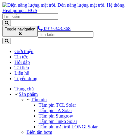
0919.343.368
Toggle navigation
Giới thiệu
Tin tức
Hỏi đáp
Tài liệu
Liên hệ
Tuyển dụng
Trang chủ
Sản phẩm
Tấm pin
Tấm pin TCL Solar
Tấm pin JA Solar
Tấm pin Sungrow
Tấm pin Jinko Solar
Tấm pin mặt trời LONGi Solar
Biến tần bơm