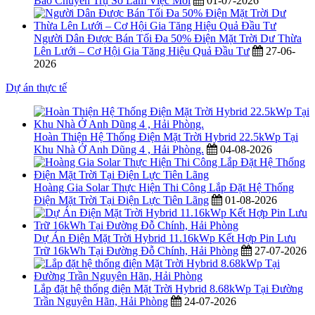
Báo Chuyển Trụ Sở Làm Việc Mới
01-07-2026
Người Dân Được Bán Tối Đa 50% Điện Mặt Trời Dư Thừa
Lên Lưới – Cơ Hội Gia Tăng Hiệu Quả Đầu Tư
27-06-
2026
Dự án thực tế
Hoàn Thiện Hệ Thống Điện Mặt Trời Hybrid 22.5kWp Tại
Khu Nhà Ở Anh Dũng 4 , Hải Phòng.
04-08-2026
Hoàng Gia Solar Thực Hiện Thi Công Lắp Đặt Hệ Thống
Điện Mặt Trời Tại Điện Lực Tiên Lãng
01-08-2026
Dự Án Điện Mặt Trời Hybrid 11.16kWp Kết Hợp Pin Lưu
Trữ 16kWh Tại Đường Đỗ Chính, Hải Phòng
27-07-2026
Lắp đặt hệ thống điện Mặt Trời Hybrid 8.68kWp Tại Đường
Trần Nguyên Hãn, Hải Phòng
24-07-2026