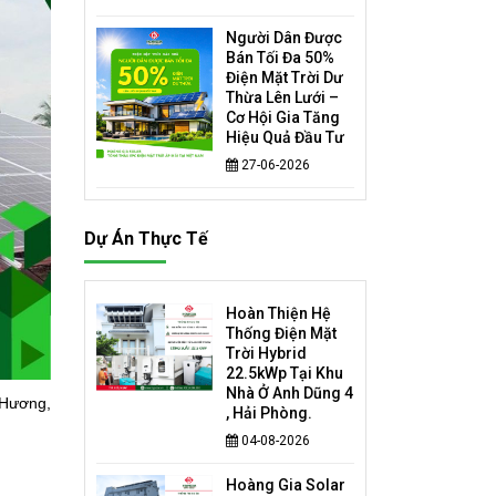
Người Dân Được
Bán Tối Đa 50%
Điện Mặt Trời Dư
Thừa Lên Lưới –
Cơ Hội Gia Tăng
Hiệu Quả Đầu Tư
27-06-2026
Dự Án Thực Tế
Hoàn Thiện Hệ
Thống Điện Mặt
Trời Hybrid
22.5kWp Tại Khu
Nhà Ở Anh Dũng 4
 Hương,
, Hải Phòng.
04-08-2026
Hoàng Gia Solar