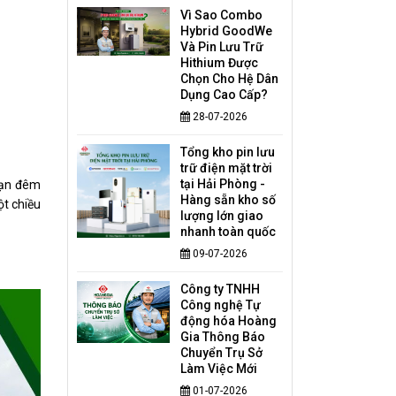
Vì Sao Combo
Hybrid GoodWe
Và Pin Lưu Trữ
Hithium Được
Chọn Cho Hệ Dân
Dụng Cao Cấp?
28-07-2026
Tổng kho pin lưu
trữ điện mặt trời
tại Hải Phòng -
 bạn đêm
Hàng sẵn kho số
t chiều
lượng lớn giao
nhanh toàn quốc
09-07-2026
Công ty TNHH
Công nghệ Tự
động hóa Hoàng
Gia Thông Báo
Chuyển Trụ Sở
Làm Việc Mới
01-07-2026