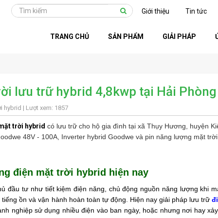
Giới thiệu
Tin tức
TRANG CHỦ
SẢN PHẨM
GIẢI PHÁP
ời lưu trữ hybrid 4,8kwp tại Hải Phòng
i hybrid
| Lượt xem: 1857
mặt trời hybrid
có lưu trữ cho hộ gia đình tại xã Thụy Hương, huyện Ki
Goodwe 48V - 100A, Inverter hybrid Goodwe và pin năng lượng mặt trời
ng điện mặt trời hybrid hiện nay
chủ đầu tư như tiết kiệm điện năng, chủ động nguồn năng lượng khi mấ
 tiếng ồn và vận hành hoàn toàn tự động. Hiện nay giải pháp lưu trữ
đ
oanh nghiệp sử dụng nhiều điện vào ban ngày, hoặc nhưng nơi hay xảy 