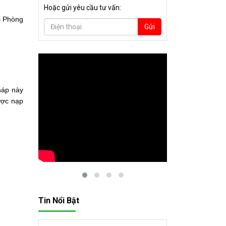
Hoặc gửi yêu cầu tư vấn:
ải Phòng
Gửi
háp này
ược nạp
Tin Nổi Bật