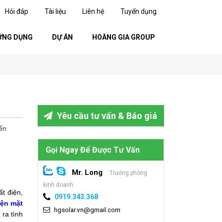
Hỏi đáp
Tài liệu
Liên hệ
Tuyển dụng
ỨNG DỤNG
DỰ ÁN
HOÀNG GIA GROUP
Yêu cầu tư vấn & Báo giá
ến
Gọi Ngay Để Được Tư Vấn
Mr. Long
Trưởng phòng
kinh doanh
t điện,
0919.343.368
iện mặt
hgsolar.vn@gmail.com
ra tình