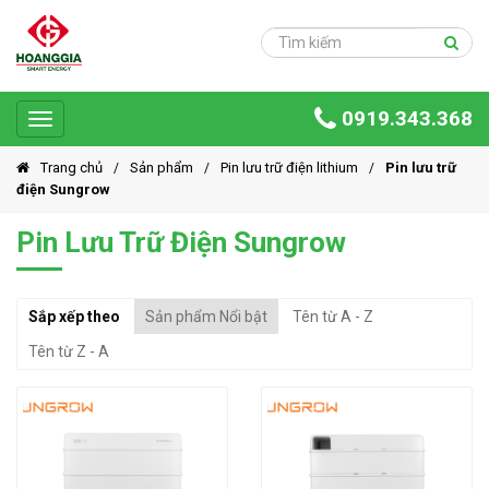
Trang
chủ
Sản
0919.343.368
phẩm
Toggle
navigation
Giải
Trang chủ
Sản phẩm
Pin lưu trữ điện lithium
Pin lưu trữ
pháp
điện Sungrow
Ứng
Pin Lưu Trữ Điện Sungrow
dụng
Dự
Sắp xếp theo
Sản phẩm Nổi bật
Tên từ A - Z
án
Tên từ Z - A
Hoàng
Gia
Group
Giới
thiệu