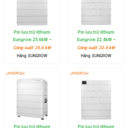
Tin
tức
Hỏi
đáp
Pin lưu trữ lithium
Pin lưu trữ lithium
Sungrow 25.6kW –
Sungrow 22.4kW –
Tài
SBR256
SBR224
Công suất:
25.6 kW
Công suất:
22.4 kW
liệu
Hãng:
SUNGROW
Hãng:
SUNGROW
Liên
hệ
Tuyển
dụng
Pin lưu trữ lithium
Pin lưu trữ lithium