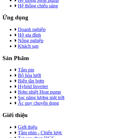
Hệ thống Heat pump
Hệ thống chiếu sáng
Ứng dụng
Doanh nghiệp
Hộ gia đình
Nông nghiệp
Khách sạn
Sản Phẩm
Tấm pin
Bộ hòa lưới
Biến tần bơm
Hybrid Inverter
Bơm nhiệt Heat pump
Sạc năng lượng mặt trời
Ắc quy chuyên dụng
Giới thiệu
Giới thiệu
Tầm nhìn - Chiến lược