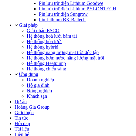
Pin lưu trữ điện Lithium Goodwe
Pin lưu trữ điện Lithium PYLONTECH
Pin lưu trữ điện Sungrow
Pin Lithium BK Battech
Giải pháp
Giải pháp ESCO
Hệ thống hoà lưới bám tải
Hệ thống hòa lưới
Hệ thống hybrid
Hệ thống năng lượng mặt trời độc lập
Hệ thống bơm nước năng lượng mặt trời
Hệ thống Heatpump
Hệ thống chiếu sáng
Ứng dụng
Doanh nghiệp
Hộ gia đình
Nông nghiệp
Khách sạn
Dự án
Hoàng Gia Group
Giới thiệu
Tin tức
Hỏi đáp
Tài liệu
Liên hệ