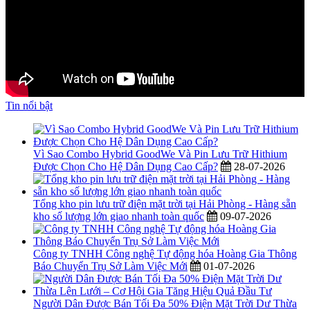
Tin nổi bật
Vì Sao Combo Hybrid GoodWe Và Pin Lưu Trữ Hithium
Được Chọn Cho Hệ Dân Dụng Cao Cấp?
28-07-2026
Tổng kho pin lưu trữ điện mặt trời tại Hải Phòng - Hàng sẵn
kho số lượng lớn giao nhanh toàn quốc
09-07-2026
Công ty TNHH Công nghệ Tự động hóa Hoàng Gia Thông
Báo Chuyển Trụ Sở Làm Việc Mới
01-07-2026
Người Dân Được Bán Tối Đa 50% Điện Mặt Trời Dư Thừa