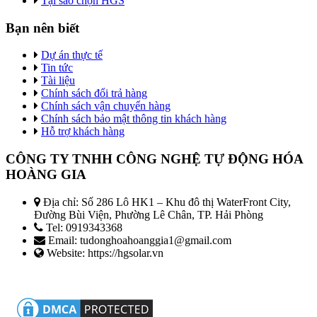
Tại sao chọn HGS
Bạn nên biết
Dự án thực tế
Tin tức
Tài liệu
Chính sách đổi trả hàng
Chính sách vận chuyển hàng
Chính sách bảo mật thông tin khách hàng
Hỗ trợ khách hàng
CÔNG TY TNHH CÔNG NGHỆ TỰ ĐỘNG HÓA
HOÀNG GIA
Địa chỉ: Số 286 Lô HK1 – Khu đô thị WaterFront City,
Đường Bùi Viện, Phường Lê Chân, TP. Hải Phòng
Tel: 0919343368
Email: tudonghoahoanggia1@gmail.com
Website: https://hgsolar.vn