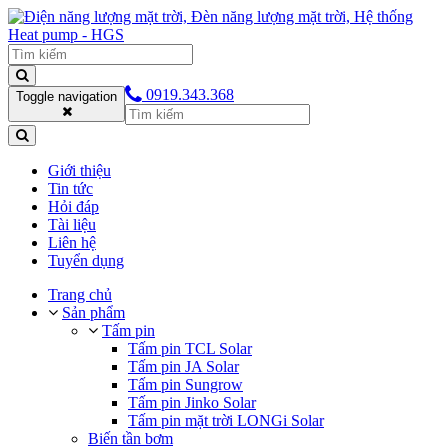
0919.343.368
Toggle navigation
Giới thiệu
Tin tức
Hỏi đáp
Tài liệu
Liên hệ
Tuyển dụng
Trang chủ
Sản phẩm
Tấm pin
Tấm pin TCL Solar
Tấm pin JA Solar
Tấm pin Sungrow
Tấm pin Jinko Solar
Tấm pin mặt trời LONGi Solar
Biến tần bơm