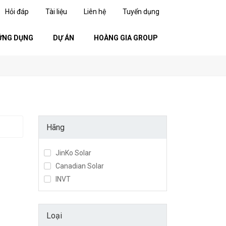
Hỏi đáp
Tài liệu
Liên hệ
Tuyển dụng
ỨNG DỤNG
DỰ ÁN
HOÀNG GIA GROUP
Hãng
JinKo Solar
Canadian Solar
INVT
Loại