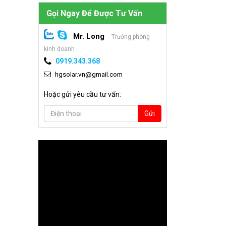
Gọi Ngay Để Được Tư Vấn
Mr. Long
Trưởng phòng
kinh doanh
0919.343.368
hgsolar.vn@gmail.com
Hoặc gửi yêu cầu tư vấn:
Gửi