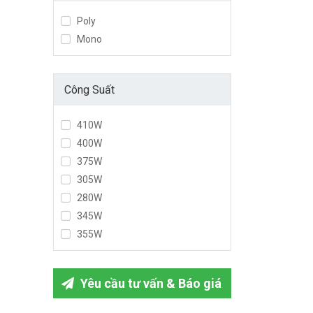
Poly
Mono
Công Suất
410W
400W
375W
305W
280W
345W
355W
Yêu cầu tư vấn & Báo giá