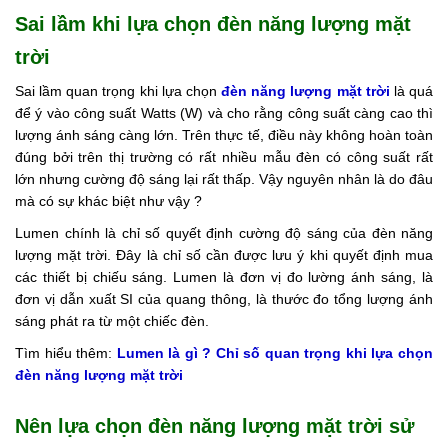
Sai lầm khi lựa chọn đèn năng lượng mặt
Tin
tức
trời
Hỏi
Sai lầm quan trọng khi lựa chọn
đèn năng lượng mặt trời
là quá
đáp
để ý vào công suất Watts (W) và cho rằng công suất càng cao thì
lượng ánh sáng càng lớn. Trên thực tế, điều này không hoàn toàn
Tài
đúng bởi trên thị trường có rất nhiều mẫu đèn có công suất rất
liệu
lớn nhưng cường độ sáng lại rất thấp. Vậy nguyên nhân là do đâu
mà có sự khác biệt như vậy ?
Liên
hệ
Lumen chính là chỉ số quyết định cường độ sáng của đèn năng
lượng mặt trời. Đây là chỉ số cần được lưu ý khi quyết định mua
Tuyển
các thiết bị chiếu sáng. Lumen là đơn vị đo lường ánh sáng, là
dụng
đơn vị dẫn xuất SI của quang thông, là thước đo tổng lượng ánh
sáng phát ra từ một chiếc đèn.
Tìm hiểu thêm:
Lumen là gì ? Chỉ số quan trọng khi lựa chọn
đèn năng lượng mặt trời
Nên lựa chọn đèn năng lượng mặt trời sử