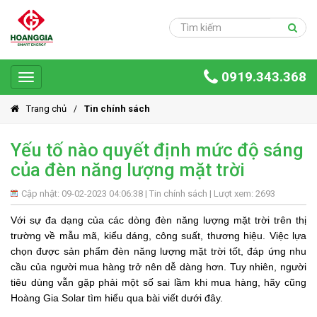
Trang
chủ
Sản
0919.343.368
phẩm
Toggle
navigation
Giải
Trang chủ
Tin chính sách
pháp
Yếu tố nào quyết định mức độ sáng
Ứng
của đèn năng lượng mặt trời
dụng
Dự
Cập nhật: 09-02-2023 04:06:38 |
Tin chính sách
| Lượt xem: 2693
án
Với sự đa dạng của các dòng đèn năng lượng mặt trời trên thị
trường về mẫu mã, kiểu dáng, công suất, thương hiệu. Việc lựa
Hoàng
chọn được sản phẩm đèn năng lượng mặt trời tốt, đáp ứng nhu
Gia
Group
cầu của người mua hàng trở nên dễ dàng hơn. Tuy nhiên, người
tiêu dùng vẫn gặp phải một số sai lầm khi mua hàng, hãy cũng
Giới
Hoàng Gia Solar tìm hiểu qua bài viết dưới đây.
thiệu