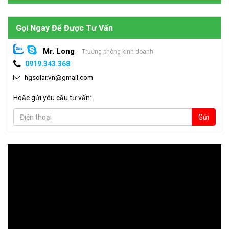
Gọi Ngay Để Được Tư Vấn
Mr. Long
Trưởng phòng kinh doanh
0919.343.368
hgsolar.vn@gmail.com
Hoặc gửi yêu cầu tư vấn:
Gửi