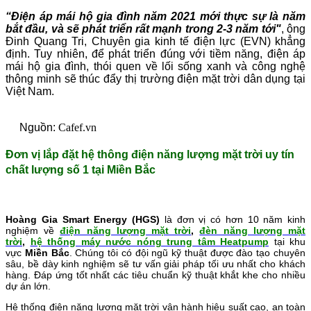
“Điện áp mái hộ gia đình năm 2021 mới thực sự là năm
bắt đầu, và sẽ phát triển rất mạnh trong 2-3 năm tới"
, ông
Đinh Quang Tri, Chuyên gia kinh tế điện lực (EVN) khẳng
định. Tuy nhiên, để phát triển đúng với tiềm năng, điện áp
mái hộ gia đình, thói quen về lối sống xanh và công nghệ
thông minh sẽ thúc đẩy thị trường điện mặt trời dân dụng tại
Việt Nam.
Nguồn:
Cafef.vn
Đơn vị lắp đặt hệ thông điện năng lượng mặt trời uy tín
chất lượng số 1 tại Miền Bắc
Hoàng Gia Smart Energy (HGS)
là đơn vị có hơn 10 năm kinh
nghiệm về
điện năng lượng mặt trời
,
đèn năng lượng mặt
trời
,
hệ thống máy nước nóng trung tâm Heatpump
tại khu
vực
Miền Bắc
. Chúng tôi có đội ngũ kỹ thuật được đào tạo chuyên
sâu, bề dày kinh nghiệm sẽ tư vấn giải pháp tối ưu nhất cho khách
hàng. Đáp ứng tốt nhất các tiêu chuẩn kỹ thuật khắt khe cho nhiều
dự án lớn.
Hệ thống điện năng lượng mặt trời vận hành hiệu suất cao, an toàn