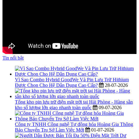
Tin nổi bật
Vì Sao Combo Hybrid GoodWe Và Pin Lưu Trữ Hithium
Được Chọn Cho Hệ Dân Dụng Cao Cấp?
28-07-2026
Tổng kho pin lưu trữ điện mặt trời tại Hải Phòng - Hàng sẵn
kho số lượng lớn giao nhanh toàn quốc
09-07-2026
Công ty TNHH Công nghệ Tự động hóa Hoàng Gia Thông
Báo Chuyển Trụ Sở Làm Việc Mới
01-07-2026