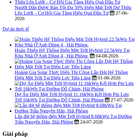
Người Dân Được Bán Tối Đa 50% Điện Mặt Trời Dư Thừa
Lên Lưới – Cơ Hội Gia Tăng Hiệu Quả Đầu Tư
27-06-
2026
Dự án thực tế
Hoàn Thiện Hệ Thống Điện Mặt Trời Hybrid 22.5kWp Tại
Khu Nhà Ở Anh Dũng 4 , Hải Phòng.
04-08-2026
Hoàng Gia Solar Thực Hiện Thi Công Lắp Đặt Hệ Thống
Điện Mặt Trời Tại Điện Lực Tiên Lãng
01-08-2026
Dự Án Điện Mặt Trời Hybrid 11.16kWp Kết Hợp Pin Lưu
Trữ 16kWh Tại Đường Đỗ Chính, Hải Phòng
27-07-2026
Lắp đặt hệ thống điện Mặt Trời Hybrid 8.68kWp Tại Đường
Trần Nguyên Hãn, Hải Phòng
24-07-2026
Giải pháp