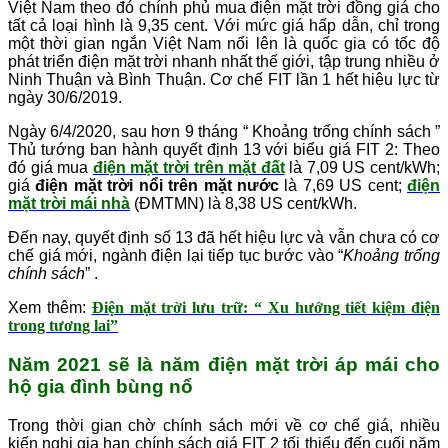
Việt Nam theo đó chính phủ mua điện mặt trời đồng giá cho
tất cả loại hình là 9,35 cent. Với mức giá hấp dẫn, chỉ trong
một thời gian ngắn Việt Nam nổi lên là quốc gia có tốc độ
phát triển điện mặt trời nhanh nhất thế giới, tập trung nhiều ở
Ninh Thuận và Bình Thuận. Cơ chế FIT lần 1 hết hiệu lực từ
ngày 30/6/2019.
Ngày 6/4/2020, sau hơn 9 tháng “ Khoảng trống chính sách ”
Thủ tướng ban hành quyết định 13 với biểu giá FIT 2: Theo
đó giá mua
điện mặt trời trên mặt đất
là 7,09 US cent/kWh;
giá
điện mặt trời nổi trên mặt nước
là 7,69 US cent;
điện
mặt trời mái nhà
(ĐMTMN) là 8,38 US cent/kWh.
Đến nay, quyết định số 13 đã hết hiệu lực và vẫn chưa có cơ
chế giá mới, ngành điện lại tiếp tục bước vào “
Khoảng trống
chính sách
” .
Xem thêm:
Điện mặt trời lưu trữ: “ Xu hướng tiết kiệm điện
trong tương lai”
Năm 2021 sẽ là năm điện mặt trời áp mái cho
hộ gia đình bùng nổ
Trong thời gian chờ chính sách mới về cơ chế giá, nhiều
kiến nghị gia hạn chính sách giá FIT 2 tối thiểu đến cuối năm