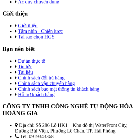
Ắc quy chuyên dụng
Giới thiệu
Giới thiệu
Tầm nhìn - Chiến lược
Tại sao chọn HGS
Bạn nên biết
Dự án thực tế
Tin tức
Tài liệu
Chính sách đổi trả hàng
Chính sách vận chuyển hàng
Chính sách bảo mật thông tin khách hàng
Hỗ trợ khách hàng
CÔNG TY TNHH CÔNG NGHỆ TỰ ĐỘNG HÓA
HOÀNG GIA
Địa chỉ: Số 286 Lô HK1 – Khu đô thị WaterFront City,
Đường Bùi Viện, Phường Lê Chân, TP. Hải Phòng
Tel: 0919343368