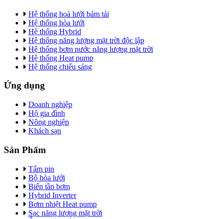
Hệ thống hoà lưới bám tải
Hệ thống hòa lưới
Hệ thống Hybrid
Hệ thống năng lượng mặt trời độc lập
Hệ thống bơm nước năng lượng mặt trời
Hệ thống Heat pump
Hệ thống chiếu sáng
Ứng dụng
Doanh nghiệp
Hộ gia đình
Nông nghiệp
Khách sạn
Sản Phẩm
Tấm pin
Bộ hòa lưới
Biến tần bơm
Hybrid Inverter
Bơm nhiệt Heat pump
Sạc năng lượng mặt trời