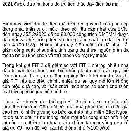
2021 được đưa ra, trong đó ưu tiên thúc đẩy điện áp mái.
Hiện nay, việc đầu tư điện mặt trời trên quy mô công nghiệp
đang phát triển vượt mức, theo số liệu cập nhật của EVN,
đến ngày 25/12/2020 đã có 83.000 công trình ĐMTMN được
đấu nối vào hệ thống điện với tổng công suất lắp đặt lên tới
gần 4.700 MWp. Nhiều nhà máy điện mặt trời đã phải cắt
giảm công suất phát điện, tình trạng dư thừa nguồn điện đã
tạo ra nhiều khó khăn và thử thách về mặt kỹ thuật.
Trong khi giá FIT 2 đã giảm so với FIT 1 nhưng nhiều nhà
đầu tư vẫn lựa chọn thực hiện hàng loạt các dự án quy mô
lớn gồm các Farm, khu công nghiệp để có lợi nhuận. Và khi
giá FIT tiếp tục điều chỉnh, nhiều dự án quy mô lớn không
còn hiệu quả cao, và "sân chơi" tiếp theo sẽ dành cho Điện
mặt trời áp mái quy mô nhỏ hơn.
Theo các chuyên gia, biểu giá FIT 3 nếu có, sẽ ưu tiên phát
triển theo hướng điện mặt trời mái nhà phân tán, ưu tiên giá
cao hơn ở những vùng có bức xạ thấp như miền Bắc. Ngoài
ra do suất đầu tư hệ thống điện mặt trời công suất nhỏ hiện
tại còn cao, thời gian hoàn vốn chậm, tại mỗi vùng nên có
giá ưu đãi hơn đối với các hệ thống nhỏ (<100kWp).