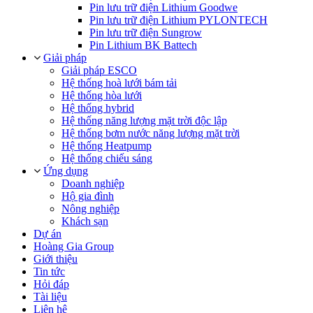
Pin lưu trữ điện Lithium Goodwe
Pin lưu trữ điện Lithium PYLONTECH
Pin lưu trữ điện Sungrow
Pin Lithium BK Battech
Giải pháp
Giải pháp ESCO
Hệ thống hoà lưới bám tải
Hệ thống hòa lưới
Hệ thống hybrid
Hệ thống năng lượng mặt trời độc lập
Hệ thống bơm nước năng lượng mặt trời
Hệ thống Heatpump
Hệ thống chiếu sáng
Ứng dụng
Doanh nghiệp
Hộ gia đình
Nông nghiệp
Khách sạn
Dự án
Hoàng Gia Group
Giới thiệu
Tin tức
Hỏi đáp
Tài liệu
Liên hệ