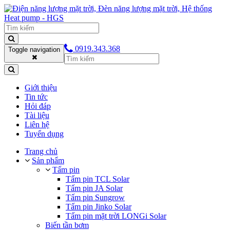
0919.343.368
Toggle navigation
Giới thiệu
Tin tức
Hỏi đáp
Tài liệu
Liên hệ
Tuyển dụng
Trang chủ
Sản phẩm
Tấm pin
Tấm pin TCL Solar
Tấm pin JA Solar
Tấm pin Sungrow
Tấm pin Jinko Solar
Tấm pin mặt trời LONGi Solar
Biến tần bơm