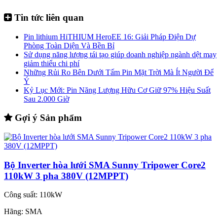
Tin tức liên quan
Pin lithium HiTHIUM HeroEE 16: Giải Pháp Điện Dự
Phòng Toàn Diện Và Bền Bỉ
Sử dụng năng lượng tái tạo giúp doanh nghiệp ngành dệt may
giảm thiểu chi phí
Những Rủi Ro Bên Dưới Tấm Pin Mặt Trời Mà Ít Người Để
Ý
Kỷ Lục Mới: Pin Năng Lượng Hữu Cơ Giữ 97% Hiệu Suất
Sau 2.000 Giờ
Gợi ý Sản phẩm
Bộ Inverter hòa lưới SMA Sunny Tripower Core2
110kW 3 pha 380V (12MPPT)
Công suất:
110kW
Hãng:
SMA