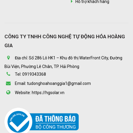
Hỗ trợ khách hàng
CÔNG TY TNHH CÔNG NGHỆ TỰ ĐỘNG HÓA HOÀNG
GIA
Địa chỉ: Số 286 Lô HK1 – Khu đô thị WaterFront City, Đường
Bùi Viện, Phường Lê Chân, TP. Hải Phòng
Tel: 0919343368
Email: tudonghoahoanggia1@gmail.com
Website: https://hgsolar.vn