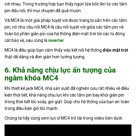
với nhau. Trong trường hợp bạn thấy ngọn lửa bốc lên từ các tấm
pin đấu nối, thì mọi chuyện đã quá muộn.
Và MC4 là một giải pháp tuyệt với được trang bị sẵn trên các tấm
pin, nó như cầu nối MC4 là cầu nối tuyệt vời giữa các tấm pin và
toàn bộ phần giàn pin của hệ thống điện mặt trời tới các tủ đóng
cắt bảo vệ, sau cùng là
inverter
.
MC4 là điều giúp bạn cảm thấy việc kết nối hệ thống
điện mặt trời
thật dễ dàng và đơn giản hơn tưởng tượng.
6. Khả năng chịu lực ấn tượng của
ngàm khóa MC4
Khi thiết kế jack MC4, nhà sản xuất đã nghiên cứu rất nhiều về điều
kiện thời tiết, khả năng chịu lực khi các tấm pin bay khỏi giàn pin
trong thời tiết lốc xoáy, gió giật. Giúp cho hệ thống của bạn an toàn
trong điều kiện gió lốc mạnh.
Chúng ta hãy cùng xem lực sĩ MC4 trổ tài trong video bên dưới :