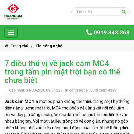
Trang
chủ
Sản
0919.343.368
phẩm
Toggle
navigation
Giải
Trang chủ
Tin công nghệ
pháp
7 điều thú vị về jack cắm MC4
Ứng
trong tấm pin mặt trời bạn có thể
dụng
chưa biết
Dự
án
Cập nhật: 31-08-2020 09:54:29 |
Tin công nghệ
| Lượt xem: 4339
Hoàng
Jack cắm MC4
là một bộ phận không thể thiếu trong một hệ thống
Gia
điện năng lượng mặt trời, MC4 cho phép dễ dàng kết nối các tấm
Group
pin và dãy pin bằng cách gắn các đầu nối từ các tấm pin liền kề với
nhau bằng tay. Với một vật liệu trông có vẻ đơn giản, nhưng nó góp
Giới
phần không nhỏ vào hiệu năng hoạt động của cả một hệ thống điện
thiệu