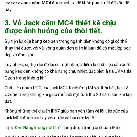
=>>>>>
Jack cắm MC4
được sinh ra để khắc phục triệt để vấn đề
này.
3. Vỏ Jack cắm MC4 thiết kế chịu
được ảnh hưởng của thời tiết.
Sự tiện lợi của băng keo đen trong ngành điện không có gì có thể
thay thế được, với vài vòng quấn đơn giản là bạn đã có một lớp bọc
đẹp và đơn giản.
Tuy nhiên, sự tiện lợi đó lại có một nhược điểm là chất liệu sản xuất
băng keo đen không có khả năng chịu nhiệt, đặc biệt là tia UV và tia
Ozon trong không khí.
Chất liệu nhựa PPO của jack MC4 thích ứng tốt với thời tiết, tia UV,
Ozone trong không khí giúp mối nối đạt tuổi thọ 20 năm sau khi lắp
đặt.
Không những thế chuẩn IP67 giúp bạn yên tâm về lõi tiếp xúc của
jack MC4 được cách ly với nước và bụi cực kỳ tốt.
Tips:
Đèn Năng lượng mặt trời
cũng được trang bị chuẩn IP67.