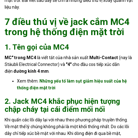
mặt trời. Bài viết sau đây sẽ chỉ ra những điều thú vị xoay quanh vật
liệu này.
Tin
tức
7 điều thú vị về jack cắm MC4
Hỏi
trong hệ thống điện mặt trời
đáp
1. Tên gọi của MC4
Tài
liệu
MC" trong MC4
là viết tắt của nhà sản xuất
Multi-Contact
(nay là
Stäubli Electrical Connector) và
"4"
cho đầu cos tiếp xúc dẫn
Liên
điện
đường kính 4 mm
.
hệ
Xem thêm:
Những yếu tố làm sụt giảm hiệu suất của hệ
Tuyển
thống điện mặt trời
dụng
2. Jack MC4 khắc phục hiện tượng
chập cháy tại cái điểm mối nối
Khi quấn các lõi dây lại với nhau theo phương pháp truyền thống.
Về mặt thể lý chúng không phải là một khối thống nhất. Do các lõi
dây chỉ tiếp xúc bề mặt với nhau. Khi dòng điện đi qua bề mặt,