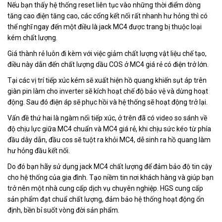
Nếu bạn thấy hệ thống reset liên tục vào những thời điểm dòng
tăng cao điện tăng cao, các cổng kết nối rất nhanh hư hỏng thì có
thể nghĩ ngay đến một điều là jack MC4 được trang bị thuộc loại
kém chất lượng.
Giá thành rẻ luôn đi kèm với việc giảm chất lượng vật liệu chế tạo,
điều này dẫn đến chất lượng dầu COS ở MC4 giá rẻ có điện trở lớn.
Tại các vị trí tiếp xúc kém sẽ xuất hiện hồ quang khiến sụt áp trên
giàn pin làm cho inverter sẽ kích hoạt chế độ bảo vệ và dừng hoạt
động. Sau đó điện áp sẽ phục hồi và hệ thống sẽ hoạt động trở lại.
Vấn đề thứ hai là ngàm nối tiếp xúc, ở trên đã có video so sánh về
độ chịu lực giữa MC4 chuẩn và MC4 giá rẻ, khi chịu sức kéo từ phía
đầu dây dẫn, đầu cos sẽ tuột ra khỏi MC4, dễ sinh ra hồ quang làm
hư hỏng đầu kết nối.
Do đó bạn hãy sử dụng jack MC4 chất lượng để đảm bảo độ tin cậy
cho hệ thống của gia đình. Tạo niềm tin nơi khách hàng và giúp bạn
trở nên một nhà cung cấp dịch vụ chuyên nghiệp. HGS cung cấp
sản phẩm đạt chuẩ chất lượng, đảm bảo hệ thống hoạt động ổn
định, bền bỉ suốt vòng đời sản phẩm.