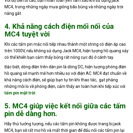
Với độ bền bì cao, bạn hoàn toàn yên tâm sau khi sử dụng jack
MC4, trong những ngày mưa giông bão bùng và những ngày trời
nắng gắt.
4. Khả năng cách điện mối nối của
MC4 tuyệt vời
Khi các tấm pin mắc nối tiếp nhau thành một string có điện áp cao
trên 1000V, nếu không sử dụng Jack MC4, hiện tượng hồ quang xảy
có thể khiến bạn cảm thấy bỏng rát nóng cực độ ở cánh tay.
Đặc biệt, dòng điện trên dàn pin là dòng DC, hiện tượng phóng điện
hồ quang sẽ mạnh mẽ hơn nhiều so với điện AC. MC4 đạt chuẩn về
khả năng cách điện, sẽ giúp bạn tự tin khi thao tác, gạt phăng
những mỗi lo về phóng điện, cảm thấy an toàn hơn khi tiếp xúc với
tấm pin mặt trời
5. MC4 giúp việc kết nối giữa các tấm
pin dễ dàng hơn.
Hãy thử tưởng tượng, nếu các tấm pin không được trang bị jack
MC4, bạn sẽ rất mơ hồ và mất thời gian để đấu nối các tấm pin lại