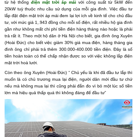
từ hệ thống
điện mặt trời áp mái
với công suất từ 5kW đến
20kW tuỳ thuộc nhu cầu sử dụng của mỗi gia đình. Việc đầu tư
lắp đặt điện mặt trời áp mái đem lại lợi ích về kinh tế cho chủ đầu
tư, với mức giá 1,.943 đồng cho mỗi số điện, rất nhiều hộ gia đình
gần như không mất chi phí tiền điện hàng tháng nào hoặc là phải
trả rất ít. Theo một hộ dân ở Hà Nội cho biết, gia đình ông Xuyên
(Hoài Đức) cho biết việc giảm 30% giá mua điện, hàng tháng gia
đình ông chỉ phải trả thêm 300.000-400.000 tiền điện. Đây là số
tiền hoàn toàn có thể chấp nhận được so với việc không lắp điện
mặt trời hoà lưới.
Còn theo ông Xuyên (Hoài Đức) “ Chủ yếu là khi đã đầu tư lắp thì
muốn là có chủ trương mua lại điện, người dân mới đầu tư chứ
nếu mà không mua lại thì cũng phải đắn đo vì bỏ một lúc số tiền
lớn mà hiệu quả thấp quá thì không đáng để đầu tư”