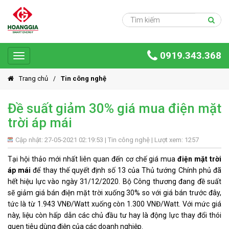
Trang
chủ
Sản
0919.343.368
phẩm
Toggle
navigation
Giải
Trang chủ
Tin công nghệ
pháp
Đề suất giảm 30% giá mua điện mặt
Ứng
trời áp mái
dụng
Dự
Cập nhật: 27-05-2021 02:19:53 |
Tin công nghệ
| Lượt xem: 1257
án
Tại hội thảo mới nhất liên quan đến cơ chế giá mua
điện mặt trời
áp mái
để thay thế quyết định số 13 của Thủ tướng Chính phủ đã
Hoàng
hết hiệu lực vào ngày 31/12/2020. Bộ Công thương đang đề suất
Gia
Group
sẽ giảm giá bán điện mặt trời xuống 30% so với giá bán trước đây,
tức là từ 1.943 VNĐ/Watt xuống còn 1.300 VNĐ/Watt. Với mức giá
Giới
này, liệu còn hấp dẫn các chủ đầu tư hay là động lực thay đổi thói
thiệu
quen tiêu dùng điện của các doanh nghiệp.