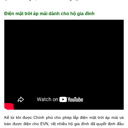
Tin
Điện mặt trời áp mái dành cho hộ gia đình
tức
Hỏi
đáp
Tài
liệu
Liên
hệ
Tuyển
dụng
Kể từ khi được Chính phủ cho phép lắp điện mặt trời áp mái và
bán được điện cho EVN, rất nhiều hộ gia đình đã quyết định đầu