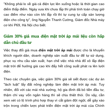
"Không phải lo về giá cả điện lực lên xuống hoặc là thời gian cao
điểm thấp điểm. Ngày xưa khi chưa lắp thì phải tính toán chạy giờ
cao điểm như nào còn khi lắp rồi thì tự cung tự cấp sản lượng
điện cho công ty", ông Nguyễn Thanh Cường, Giám đốc Nhà máy
cơ khí P69, Hà Nội cho biết.
Giảm 30% giá mua điện mặt trời áp mái liệu còn hấp
dẫn chủ đầu tư
Việc thay đổi giá mua
điện mặt trời áp mái
được cho là khuyến
khích người dân, doanh nghiệp sản xuất đầu tư để tự sử dụng,
phục vụ nhu cầu sản xuất, hạn chế việc nhà nhà đổ xô lắp điện
mặt trời để hưởng giá cao khi đẩy hết công suất phát ra lên lưới
điện.
Theo các chuyên gia, việc giảm 30% giá sẽ siết được các dự án
"lách luật" lấy đất nông nghiệp làm điện mặt trời áp mái. Tuy
nhiên, đối với các mái nhà xưởng, hộ gia đình đã bỏ tiền đầu tư,
thậm chí vay vốn ngân hàng thì sẽ chịu thiệt thòi. Do vậy, cần
xem xét có lộ trình phù hợp thay vì cắt giảm đột ngột, dễ gây xáo
trộn trong chiến lược phát triển điện mặt trời áp mái của Chính