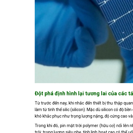
Đột phá định hình lại tương lai của các 
Từ trước đến nay, khi nhắc đến thiết bị thu thập qu
làm từ tinh thể silic (silicon). Mặc dù silicon có độ 
khó khắc phục như trọng lượng nặng, độ cứng cao và q
Trong khi đó, pin mặt trời polymer (hữu cơ) nổi lên 
trội: trọng lượng siêu nhẹ, tính linh hoạt cao có thể