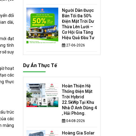
Người Dân Được
uyển đổi
Bán Tối Đa 50%
Điện Mặt Trời Dư
ian dài,
Thừa Lên Lưới –
Cơ Hội Gia Tăng
Hiệu Quả Đầu Tư
mới đạt
ang tính
27-06-2026
ơ sẽ suy
Dự Án Thực Tế
giờ hoạt
 tạo các
ụng thực
Hoàn Thiện Hệ
Thống Điện Mặt
Trời Hybrid
22.5kWp Tại Khu
Nhà Ở Anh Dũng 4
cấu trúc
, Hải Phòng.
 của các
04-08-2026
ành màng
Hoàng Gia Solar