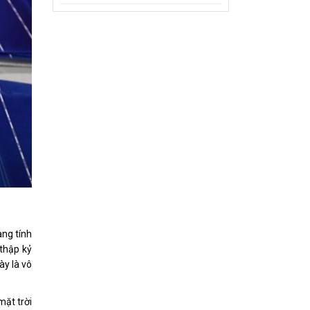
ang tính
 thập kỷ
ày là vô
mặt trời