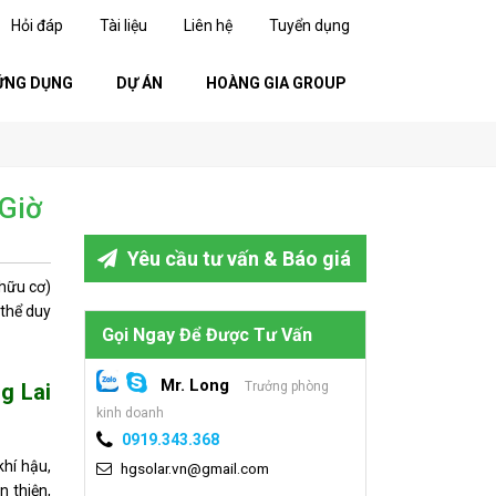
Hỏi đáp
Tài liệu
Liên hệ
Tuyển dụng
ỨNG DỤNG
DỰ ÁN
HOÀNG GIA GROUP
 Giờ
Yêu cầu tư vấn & Báo giá
hữu cơ)
 thể duy
Gọi Ngay Để Được Tư Vấn
Mr. Long
g Lai
Trưởng phòng
kinh doanh
0919.343.368
hí hậu,
hgsolar.vn@gmail.com
n thiện,