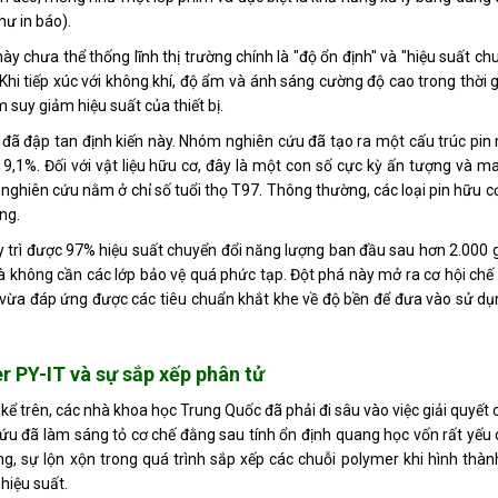
hư in báo).
ày chưa thể thống lĩnh thị trường chính là "độ ổn định" và "hiệu suất ch
hi tiếp xúc với không khí, độ ẩm và ánh sáng cường độ cao trong thời g
 suy giảm hiệu suất của thiết bị.
ã đập tan định kiến này. Nhóm nghiên cứu đã tạo ra một cấu trúc pin 
9,1%. Đối với vật liệu hữu cơ, đây là một con số cực kỳ ấn tượng và m
nghiên cứu nằm ở chỉ số tuổi thọ T97. Thông thường, các loại pin hữu c
ng.
y trì được 97% hiệu suất chuyển đổi năng lượng ban đầu sau hơn 2.000 
à không cần các lớp bảo vệ quá phức tạp. Đột phá này mở ra cơ hội chế
o, vừa đáp ứng được các tiêu chuẩn khắt khe về độ bền để đưa vào sử d
r PY-IT và sự sắp xếp phân tử
ể trên, các nhà khoa học Trung Quốc đã phải đi sâu vào việc giải quyết 
cứu đã làm sáng tỏ cơ chế đằng sau tính ổn định quang học vốn rất yếu
ng, sự lộn xộn trong quá trình sắp xếp các chuỗi polymer khi hình th
hiệu suất.