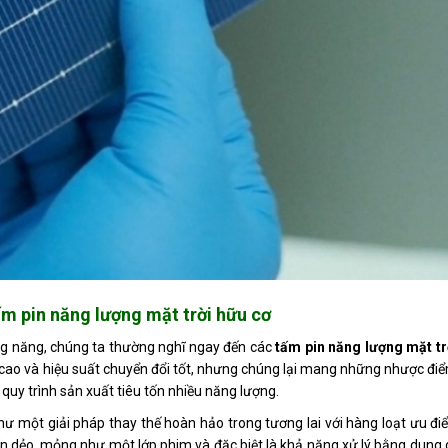
tấm pin năng lượng mặt trời hữu cơ
ang năng, chúng ta thường nghĩ ngay đến các
tấm pin năng lượng mặt tr
bền cao và hiệu suất chuyển đổi tốt, nhưng chúng lại mang những nhược điể
uy trình sản xuất tiêu tốn nhiều năng lượng.
như một giải pháp thay thế hoàn hảo trong tương lai với hàng loạt ưu đ
 uốn dẻo, mỏng như một lớp phim và đặc biệt là khả năng xử lý bằng dung 