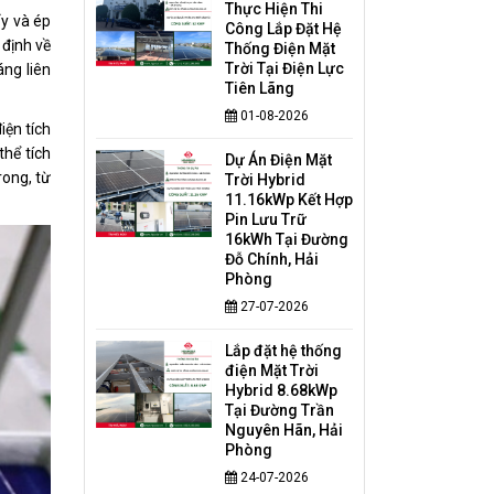
Thực Hiện Thi
ẩy và ép
Công Lắp Đặt Hệ
 định về
Thống Điện Mặt
Trời Tại Điện Lực
áng liên
Tiên Lãng
01-08-2026
iện tích
thể tích
Dự Án Điện Mặt
rong, từ
Trời Hybrid
11.16kWp Kết Hợp
Pin Lưu Trữ
16kWh Tại Đường
Đỗ Chính, Hải
Phòng
27-07-2026
Lắp đặt hệ thống
điện Mặt Trời
Hybrid 8.68kWp
Tại Đường Trần
Nguyên Hãn, Hải
Phòng
24-07-2026