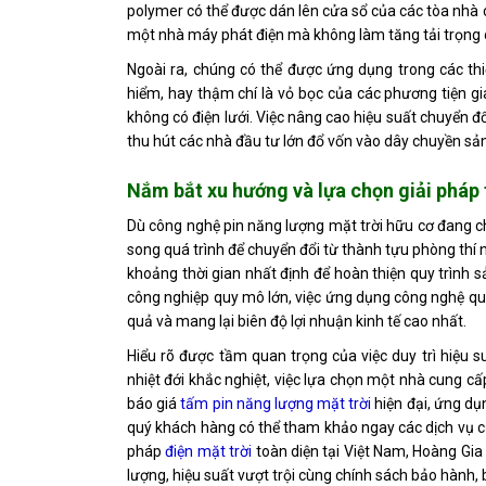
polymer có thể được dán lên cửa sổ của các tòa nhà c
một nhà máy phát điện mà không làm tăng tải trọng c
Ngoài ra, chúng có thể được ứng dụng trong các thiế
hiểm, hay thậm chí là vỏ bọc của các phương tiện gia
không có điện lưới. Việc nâng cao hiệu suất chuyển đổ
thu hút các nhà đầu tư lớn đổ vốn vào dây chuyền sản 
Nắm bắt xu hướng và lựa chọn giải pháp
Dù công nghệ pin năng lượng mặt trời hữu cơ đang ch
song quá trình để chuyển đổi từ thành tựu phòng th
khoảng thời gian nhất định để hoàn thiện quy trình sả
công nghiệp quy mô lớn, việc ứng dụng công nghệ quan
quả và mang lại biên độ lợi nhuận kinh tế cao nhất.
Hiểu rõ được tầm quan trọng của việc duy trì hiệu s
nhiệt đới khắc nghiệt, việc lựa chọn một nhà cung cấp 
báo giá
tấm pin năng lượng mặt trời
hiện đại, ứng dụ
quý khách hàng có thể tham khảo ngay các dịch vụ của
pháp
điện mặt trời
toàn diện tại Việt Nam, Hoàng Gia
lượng, hiệu suất vượt trội cùng chính sách bảo hành,