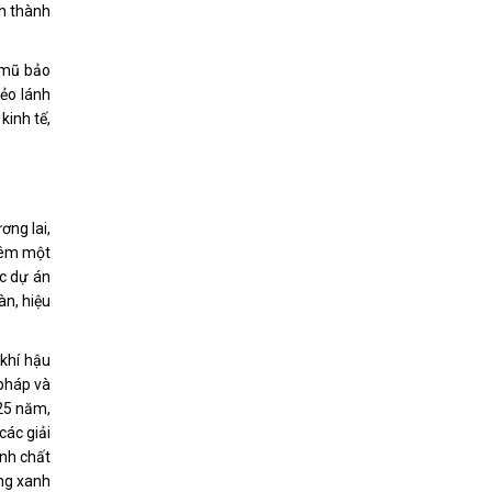
nh thành
, mũ bảo
hẻo lánh
kinh tế,
ơng lai,
thêm một
ác dự án
àn, hiệu
 khí hậu
 pháp và
 25 năm,
các giải
ình chất
ợng xanh