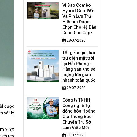
Vì Sao Combo
Hybrid GoodWe
Và Pin Lưu Trữ
Hithium Được
Chọn Cho Hệ Dân
Dụng Cao Cấp?
28-07-2026
Tổng kho pin lưu
trữ điện mặt trời
tại Hải Phòng -
Hàng sẵn kho số
lượng lớn giao
nhanh toàn quốc
09-07-2026
Công ty TNHH
Công nghệ Tự
ời
được
động hóa Hoàng
m vật lý
Gia Thông Báo
Chuyển Trụ Sở
Làm Việc Mới
iểm vượt
01-07-2026
dịch (có