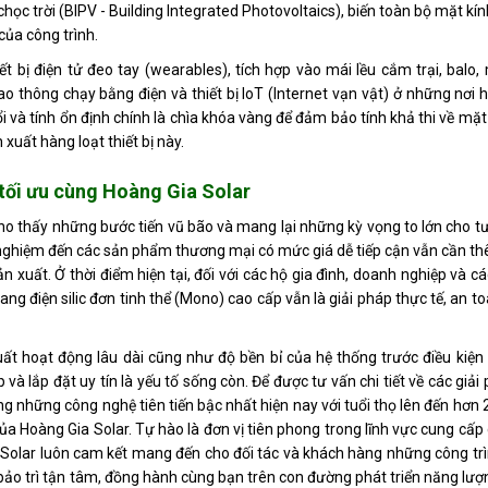
học trời (BIPV - Building Integrated Photovoltaics), biến toàn bộ mặt kí
ủa công trình.
t bị điện tử đeo tay (wearables), tích hợp vào mái lều cắm trại, balo
o thông chạy bằng điện và thiết bị IoT (Internet vạn vật) ở những nơi 
i và tính ổn định chính là chìa khóa vàng để đảm bảo tính khả thi về mặt 
xuất hàng loạt thiết bị này.
 tối ưu cùng Hoàng Gia Solar
o thấy những bước tiến vũ bão và mang lại những kỳ vọng to lớn cho tư
í nghiệm đến các sản phẩm thương mại có mức giá dễ tiếp cận vẫn cần 
n xuất. Ở thời điểm hiện tại, đối với các hộ gia đình, doanh nghiệp và c
g điện silic đơn tinh thể (Mono) cao cấp vẫn là giải pháp thực tế, an to
uất hoạt động lâu dài cũng như độ bền bỉ của hệ thống trước điều kiện
và lắp đặt uy tín là yếu tố sống còn. Để được tư vấn chi tiết về các giải
ng những công nghệ tiên tiến bậc nhất hiện nay với tuổi thọ lên đến hơn
 Hoàng Gia Solar. Tự hào là đơn vị tiên phong trong lĩnh vực cung cấp 
 Solar luôn cam kết mang đến cho đối tác và khách hàng những công tr
 bảo trì tận tâm, đồng hành cùng bạn trên con đường phát triển năng lư