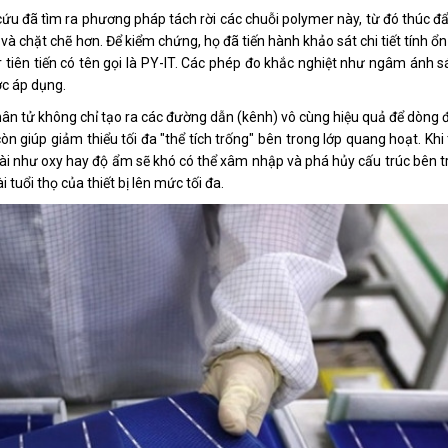
ứu đã tìm ra phương pháp tách rời các chuỗi polymer này, từ đó thúc đ
à chặt chẽ hơn. Để kiểm chứng, họ đã tiến hành khảo sát chi tiết tính ổn
 tiên tiến có tên gọi là PY-IT. Các phép đo khắc nghiệt như ngâm ánh s
ợc áp dụng.
phân tử không chỉ tạo ra các đường dẫn (kênh) vô cùng hiệu quả để dòng đ
n giúp giảm thiểu tối đa "thể tích trống" bên trong lớp quang hoạt. Khi 
oài như oxy hay độ ẩm sẽ khó có thể xâm nhập và phá hủy cấu trúc bên t
tuổi thọ của thiết bị lên mức tối đa.