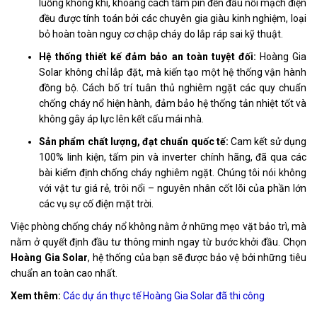
luồng không khí, khoảng cách tấm pin đến đấu nối mạch điện
đều được tính toán bởi các chuyên gia giàu kinh nghiệm, loại
bỏ hoàn toàn nguy cơ chập cháy do lắp ráp sai kỹ thuật.
Hệ thống thiết kế đảm bảo an toàn tuyệt đối:
Hoàng Gia
Solar không chỉ lắp đặt, mà kiến tạo một hệ thống vận hành
đồng bộ. Cách bố trí tuân thủ nghiêm ngặt các quy chuẩn
chống cháy nổ hiện hành, đảm bảo hệ thống tản nhiệt tốt và
không gây áp lực lên kết cấu mái nhà.
Sản phẩm chất lượng, đạt chuẩn quốc tế:
Cam kết sử dụng
100% linh kiện, tấm pin và inverter chính hãng, đã qua các
bài kiểm định chống cháy nghiêm ngặt. Chúng tôi nói không
với vật tư giá rẻ, trôi nổi – nguyên nhân cốt lõi của phần lớn
các vụ sự cố điện mặt trời.
Việc phòng chống cháy nổ không nằm ở những mẹo vặt bảo trì, mà
nằm ở quyết định đầu tư thông minh ngay từ bước khởi đầu. Chọn
Hoàng Gia Solar
, hệ thống của bạn sẽ được bảo vệ bởi những tiêu
chuẩn an toàn cao nhất.
Xem thêm:
Các dự án thực tế Hoàng Gia Solar đã thi công