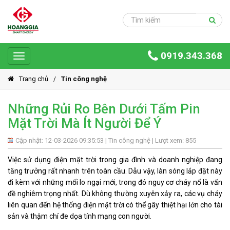
Trang
chủ
Sản
0919.343.368
phẩm
Toggle
navigation
Giải
Trang chủ
Tin công nghệ
pháp
Những Rủi Ro Bên Dưới Tấm Pin
Ứng
Mặt Trời Mà Ít Người Để Ý
dụng
Dự
Cập nhật: 12-03-2026 09:35:53 |
Tin công nghệ
| Lượt xem: 855
án
Việc sử dụng điện mặt trời trong gia đình và doanh nghiệp đang
tăng trưởng rất nhanh trên toàn cầu. Dẫu vậy, làn sóng lắp đặt này
Hoàng
đi kèm với những mối lo ngại mới, trong đó nguy cơ cháy nổ là vấn
Gia
Group
đề nghiêm trọng nhất. Dù không thường xuyên xảy ra, các vụ cháy
liên quan đến hệ thống điện mặt trời có thể gây thiệt hại lớn cho tài
Giới
sản và thậm chí đe dọa tính mạng con người.
thiệu