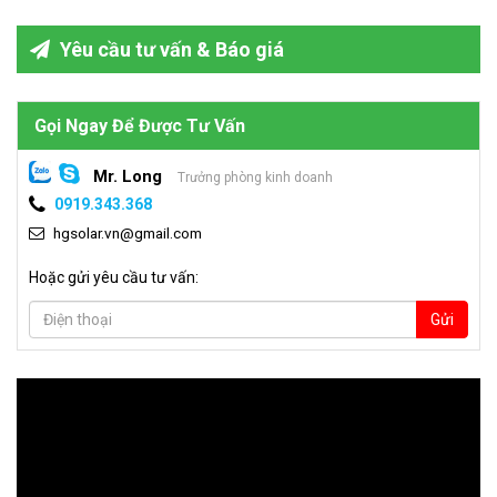
Yêu cầu tư vấn & Báo giá
Gọi Ngay Để Được Tư Vấn
Mr. Long
Trưởng phòng kinh doanh
0919.343.368
hgsolar.vn@gmail.com
Hoặc gửi yêu cầu tư vấn:
Gửi