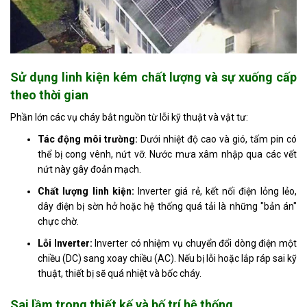
Sử dụng linh kiện kém chất lượng và sự xuống cấp
theo thời gian
Phần lớn các vụ cháy bắt nguồn từ lỗi kỹ thuật và vật tư:
Tác động môi trường:
Dưới nhiệt độ cao và gió, tấm pin có
thể bị cong vênh, nứt vỡ. Nước mưa xâm nhập qua các vết
nứt này gây đoản mạch.
Chất lượng linh kiện:
Inverter giá rẻ, kết nối điện lỏng lẻo,
dây điện bị sờn hở hoặc hệ thống quá tải là những "bản án"
chực chờ.
Lỗi Inverter:
Inverter có nhiệm vụ chuyển đổi dòng điện một
chiều (DC) sang xoay chiều (AC). Nếu bị lỗi hoặc lắp ráp sai kỹ
thuật, thiết bị sẽ quá nhiệt và bốc cháy.
Sai lầm trong thiết kế và bố trí hệ thống