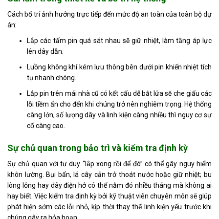
Cách bố trí ảnh hưởng trực tiếp đến mức độ an toàn của toàn bộ dự
án:
Lắp các tấm pin quá sát nhau sẽ giữ nhiệt, làm tăng áp lực
lên dây dẫn.
Luồng không khí kém lưu thông bên dưới pin khiến nhiệt tích
tụ nhanh chóng.
Lắp pin trên mái nhà cũ có kết cấu dễ bắt lửa sẽ che giấu các
lỗi tiềm ẩn cho đến khi chúng trở nên nghiêm trọng. Hệ thống
càng lớn, số lượng dây và linh kiện càng nhiều thì nguy cơ sự
cố càng cao.
Sự chủ quan trong bảo trì và kiểm tra định kỳ
Sự chủ quan với tư duy “lắp xong rồi để đó” có thể gây nguy hiểm
khôn lường. Bụi bẩn, lá cây cản trở thoát nước hoặc giữ nhiệt; bu
lông lỏng hay dây điện hở có thể nằm đó nhiều tháng mà không ai
hay biết. Việc kiểm tra định kỳ bởi kỹ thuật viên chuyên môn sẽ giúp
phát hiện sớm các lỗi nhỏ, kịp thời thay thế linh kiện yếu trước khi
chúng gây ra hỏa hoạn.