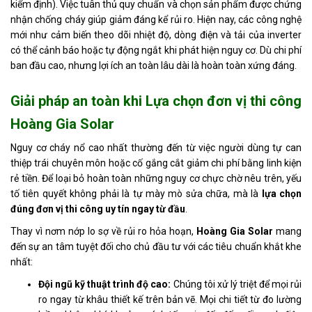
kiểm định). Việc tuân thủ quy chuẩn và chọn sản phẩm được chứng
nhận chống cháy giúp giảm đáng kể rủi ro. Hiện nay, các công nghệ
mới như cảm biến theo dõi nhiệt độ, dòng điện và tải của inverter
có thể cảnh báo hoặc tự động ngắt khi phát hiện nguy cơ. Dù chi phí
ban đầu cao, nhưng lợi ích an toàn lâu dài là hoàn toàn xứng đáng.
Giải pháp an toàn khi Lựa chọn đơn vị thi công
Hoàng Gia Solar
Nguy cơ cháy nổ cao nhất thường đến từ việc người dùng tự can
thiệp trái chuyên môn hoặc cố gắng cắt giảm chi phí bằng linh kiện
rẻ tiền. Để loại bỏ hoàn toàn những nguy cơ chực chờ nêu trên, yếu
tố tiên quyết không phải là tự mày mò sửa chữa, mà là
lựa chọn
đúng đơn vị thi công uy tín ngay từ đầu
.
Thay vì nơm nớp lo sợ về rủi ro hỏa hoạn,
Hoàng Gia Solar
mang
đến sự an tâm tuyệt đối cho chủ đầu tư với các tiêu chuẩn khắt khe
nhất:
Đội ngũ kỹ thuật trình độ cao:
Chúng tôi xử lý triệt để mọi rủi
ro ngay từ khâu thiết kế trên bản vẽ. Mọi chi tiết từ đo lường