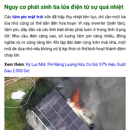
Nguy cơ phát sinh tia lửa điện từ sự quá nhiệt
Tin
tức
Các
tấm pin mặt trời
vốn đã hấp thụ nhiệt liên tục, chỉ cần một tia
lửa nhỏ cũng có thể dẫn đến hỏa hoạn. Vì vậy, inverter (biến tần),
Hỏi
tấm pin, dây dẫn và các linh kiện khác phải luôn ở trong tình trạng
đáp
tốt. Nhu cầu điện càng cao, số lượng tấm pin càng nhiều, đồng
nghĩa rủi ro cũng tăng lên. Khi lắp đặt diện rộng trên mái nhà, một
Tài
mối đe dọa nhỏ nếu không xử lý kịp thời có thể kích hoạt thành đám
liệu
cháy lớn.
Liên
Xem thêm:
Kỷ Lục Mới: Pin Năng Lượng Hữu Cơ Giữ 97% Hiệu Suất
hệ
Sau 2.000 Giờ
Tuyển
dụng