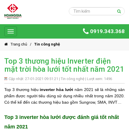
Trang
chủ
Sản
0919.343.368
phẩm
Toggle
navigation
Giải
Trang chủ
Tin công nghệ
pháp
Top 3 thương hiệu Inverter điện
Ứng
mặt trời hòa lưới tốt nhất năm 2021
dụng
Dự
Cập nhật: 27-01-2021 09:51:21 |
Tin công nghệ
| Lượt xem: 1496
án
Top 3 thương hiệu
inverter hòa lưới
năm 2021 sẽ là những sản
phẩm được người tiêu dùng sử dụng nhiều nhất trong năm 2020.
Hoàng
Có thể kể đến các thương hiệu bao gồm Sungrow, SMA, INVT…
Gia
Group
Top 3 inverter hòa lưới được đánh giá tốt nhất
Giới
thiệu
năm 2021