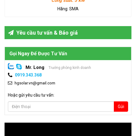
Công suất:
5 kW
Hãng:
SMA
Yêu cầu tư vấn & Báo giá
Gọi Ngay Để Được Tư Vấn
Mr. Long
Trưởng phòng kinh doanh
0919.343.368
hgsolar.vn@gmail.com
Hoặc gửi yêu cầu tư vấn:
Gửi