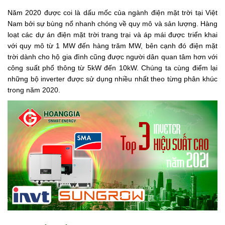
Năm 2020 được coi là dấu mốc của ngành điện mặt trời tại Việt
Tin
Nam bởi sự bùng nổ nhanh chóng về quy mô và sản lượng. Hàng
tức
loạt các dự án điện mặt trời trang trại và áp mái được triển khai
Hỏi
với quy mô từ 1 MW đến hàng trăm MW, bên cạnh đó điện mặt
đáp
trời dành cho hộ gia đình cũng được người dân quan tâm hơn với
công suất phổ thông từ 5kW đến 10kW. Chúng ta cùng điểm lại
Tài
những bộ inverter được sử dụng nhiều nhất theo từng phân khúc
liệu
trong năm 2020.
Liên
hệ
Tuyển
dụng