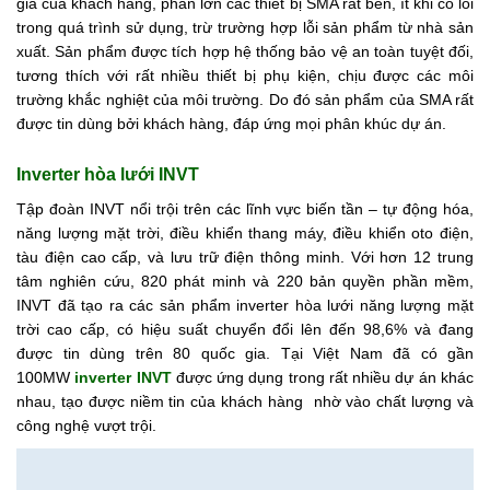
giá của khách hàng, phần lớn các thiết bị SMA rất bền, ít khi có lỗi
trong quá trình sử dụng, trừ trường hợp lỗi sản phẩm từ nhà sản
xuất. Sản phẩm được tích hợp hệ thống bảo vệ an toàn tuyệt đối,
tương thích với rất nhiều thiết bị phụ kiện, chịu được các môi
trường khắc nghiệt của môi trường. Do đó sản phẩm của SMA rất
được tin dùng bởi khách hàng, đáp ứng mọi phân khúc dự án.
Inverter hòa lưới INVT
Tập đoàn INVT nổi trội trên các lĩnh vực biến tần – tự động hóa,
năng lượng mặt trời, điều khiển thang máy, điều khiển oto điện,
tàu điện cao cấp, và lưu trữ điện thông minh. Với hơn 12 trung
tâm nghiên cứu, 820 phát minh và 220 bản quyền phần mềm,
INVT đã tạo ra các sản phẩm inverter hòa lưới năng lượng mặt
trời cao cấp, có hiệu suất chuyển đổi lên đến 98,6% và đang
được tin dùng trên 80 quốc gia. Tại Việt Nam đã có gần
100MW
inverter INVT
được ứng dụng trong rất nhiều dự án khác
nhau, tạo được niềm tin của khách hàng nhờ vào chất lượng và
công nghệ vượt trội.