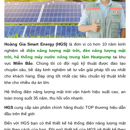
Hoàng Gia Smart Energy (HGS)
là đơn vị có hơn 10 năm kinh
nghiệm về
điện năng lượng mặt trời
,
đèn năng lượng mặt
trời
,
hệ thống máy nước nóng trung tâm Heatpump
tại khu
vực
Miền Bắc
. Chúng tôi có đội ngũ kỹ thuật được đào tạo
chuyên sâu, bề dày kinh nghiệm sẽ tư vấn giải pháp tối ưu nhất
cho khách hàng. Đáp ứng tốt nhất các tiêu chuẩn kỹ thuật khắt
khe cho nhiều dự án lớn.
Hệ thống điện năng lượng mặt trời vận hành hiệu suất cao, an
toàn trong suốt 35 năm, thu hồi vốn nhanh.
HGS
cung cấp sản phẩm chính hãng thuộc TOP thương hiệu dẫn
đầu trên thế giới
Đến với HGS bạn có thể thiết kế hệ thống điện năng lượng mặt
trời theo cách của bạn. Đội ngũ thiết kế của HGS sẽ thiết kế theo