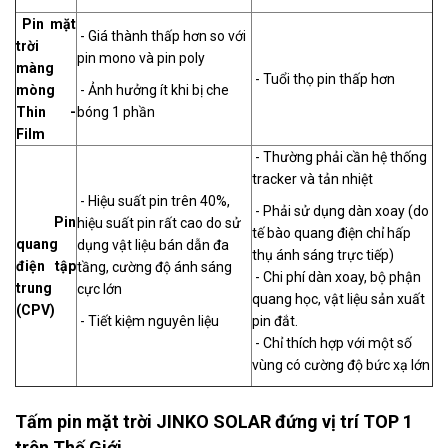
Pin mặt
- Giá thành thấp hơn so với
trời
pin mono và pin poly
màng
- Tuổi thọ pin thấp hơn
mòng
- Ảnh hưởng ít khi bị che
Thin -
bóng 1 phần
Film
- Thường phải cần hệ thống
tracker và tản nhiệt
- Hiệu suất pin trên 40%,
- Phải sử dụng dàn xoay (do
Pin
hiệu suất pin rất cao do sử
tế bào quang điện chỉ hấp
quang
dụng vật liệu bán dẫn đa
thụ ánh sáng trực tiếp)
điện tập
tầng, cường độ ánh sáng
- Chi phí dàn xoay, bộ phận
trung
cực lớn
quang học, vật liệu sản xuất
(CPV)
- Tiết kiệm nguyên liệu
pin đắt.
- Chỉ thích hợp với một số
vùng có cường độ bức xạ lớn
Tấm pin mặt trời JINKO SOLAR đứng vị trí TOP 1
trên Thế Giới