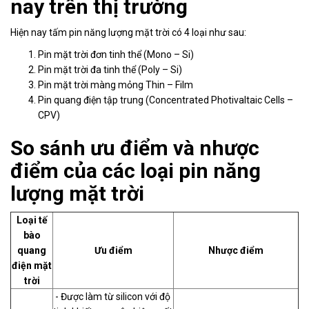
nay trên thị trường
Tin
Hiện nay tấm pin năng lượng mặt trời có 4 loại như sau:
tức
Pin mặt trời đơn tinh thể (Mono – Si)
Hỏi
Pin mặt trời đa tinh thể (Poly – Si)
đáp
Pin mặt trời màng mỏng Thin – Film
Pin quang điện tập trung (Concentrated Photivaltaic Cells –
Tài
CPV)
liệu
So sánh ưu điểm và nhược
Liên
hệ
điểm của các loại pin năng
lượng mặt trời
Tuyển
dụng
Loại tế
bào
quang
Ưu điểm
Nhược điểm
điện mặt
trời
- Được làm từ silicon với độ