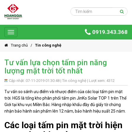
Trang
chủ
Sản
0919.343.368
phẩm
Toggle
navigation
Giải
Trang chủ
Tin công nghệ
pháp
Tư vấn lựa chọn tấm pin năng
Ứng
lượng mặt trời tốt nhất
dụng
Dự
Cập nhật: 07-11-2019 01:30:48 |
Tin công nghệ
| Lượt xem: 4312
án
Tư vấn so sánh ưu điểm và nhược điểm của các loại tấm pin mặt
trời. HGS là tổng kho phân phối tấm pin JinKo Solar TOP 1 trên Thế
Hoàng
Giới tại khu vực Miền Bắc. Hàng nhập khẩu đầy đủ giấy tờ chứng
Gia
Group
nhận bảo hành sản phẩm lên 12 năm, bảo hành hiệu suất 25 năm.
Các loại tấm pin mặt trời hiện
Giới
thiệu