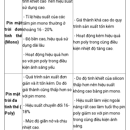
tinh khiết cao nên hiệu suất
sử dụng cao.
- Tỉ lệ hiệu suất của các
- Giá thành khá cao do quy
Pin mặt
tấm pin mono thường ở
trình sản xuất tốn kém
trời đơn
khoảng 16 - 20%.
tinh thể
- Hoạt động kém hiệu quả
- Độ bền cao, hiệu quả sử
(Mono)
hơn poly trong cùng điều
dụng dài lâu
kiện nhiệt độ tăng cao.
- Hoạt động hiệu quả hơn
so với pin poly trong điều
kiện ánh sáng yếu.
- Quá trình sản xuất đơn
- Do độ tinh khiết của silicon
giản và ít tốn kém. Do đó
thấp hơn nên hiệu suất
giá thành cũng thấp hơn so
không cao bằng pin mono.
Pin mặt
với pin mono.
trời đa
- Hiệu suất làm việc ngoài
- Hiệu suất chuyển đổi 16-
tinh thể (
nắng rất cao làm tuổi thọ pin
18%
Poly)
poly giảm so với pin mono
trong cùng điều kiện ánh
- Mức độ giãn nở và chịu
sáng.
nhiệt cao.