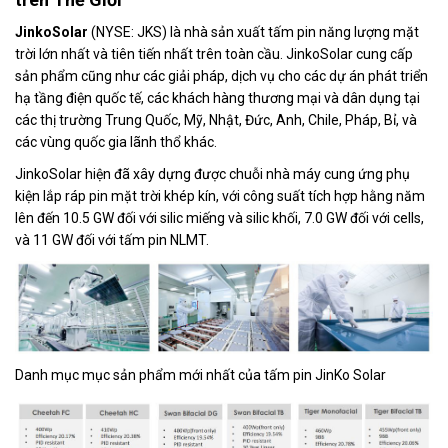
JinkoSolar
(NYSE: JKS) là nhà sản xuất tấm pin năng lượng mặt
trời lớn nhất và tiên tiến nhất trên toàn cầu. JinkoSolar cung cấp
sản phẩm cũng như các giải pháp, dịch vụ cho các dự án phát triển
hạ tầng điện quốc tế, các khách hàng thương mại và dân dụng tại
các thị trường Trung Quốc, Mỹ, Nhật, Đức, Anh, Chile, Pháp, Bỉ, và
các vùng quốc gia lãnh thổ khác.
JinkoSolar hiện đã xây dựng được chuỗi nhà máy cung ứng phụ
kiện lắp ráp pin mặt trời khép kín, với công suất tích hợp hằng năm
lên đến 10.5 GW đối với silic miếng và silic khối, 7.0 GW đối với cells,
và 11 GW đối với tấm pin NLMT.
Danh mục mục sản phẩm mới nhất của tấm pin JinKo Solar