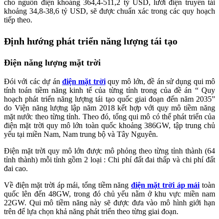
cho nguồn điện khoảng 364,4-511,2 tỷ USD, lưới điện truyền tải
khoảng 34,8-38,6 tỷ USD, sẽ được chuẩn xác trong các quy hoạch
tiếp theo.
Định hướng phát triển năng lượng tái tạo
Điện năng lượng mặt trời
Đói với các dự án
điện mặt trời
quy mô lớn, đề án sử dụng qui mô
tính toán tiềm năng kinh tế của từng tỉnh trong của đề án “ Quy
hoạch phát triển năng lượng tái tạo quốc giai đoạn đến năm 2035”
do Viện năng lượng lập năm 2018 kết hợp với quy mô tiềm năng
mặt nước theo từng tỉnh. Theo đó, tổng qui mô có thể phát triển của
điện mặt trời quy mô lớn toàn quốc khoảng 386GW, tập trung chủ
yếu tại miền Nam, Nam trung bộ và Tây Nguyên.
Điện mặt trời quy mô lớn được mô phỏng theo từng tỉnh thành (64
tỉnh thành) mỗi tỉnh gồm 2 loại : Chi phí đất đai thấp và chi phí đất
đai cao.
Về điện mặt trời áp mái, tổng tiềm năng
điện mặt trời áp mái
toàn
quốc lên đến 48GW, trong đó chủ yếu nằm ở khu vực miền nam
22GW. Qui mô tiềm năng này sẽ được đưa vào mô hình giới hạn
trên để lựa chọn khả năng phát triển theo từng giai đoạn.