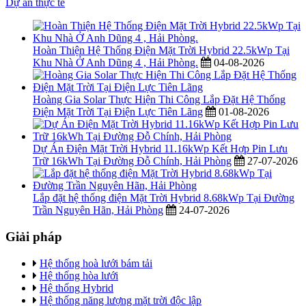
Dự án thực tế
Hoàn Thiện Hệ Thống Điện Mặt Trời Hybrid 22.5kWp Tại
Khu Nhà Ở Anh Dũng 4 , Hải Phòng.
04-08-2026
Hoàng Gia Solar Thực Hiện Thi Công Lắp Đặt Hệ Thống
Điện Mặt Trời Tại Điện Lực Tiên Lãng
01-08-2026
Dự Án Điện Mặt Trời Hybrid 11.16kWp Kết Hợp Pin Lưu
Trữ 16kWh Tại Đường Đỗ Chính, Hải Phòng
27-07-2026
Lắp đặt hệ thống điện Mặt Trời Hybrid 8.68kWp Tại Đường
Trần Nguyên Hãn, Hải Phòng
24-07-2026
Giải pháp
Hệ thống hoà lưới bám tải
Hệ thống hòa lưới
Hệ thống Hybrid
Hệ thống năng lượng mặt trời độc lập