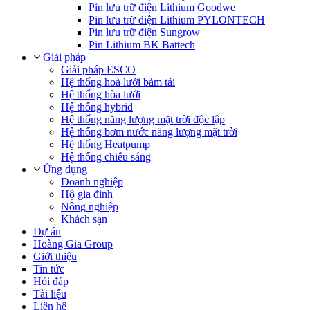
Pin lưu trữ điện Lithium Goodwe
Pin lưu trữ điện Lithium PYLONTECH
Pin lưu trữ điện Sungrow
Pin Lithium BK Battech
Giải pháp
Giải pháp ESCO
Hệ thống hoà lưới bám tải
Hệ thống hòa lưới
Hệ thống hybrid
Hệ thống năng lượng mặt trời độc lập
Hệ thống bơm nước năng lượng mặt trời
Hệ thống Heatpump
Hệ thống chiếu sáng
Ứng dụng
Doanh nghiệp
Hộ gia đình
Nông nghiệp
Khách sạn
Dự án
Hoàng Gia Group
Giới thiệu
Tin tức
Hỏi đáp
Tài liệu
Liên hệ