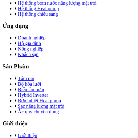
Hệ thống bơm nước năng lượng mặt trời
Hệ thống Heat pump
Hệ thống chiếu sáng
Ứng dụng
Doanh nghiệp
Hộ gia đình
Nông nghiệp
Khách sạn
Sản Phẩm
Tấm pin
Bộ hòa lưới
Biến tần bơm
Hybrid Inverter
Bơm nhiệt Heat pump
Sạc năng lượng mặt trời
Ắc quy chuyên dụng
Giới thiệu
Giới thiệu