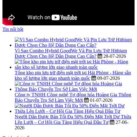
Tin nổi bật
Vì Sao Combo Hybrid GoodWe Và Pin Lưu Trữ Hithium
Được Chọn Cho Hệ Dân Dụng Cao Cấp?
28-07-2026
Tổng kho pin lưu trữ điện mặt trời tại Hải Phòng - Hàng sẵn
kho số lượng lớn giao nhanh toàn quốc
09-07-2026
Công ty TNHH Công nghệ Tự động hóa Hoàng Gia Thông
Báo Chuyển Trụ Sở Làm Việc Mới
01-07-2026
Người Dân Được Bán Tối Đa 50% Điện Mặt Trời Dư Thừa
Lên Lưới – Cơ Hội Gia Tăng Hiệu Quả Đầu Tư
27-06-
2026