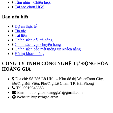
Tầm nhìn - Chiến lược
Tại sao chọn HGS
Bạn nên biết
Dự án thực tế
Tin tức
Tài liệu
Chính sách đổi trả hàng
Chính sách vận chuyển hàng
Chính sách bảo mật thông tin khách hàng
Hỗ trợ khách hàng
CÔNG TY TNHH CÔNG NGHỆ TỰ ĐỘNG HÓA
HOÀNG GIA
Địa chỉ: Số 286 Lô HK1 – Khu đô thị WaterFront City,
Đường Bùi Viện, Phường Lê Chân, TP. Hải Phòng
Tel: 0919343368
Email: tudonghoahoanggia1@gmail.com
Website: https://hgsolar.vn