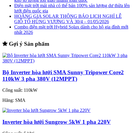
kho số lượng lớn giao nhanh toàn quốc
Điện mặt trời mái nhà có thể bán 100% sản lượng dư thừa lên
lưới điện quốc gia
HOÀNG GIA SOLAR THÔNG BÁO LỊCH NGHỈ LỄ
GIỖ TỔ HÙNG VƯƠNG VÀ 30/4 – 01/05/2026
Combo điện mặt trời Hybrid Solax dành cho hộ gia đình mới
nhất 2026
Gợi ý Sản phẩm
Bộ Inverter hòa lưới SMA Sunny Tripower Core2
110kW 3 pha 380V (12MPPT)
Công suất:
110kW
Hãng:
SMA
Inverter hòa lưới Sungrow 5kW 1 pha 220V