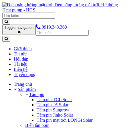
0919.343.368
Toggle navigation
Giới thiệu
Tin tức
Hỏi đáp
Tài liệu
Liên hệ
Tuyển dụng
Trang chủ
Sản phẩm
Tấm pin
Tấm pin TCL Solar
Tấm pin JA Solar
Tấm pin Sungrow
Tấm pin Jinko Solar
Tấm pin mặt trời LONGi Solar
Biến tần bơm