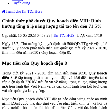
Tuyển dụng
Trang chủ
Tin Tức HGS
Chính thức phê duyệt Quy hoạch điện VIII: Định
hướng tăng tỉ lệ năng lượng tái tạo lên đến 71.5%
Cập nhật: 16-05-2023 04:58:29 |
Tin Tức HGS
| Lượt xem: 1719
Ngày 15/5, Thủ tướng ký quyết định số 500/QĐ-TTg về việc phê
duyệt Quy hoạch phát triển điện lực quốc gia thời kỳ 2021 - 2030,
tầm nhìn đến năm 2050 ( Quy hoạch điện 8).
Mục tiêu của Quy hoạch điện 8
Trong thời kỳ 2021 - 2030, tầm nhìn đến năm 2050,
Quy hoạch
điện 8
sẽ tập trung phát triển nguồn điện và lưới điện truyền tải ở
cấp điện áp từ 220 kV trở lên vụ về năng lượng tái tạo, năng lượng
mới trên lãnh thổ Việt Nam và cả các công trình liên kết lưới điện
với các quốc gia láng giềng.
Mục tiêu Quy hoạch điện VIII đặt ra bảo đảm vững chắc an ninh
năng lượng quốc gia, đáp ứng yêu cầu phát triển kinh tế - xã hội và
công nghiệp hóa, hiện đại hóa đất nước. Cùng với đó, hình thành