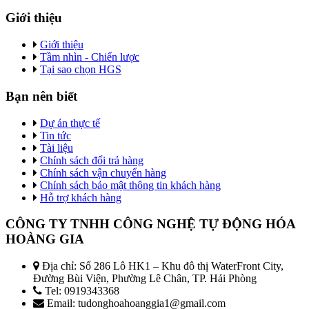
Giới thiệu
Giới thiệu
Tầm nhìn - Chiến lược
Tại sao chọn HGS
Bạn nên biết
Dự án thực tế
Tin tức
Tài liệu
Chính sách đổi trả hàng
Chính sách vận chuyển hàng
Chính sách bảo mật thông tin khách hàng
Hỗ trợ khách hàng
CÔNG TY TNHH CÔNG NGHỆ TỰ ĐỘNG HÓA
HOÀNG GIA
Địa chỉ: Số 286 Lô HK1 – Khu đô thị WaterFront City,
Đường Bùi Viện, Phường Lê Chân, TP. Hải Phòng
Tel: 0919343368
Email: tudonghoahoanggia1@gmail.com