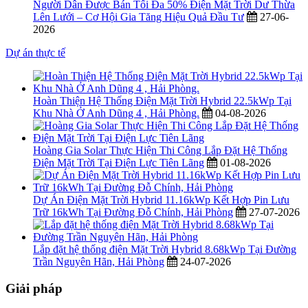
Người Dân Được Bán Tối Đa 50% Điện Mặt Trời Dư Thừa
Lên Lưới – Cơ Hội Gia Tăng Hiệu Quả Đầu Tư
27-06-
2026
Dự án thực tế
Hoàn Thiện Hệ Thống Điện Mặt Trời Hybrid 22.5kWp Tại
Khu Nhà Ở Anh Dũng 4 , Hải Phòng.
04-08-2026
Hoàng Gia Solar Thực Hiện Thi Công Lắp Đặt Hệ Thống
Điện Mặt Trời Tại Điện Lực Tiên Lãng
01-08-2026
Dự Án Điện Mặt Trời Hybrid 11.16kWp Kết Hợp Pin Lưu
Trữ 16kWh Tại Đường Đỗ Chính, Hải Phòng
27-07-2026
Lắp đặt hệ thống điện Mặt Trời Hybrid 8.68kWp Tại Đường
Trần Nguyên Hãn, Hải Phòng
24-07-2026
Giải pháp