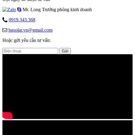
Mr. Long
Trưởng phòng kinh doanh
0919.343.368
hgsolar.vn@gmail.com
Hoặc gửi yêu cầu tư vấn:
Gửi