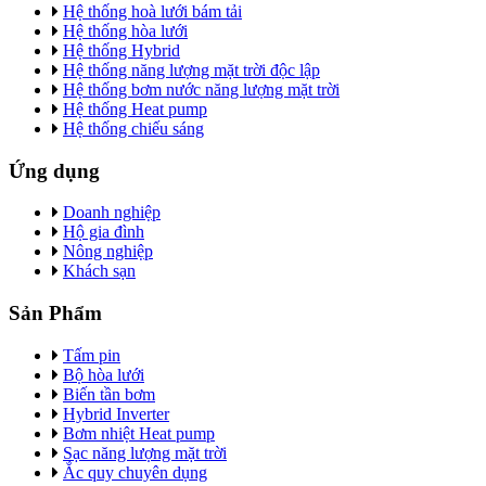
Hệ thống hoà lưới bám tải
Hệ thống hòa lưới
Hệ thống Hybrid
Hệ thống năng lượng mặt trời độc lập
Hệ thống bơm nước năng lượng mặt trời
Hệ thống Heat pump
Hệ thống chiếu sáng
Ứng dụng
Doanh nghiệp
Hộ gia đình
Nông nghiệp
Khách sạn
Sản Phẩm
Tấm pin
Bộ hòa lưới
Biến tần bơm
Hybrid Inverter
Bơm nhiệt Heat pump
Sạc năng lượng mặt trời
Ắc quy chuyên dụng