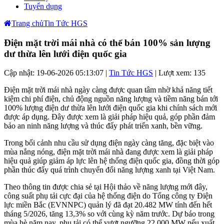
Tuyển dụng
Trang chủ
Tin Tức HGS
Điện mặt trời mái nhà có thể bán 100% sản lượng
dư thừa lên lưới điện quốc gia
Cập nhật: 19-06-2026 05:13:07 |
Tin Tức HGS
| Lượt xem: 135
Điện mặt trời mái nhà ngày càng được quan tâm nhờ khả năng tiết
kiệm chi phí điện, chủ động nguồn năng lượng và tiềm năng bán tới
100% lượng điện dư thừa lên lưới điện quốc gia khi chính sách mới
được áp dụng. Đây được xem là giải pháp hiệu quả, góp phần đảm
bảo an ninh năng lượng và thúc đẩy phát triển xanh, bền vững.
Trong bối cảnh nhu cầu sử dụng điện ngày càng tăng, đặc biệt vào
mùa nắng nóng, điện mặt trời mái nhà đang được xem là giải pháp
hiệu quả giúp giảm áp lực lên hệ thống điện quốc gia, đồng thời góp
phần thúc đẩy quá trình chuyển đổi năng lượng xanh tại Việt Nam.
Theo thông tin được chia sẻ tại Hội thảo về năng lượng mới đây,
công suất phụ tải cực đại của hệ thống điện do Tổng công ty Điện
lực miền Bắc (EVNNPC) quản lý đã đạt 20.482 MW tính đến hết
tháng 5/2026, tăng 13,3% so với cùng kỳ năm trước. Dự báo trong
mùa hè năm nay, phụ tải có thể vượt ngưỡng 22.000 MW nếu xuất