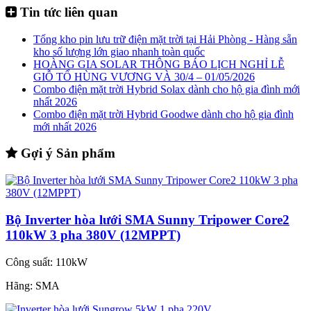
Tin tức liên quan
Tổng kho pin lưu trữ điện mặt trời tại Hải Phòng - Hàng sẵn
kho số lượng lớn giao nhanh toàn quốc
HOÀNG GIA SOLAR THÔNG BÁO LỊCH NGHỈ LỄ
GIỖ TỔ HÙNG VƯƠNG VÀ 30/4 – 01/05/2026
Combo điện mặt trời Hybrid Solax dành cho hộ gia đình mới
nhất 2026
Combo điện mặt trời Hybrid Goodwe dành cho hộ gia đình
mới nhất 2026
Gợi ý Sản phẩm
Bộ Inverter hòa lưới SMA Sunny Tripower Core2
110kW 3 pha 380V (12MPPT)
Công suất:
110kW
Hãng:
SMA