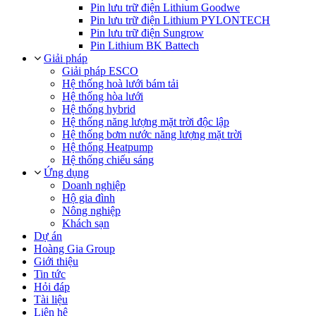
Pin lưu trữ điện Lithium Goodwe
Pin lưu trữ điện Lithium PYLONTECH
Pin lưu trữ điện Sungrow
Pin Lithium BK Battech
Giải pháp
Giải pháp ESCO
Hệ thống hoà lưới bám tải
Hệ thống hòa lưới
Hệ thống hybrid
Hệ thống năng lượng mặt trời độc lập
Hệ thống bơm nước năng lượng mặt trời
Hệ thống Heatpump
Hệ thống chiếu sáng
Ứng dụng
Doanh nghiệp
Hộ gia đình
Nông nghiệp
Khách sạn
Dự án
Hoàng Gia Group
Giới thiệu
Tin tức
Hỏi đáp
Tài liệu
Liên hệ