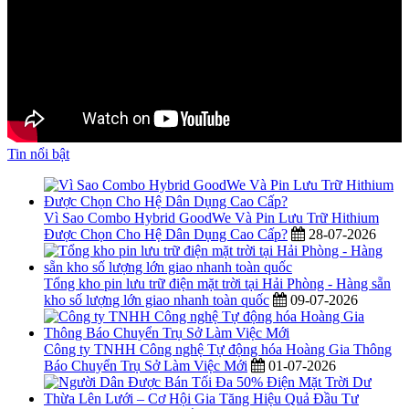
Tin nổi bật
Vì Sao Combo Hybrid GoodWe Và Pin Lưu Trữ Hithium
Được Chọn Cho Hệ Dân Dụng Cao Cấp?
28-07-2026
Tổng kho pin lưu trữ điện mặt trời tại Hải Phòng - Hàng sẵn
kho số lượng lớn giao nhanh toàn quốc
09-07-2026
Công ty TNHH Công nghệ Tự động hóa Hoàng Gia Thông
Báo Chuyển Trụ Sở Làm Việc Mới
01-07-2026