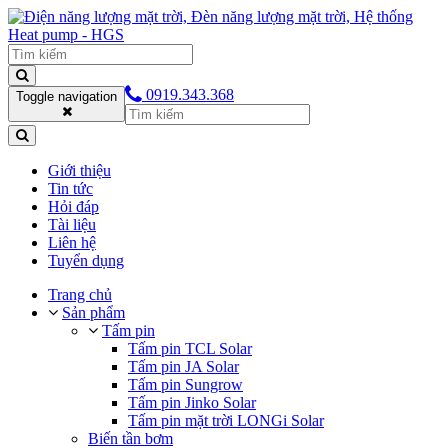
0919.343.368
Toggle navigation
Giới thiệu
Tin tức
Hỏi đáp
Tài liệu
Liên hệ
Tuyển dụng
Trang chủ
Sản phẩm
Tấm pin
Tấm pin TCL Solar
Tấm pin JA Solar
Tấm pin Sungrow
Tấm pin Jinko Solar
Tấm pin mặt trời LONGi Solar
Biến tần bơm