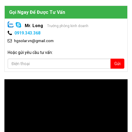
Gọi Ngay Để Được Tư Vấn
Mr. Long
Trưởng phòng kinh doanh
0919.343.368
hgsolar.vn@gmail.com
Hoặc gửi yêu cầu tư vấn:
Gửi