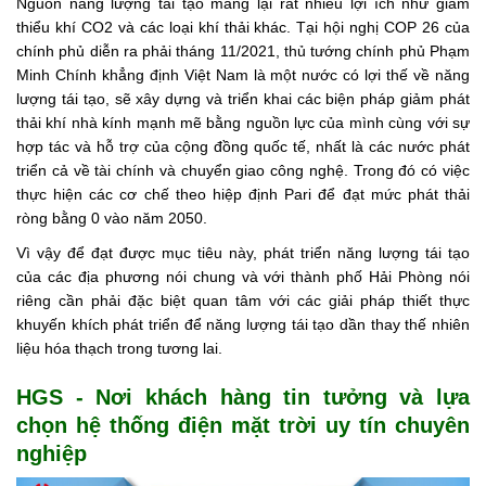
Nguồn năng lượng tái tạo mang lại rất nhiều lợi ích như giảm
thiểu khí CO2 và các loại khí thải khác. Tại hội nghị COP 26 của
chính phủ diễn ra phải tháng 11/2021, thủ tướng chính phủ Phạm
Minh Chính khẳng định Việt Nam là một nước có lợi thế về năng
lượng tái tạo, sẽ xây dựng và triển khai các biện pháp giảm phát
thải khí nhà kính mạnh mẽ bằng nguồn lực của mình cùng với sự
hợp tác và hỗ trợ của cộng đồng quốc tế, nhất là các nước phát
triển cả về tài chính và chuyển giao công nghệ. Trong đó có việc
thực hiện các cơ chế theo hiệp định Pari để đạt mức phát thải
ròng bằng 0 vào năm 2050.
Vì vậy để đạt được mục tiêu này, phát triển năng lượng tái tạo
của các địa phương nói chung và với thành phố Hải Phòng nói
riêng cần phải đặc biệt quan tâm với các giải pháp thiết thực
khuyến khích phát triển để năng lượng tái tạo dần thay thế nhiên
liệu hóa thạch trong tương lai.
HGS - Nơi khách hàng tin tưởng và lựa
chọn hệ thống điện mặt trời uy tín chuyên
nghiệp