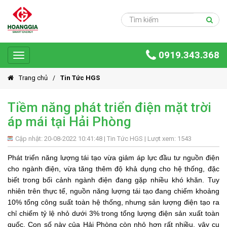
Trang
chủ
Sản
0919.343.368
phẩm
Toggle
navigation
Giải
Trang chủ
Tin Tức HGS
pháp
Tiềm năng phát triển điện mặt trời
Ứng
áp mái tại Hải Phòng
dụng
Dự
Cập nhật: 20-08-2022 10:41:48 |
Tin Tức HGS
| Lượt xem: 1543
án
Phát triển năng lượng tái tạo vừa giảm áp lực đầu tư nguồn điện
cho ngành điện, vừa tăng thêm độ khả dụng cho hệ thống, đặc
Hoàng
biết trong bối cảnh ngành điện đang gặp nhiều khó khăn. Tuy
Gia
Group
nhiên trên thực tế, nguồn năng lượng tái tạo đang chiếm khoảng
10% tổng công suất toàn hệ thống, nhưng sản lượng điện tạo ra
Giới
chỉ chiếm tỷ lệ nhỏ dưới 3% trong tổng lượng điện sản xuất toàn
thiệu
quốc. Con số này của Hải Phòng còn nhỏ hơn rất nhiều, vậy cụ