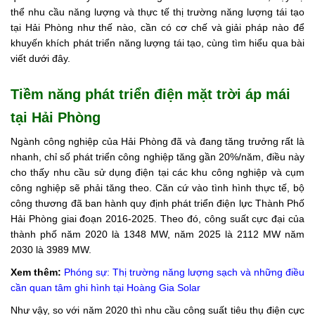
thể nhu cầu năng lượng và thực tế thị trường năng lượng tái tạo
Tin
tại Hải Phòng như thế nào, cần có cơ chế và giải pháp nào để
tức
khuyến khích phát triển năng lượng tái tạo, cùng tìm hiểu qua bài
viết dưới đây.
Hỏi
đáp
Tiềm năng phát triển điện mặt trời áp mái
Tài
tại Hải Phòng
liệu
Ngành công nghiệp của Hải Phòng đã và đang tăng trưởng rất là
Liên
nhanh, chỉ số phát triển công nghiệp tăng gần 20%/năm, điều này
hệ
cho thấy nhu cầu sử dụng điện tại các khu công nghiệp và cụm
công nghiệp sẽ phải tăng theo. Căn cứ vào tình hình thực tế, bộ
Tuyển
công thương đã ban hành quy định phát triển điện lực Thành Phố
dụng
Hải Phòng giai đoạn 2016-2025. Theo đó, công suất cực đại của
thành phố năm 2020 là 1348 MW, năm 2025 là 2112 MW năm
2030 là 3989 MW.
Xem thêm:
Phóng sự: Thị trường năng lượng sạch và những điều
cần quan tâm ghi hình tại Hoàng Gia Solar
Như vậy, so với năm 2020 thì nhu cầu công suất tiêu thụ điện cực