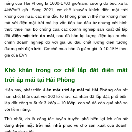
nắng của Hải Phòng là 1600-1700 giờ/năm, cường độ bức xạ là
4kW/
m²
/ giờ. Sang 2021, cơ chế khuyến khích điện mặt trời
không còn nữa, các nhà đầu tư không phải vì thế mà không mặn
mà với điện mặt trời mà họ vẫn tiếp tục đầu tư nhưng với hình
thức thuê mái bỏ chống của các doanh nghiệp sản xuất để lắp
đặt
điện mặt trời áp mái
, sau đó bán lại lượng điện tạo ra cho
chính doanh nghiệp đó với giá ưu đãi, chất lượng điện tương
đương với điện lưới. Cơ chế mua bán là giảm giá từ 10-15% theo
giá của EVN.
Khó khăn trong cơ chế lắp đặt điện mặt
trời áp mái tại Hải Phòng
Hiện nay, phát triển
điện mặt trời áp mái tại Hải Phòng
còn rất
hạn chế, khái quát với 300 tổ chức, cá nhân đã lắp đặt, phổ biến
lắp đặt công suất từ 3 kWp – 10 kWp, con số đó còn quá nhỏ so
với tiềm năng.
Thứ nhất, do là công tác tuyên truyền phổ biến lợi ích của sử
dụng
điện mặt trời mái nhà
phục vụ cho sản xuất của doanh
nghiệp chưa tốt.