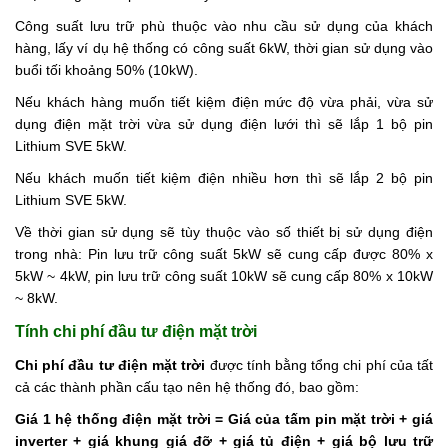
Công suất lưu trữ phù thuộc vào nhu cầu sử dụng của khách
hàng, lấy ví dụ hệ thống có công suất 6kW, thời gian sử dụng vào
buổi tối khoảng 50% (10kW).
Nếu khách hàng muốn tiết kiệm điện mức độ vừa phải, vừa sử
dụng điện mặt trời vừa sử dụng điện lưới thì sẽ lắp 1 bộ pin
Lithium SVE 5kW.
Nếu khách muốn tiết kiệm điện nhiều hơn thì sẽ lắp 2 bộ pin
Lithium SVE 5kW.
Về thời gian sử dụng sẽ tùy thuộc vào số thiết bị sử dụng điện
trong nhà: Pin lưu trữ công suất 5kW sẽ cung cấp được 80% x
5kW ~ 4kW, pin lưu trữ công suất 10kW sẽ cung cấp 80% x 10kW
~ 8kW.
Tính chi phí đầu tư điện mặt trời
Chi phí đầu tư điện mặt trời
được tính bằng tổng chi phí của tất
cả các thành phần cấu tạo nên hệ thống đó, bao gồm:
Giá 1 hệ thống điện mặt trời = Giá của tấm pin mặt trời + giá
inverter + giá khung giá đỡ + giá tủ điện + giá bộ lưu trữ