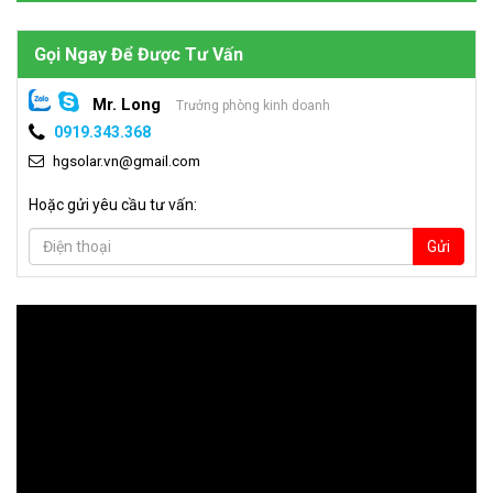
Gọi Ngay Để Được Tư Vấn
Mr. Long
Trưởng phòng kinh doanh
0919.343.368
hgsolar.vn@gmail.com
Hoặc gửi yêu cầu tư vấn:
Gửi