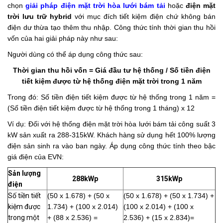
chọn
giải pháp điện mặt trời hòa lưới bám tải
hoặc
điện mặt
trời lưu trữ hybrid
với mục đích tiết kiệm điện chứ không bán
điện dư thừa tạo thêm thu nhập. Công thức tính thời gian thu hồi
vốn của hai giải pháp này như sau:
Người dùng có thể áp dụng công thức sau:
Thời gian thu hồi vốn = Giá đầu tư hệ thống / Số tiền điện
tiết kiệm được từ hệ thống điện mặt trời trong 1 năm
Trong đó:
Số tiền điện tiết kiệm được từ hệ thống trong 1 năm =
(Số tiền điện tiết kiệm được từ hệ thống trong 1 tháng) x 12
Ví dụ: Đối với hệ thống điện mặt trời hòa lưới bám tải công suất 3
kW sản xuất ra 288-315kW. Khách hàng sử dụng hết 100% lượng
điện sản sinh ra vào ban ngày. Áp dụng công thức tính theo bậc
giá điện của EVN:
Sản lượng
288kWp
315kWp
điện
Số tiền tiết
(50 x 1.678) + (50 x
(50 x 1.678) + (50 x 1.734) +
kiệm được
1.734) + (100 x 2.014)
(100 x 2.014) + (100 x
trong một
+ (88 x 2.536) =
2.536) + (15 x 2.834)=