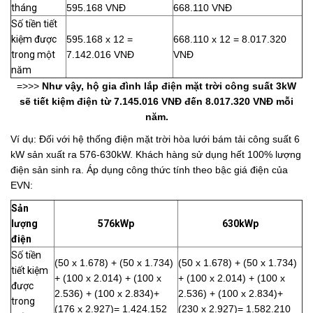
tháng
595.168 VNĐ
668.110 VNĐ
Số tiền tiết
kiệm được
595.168 x 12 =
668.110 x 12 = 8.017.320
trong một
7.142.016 VNĐ
VNĐ
năm
=>>>
Như vậy, hộ gia đình lắp điện mặt trời công suất 3kW
sẽ tiết kiệm điện từ 7.145.016 VNĐ đến 8.017.320 VNĐ mỗi
năm.
Ví dụ: Đối với hệ thống điện mặt trời hòa lưới bám tải công suất 6
kW sản xuất ra 576-630kW. Khách hàng sử dụng hết 100% lượng
điện sản sinh ra. Áp dụng công thức tính theo bậc giá điện của
EVN:
Sản
lượng
576kWp
630kWp
điện
Số tiền
(50 x 1.678) + (50 x 1.734)
(50 x 1.678) + (50 x 1.734)
tiết kiệm
+ (100 x 2.014) + (100 x
+ (100 x 2.014) + (100 x
được
2.536) + (100 x 2.834)+
2.536)
+ (100 x 2.834)
+
trong
(176 x 2.927)= 1.424.152
(230 x 2.927)
= 1.582.210