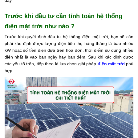
đây.
Tin
Trước khi đầu tư cần tính toán hệ thống
tức
điện mặt trời như nào ?
Hỏi
đáp
Trước khi quyết định đầu tư hệ thống điện mặt trời, bạn sẽ cần
phải xác định được lượng điện tiêu thụ hàng tháng là bao nhiêu
Tài
kW hoặc số tiền điện dựa trên hóa đơn, thời điểm sử dụng nhiều
liệu
điện nhất là vào ban ngày hay ban đêm. Sau khi xác định được
các yếu tố trên, tiếp theo là lựa chọn giải pháp
điện mặt trời
phù
Liên
hợp.
hệ
Tuyển
dụng