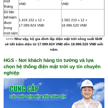
một
VNĐ
VNĐ
tháng
Số tiền
tiết kiệm
1.424.152 x 12 =
1.582.210 x 12 =
được
17.089.824 VNĐ
18.986.520 VNĐ
trong
một năm
=>>>
Như vậy, hộ gia đình lắp điện mặt trời công suất 6kW
sẽ tiết kiệm điện từ 17.089.824 VNĐ đến 18.986.520 VNĐ mỗi
năm.
HGS - Nơi khách hàng tin tưởng và lựa
chọn hệ thống điện mặt trời uy tín chuyên
nghiệp