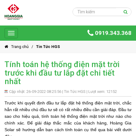
Trang
chủ
Sản
0919.343.368
phẩm
Toggle
navigation
Giải
Trang chủ
Tin Tức HGS
pháp
Tính toán hệ thống điện mặt trời
Ứng
trước khi đầu tư lắp đặt chi tiết
dụng
nhất
Dự
án
Cập nhật: 26-09-2022 08:25:56 |
Tin Tức HGS
| Lượt xem: 12152
Hoàng
Trước khi quyết định đầu tư lắp đặt hệ thống điện mặt trời, chắc
Gia
hẳn rất nhiều chủ đầu tư sẽ có rất nhiều điều cần giải đáp. Đầu tư
Group
sao cho hiệu quả, tính toán hệ thống điện mặt trời như nào cho
chính xác. Để giải đáp thắc mắc của khách hàng, Hoàng Gia
Giới
Solar sẽ hướng dẫn bạn cách tính toán cụ thể qua bài viết dưới
thiệu