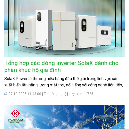
Tổng hợp các dòng inverter SolaX dành cho
phân khúc hộ gia đình
SolaX Power là thương hiệu hàng đầu thế giới trong lĩnh vực sản
xuất biến tần năng lượng mặt trời, nổi tiếng với công nghệ tiên tiến,
độ bền cao và khả năng lưu trữ điện thông minh. Các dòng inverter
07-10-2025 11:43:00 |
Tin công nghệ
| Lượt xem: 1726
của SolaX được thiết kế phù hợp cho cả hộ gia đình, doanh nghiệp
nhỏ và các hệ thống thương mại quy mô lớn, đáp ứng mọi nhu cầu
sử dụng điện mặt trời hiện nay.