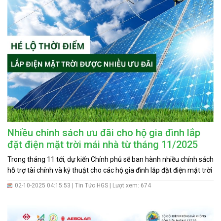
Nhiều chính sách ưu đãi cho hộ gia đình lắp
đặt điện mặt trời mái nhà từ tháng 11/2025
Trong tháng 11 tới, dự kiến Chính phủ sẽ ban hành nhiều chính sách
hỗ trợ tài chính và kỹ thuật cho các hộ gia đình lắp đặt điện mặt trời
mái nhà tự sản xuất, tự tiêu thụ, đặc biệt khi có tích hợp hệ thống
02-10-2025 04:15:53 |
Tin Tức HGS
| Lượt xem: 674
pin lưu trữ. Hoàng Gia Solar đồng hành cùng Trạm quan sát biên
phòng Long Châu đưa vào sử dụng hệ thống điện mặt trời HƯỚNG
DẪN ĐĂNG KÝ PHÁT TRIỂN NGUỒN ĐIỆN MẶT TRỜI MÁI NHÀ