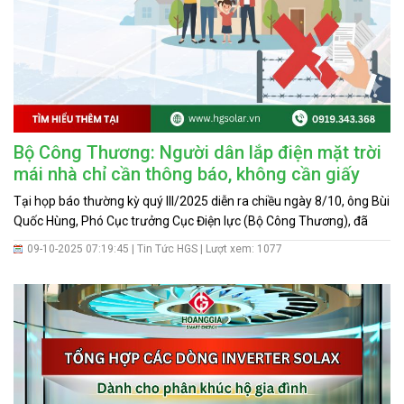
Tin
tức
Hỏi
đáp
Tài
Bộ Công Thương: Người dân lắp điện mặt trời
liệu
mái nhà chỉ cần thông báo, không cần giấy
Liên
phép
Tại họp báo thường kỳ quý III/2025 diễn ra chiều ngày 8/10, ông Bùi
hệ
Quốc Hùng, Phó Cục trưởng Cục Điện lực (Bộ Công Thương), đã
chia sẻ nhiều thông tin quan trọng liên quan đến điện mặt trời mái
Tuyển
09-10-2025 07:19:45 |
Tin Tức HGS
| Lượt xem: 1077
nhà tự sản, tự tiêu và các thủ tục thực hiện trong thời gian tới.
dụng