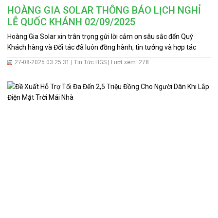
HOÀNG GIA SOLAR THÔNG BÁO LỊCH NGHỈ
LỄ QUỐC KHÁNH 02/09/2025
Hoàng Gia Solar xin trân trọng gửi lời cảm ơn sâu sắc đến Quý
Khách hàng và Đối tác đã luôn đồng hành, tin tưởng và hợp tác
cùng chúng tôi trong suốt thời gian qua. Để Quý Khách hàng, Đối
27-08-2025 03:25:31 |
Tin Tức HGS
| Lượt xem: 278
tác thuận tiện sắp xếp công việc, Hoàng Gia Solar xin thông báo lịch
nghỉ Lễ Quốc Khánh năm 2025 như sau: