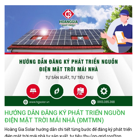
phí. Đây không chỉ là nguồn sáng phục vụ sinh hoạt và công tác, mà
còn là món quà tinh thần lớn lao gửi đến những người lính đang
ngày đêm canh giữ biển trời thiêng liêng của Tổ quốc.
HƯỚNG DẪN ĐĂNG KÝ PHÁT TRIỂN NGUỒN
ĐIỆN MẶT TRỜI MÁI NHÀ (ĐMTMN)
Hoàng Gia Solar hướng dẫn chi tiết từng bước để đăng ký phát triển
điện mặt trời mái nhà tự sản xuất, tự tiêu thụ (on-grid rooftop