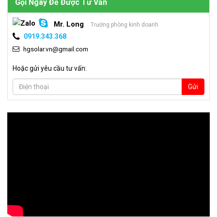
Gọi Ngay Để Được Tư Vấn
Mr. Long
Trưởng phòng kinh doanh
0919.343.368
hgsolar.vn@gmail.com
Hoặc gửi yêu cầu tư vấn:
Gửi