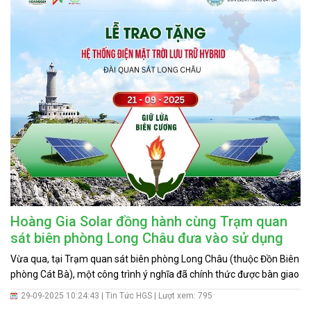
(ĐMTMN) – TỰ SẢN XUẤT, TỰ TIÊU THỤ
Hoàng Gia Solar đồng hành cùng Trạm quan
sát biên phòng Long Châu đưa vào sử dụng
hệ thống điện mặt trời
Vừa qua, tại Trạm quan sát biên phòng Long Châu (thuộc Đồn Biên
phòng Cát Bà), một công trình ý nghĩa đã chính thức được bàn giao
và đưa vào sử dụng – hệ thống điện năng lượng mặt trời hiện đại
29-09-2025 10:24:43 |
Tin Tức HGS
| Lượt xem: 795
do chương trình “Giữ lửa biên cương năm 2025” tài trợ 100% kinh