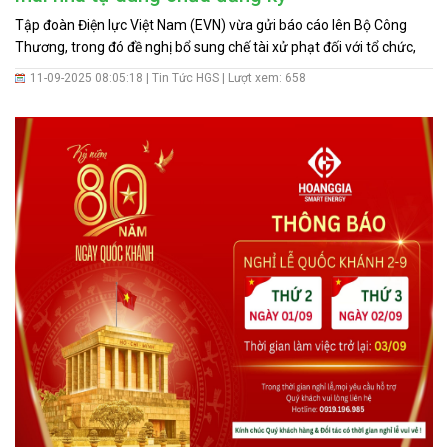
Tập đoàn Điện lực Việt Nam (EVN) vừa gửi báo cáo lên Bộ Công
Thương, trong đó đề nghị bổ sung chế tài xử phạt đối với tổ chức,
cá nhân lắp đặt điện mặt trời mái nhà tự dùng nhưng không thông
11-09-2025 08:05:18 |
Tin Tức HGS
| Lượt xem: 658
báo hoặc đăng ký với cơ quan quản lý.