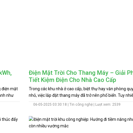
 kWh,
Điện Mặt Trời Cho Thang Máy – Giải P
Tiết Kiệm Điện Cho Nhà Cao Cấp
g điện mặt
Trong các khu nhà ở cao cấp, biệt thự hay văn phòng qu
gành như
nhỏ, việc lắp đặt thang máy đã trở nên phổ biến. Tuy nhi
 là vô
thang máy là một trong những thiết bị tiêu tốn nhiều điệ
06-05-2025 03:30:18 |
Tin công nghệ
| Lượt xem: 2539
ng một cách
đặc biệt khi sử dụng dòng điện 3 pha để đảm bảo vận hà
iúp bạn
định. Trước áp lực chi phí điện ngày càng tăng, nhiều chủ
thực tế.
đã lựa chọn điện mặt trời cho thang máy như một giải ph
kiệm, hiện đại và bền vững.