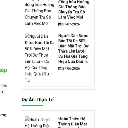
động hóa Hoàng
Gia Thông Báo
Chuyển Trụ Sở
Làm Việc Mới
01-07-2026
Người Dân Được
Bán Tối Đa 50%
Điện Mặt Trời Dư
Thừa Lên Lưới –
Cơ Hội Gia Tăng
Hiệu Quả Đầu Tư
háp
27-06-2026
y mô
ên,
n năng,
Dự Án Thực Tế
nh ổn
 đầu tư
áp tiết
Hoàn Thiện Hệ
Thống Điện Mặt