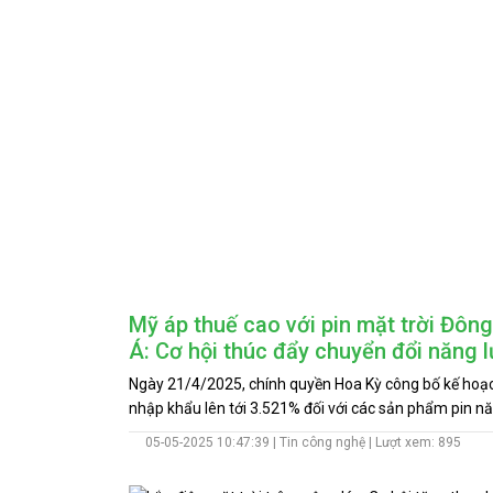
Mỹ áp thuế cao với pin mặt trời Đôn
Á: Cơ hội thúc đẩy chuyển đổi năng 
khu vực
Ngày 21/4/2025, chính quyền Hoa Kỳ công bố kế hoạ
nhập khẩu lên tới 3.521% đối với các sản phẩm pin n
mặt trời có xuất xứ từ Việt Nam, Thái Lan, Malaysia v
05-05-2025 10:47:39 |
Tin công nghệ
| Lượt xem: 895
Campuchia.