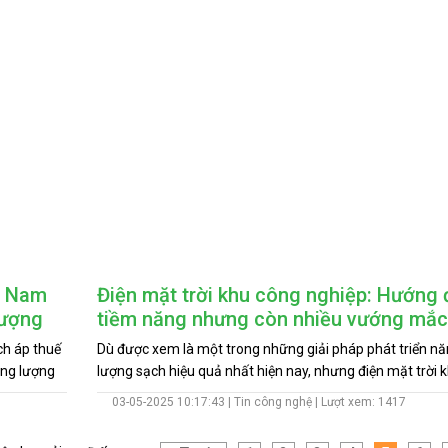
g Nam
Điện mặt trời khu công nghiệp: Hướng 
lượng
tiềm năng nhưng còn nhiều vướng mắc
ch áp thuế
Dù được xem là một trong những giải pháp phát triển n
ăng lượng
lượng sạch hiệu quả nhất hiện nay, nhưng điện mặt trời 
à
công nghiệp vẫn chưa thể phát huy hết tiềm năng do cò
03-05-2025 10:17:43 |
Tin công nghệ
| Lượt xem: 1417
mắc về hành lang pháp lý và gánh nặng chi phí đầu tư b
khiến nhiều doanh nghiệp chưa mạnh dạn triển khai.