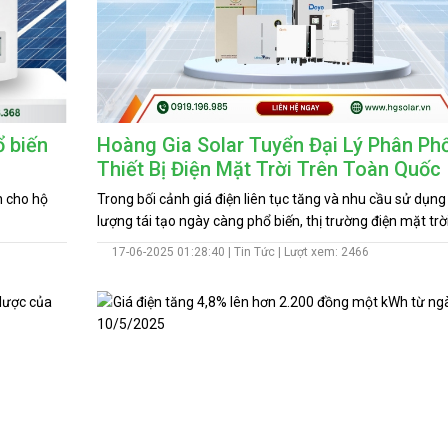
ổ biến
Hoàng Gia Solar Tuyển Đại Lý Phân Phố
Thiết Bị Điện Mặt Trời Trên Toàn Quốc
n cho hộ
Trong bối cảnh giá điện liên tục tăng và nhu cầu sử dụn
lượng tái tạo ngày càng phổ biến, thị trường điện mặt trời
Việt Nam đang mở ra nhiều cơ hội kinh doanh hấp dẫn. V
17-06-2025 01:28:40 |
Tin Tức
| Lượt xem: 2466
hướng phát triển bền vững và mở rộng hệ sinh thái phân
trên toàn quốc, Hoàng Gia Solar chính thức triển khai c
trình tuyển đại lý phân phối các thiết bị điện mặt trời như
pin năng lượng mặt trời, inverter hybrid, pin lithium và gi
lưu trữ điện năng. Hoàng Gia Solar chính thức trở thành đ
chiến lược của BK Battech