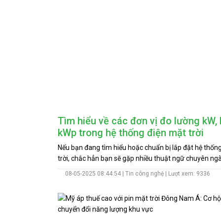
Tìm hiểu về các đơn vị đo lường kW,
kWp trong hệ thống điện mặt trời
Nếu bạn đang tìm hiểu hoặc chuẩn bị lắp đặt hệ thốn
trời, chắc hẳn bạn sẽ gặp nhiều thuật ngữ chuyên n
kW, kWp, kWh. Việc hiểu rõ ý nghĩa của từng đơn vị này
08-05-2025 08:44:54 |
Tin công nghệ
| Lượt xem: 9336
cùng quan trọng để có thể lựa chọn và tối ưu hệ thố
hiệu quả nhất. Bài viết dưới đây, Hoàng Gia Solar sẽ g
phân biệt rõ ràng các khái niệm này và ứng dụng vào 