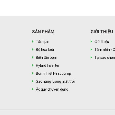
hông ít
SẢN PHẨM
GIỚI THIỆU
Tấm pin
Giới thiệu
Bộ hòa lưới
Tầm nhìn - C
Biến tần bơm
Tại sao chọ
Hybrid Inverter
Bơm nhiệt Heat pump
Sạc năng lượng mặt trời
Ắc quy chuyên dụng