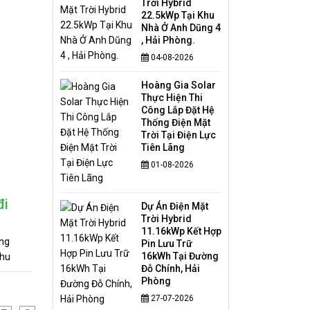
Trời Hybrid
22.5kWp Tại Khu
Nhà Ở Anh Dũng 4
, Hải Phòng.
04-08-2026
Hoàng Gia Solar
Thực Hiện Thi
Công Lắp Đặt Hệ
Thống Điện Mặt
Trời Tại Điện Lực
Tiên Lãng
01-08-2026
đi
Dự Án Điện Mặt
Trời Hybrid
11.16kWp Kết Hợp
ăng
Pin Lưu Trữ
16kWh Tại Đường
khu
Đỗ Chính, Hải
n vướng
Phòng
an đầu,
27-07-2026