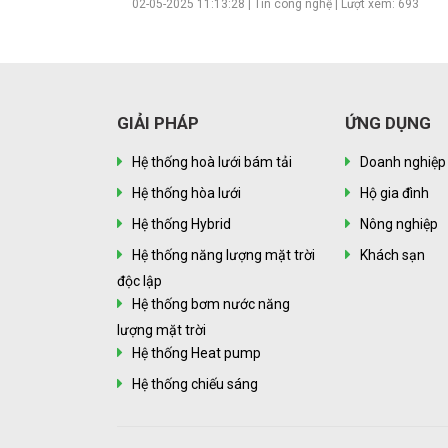
02-05-2025 11:13:28 |
Tin công nghệ
| Lượt xem: 693
hướng mới, mang lại nhiều lợi ích nhưng cũng đặt ra k
thách thức và tranh cãi.
GIẢI PHÁP
ỨNG DỤNG
Hệ thống hoà lưới bám tải
Doanh nghiệp
Hệ thống hòa lưới
Hộ gia đình
Hệ thống Hybrid
Nông nghiệp
Hệ thống năng lượng mặt trời
Khách sạn
độc lập
Hệ thống bơm nước năng
lượng mặt trời
Hệ thống Heat pump
Hệ thống chiếu sáng