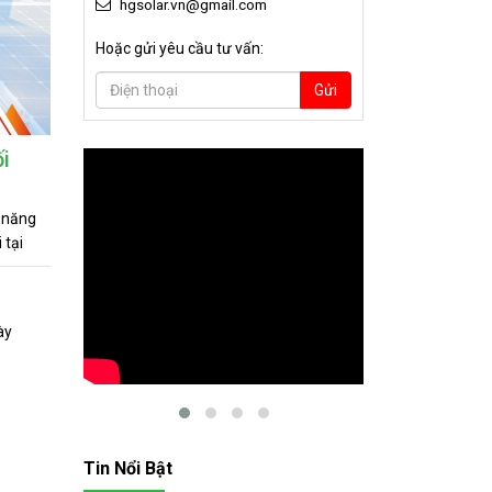
hgsolar.vn@gmail.com
Hoặc gửi yêu cầu tư vấn:
Gửi
i
g năng
 tại
ới định
 phối
hương
: tấm
ải pháp
ối tác
Tin Nổi Bật