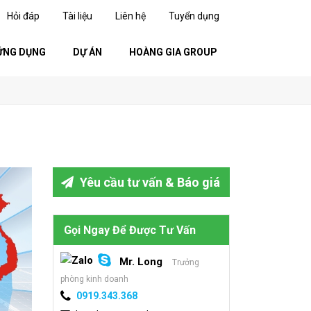
Hỏi đáp
Tài liệu
Liên hệ
Tuyển dụng
ỨNG DỤNG
DỰ ÁN
HOÀNG GIA GROUP
Yêu cầu tư vấn & Báo giá
Gọi Ngay Để Được Tư Vấn
Mr. Long
Trưởng
phòng kinh doanh
0919.343.368