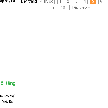
Đến trang
< Trước
1
2
3
4
5
6
9
10
Tiếp theo >
hội tăng
iệu có thể
? Việc lắp
hành một xu