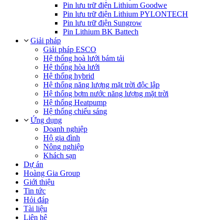
Pin lưu trữ điện Lithium Goodwe
Pin lưu trữ điện Lithium PYLONTECH
Pin lưu trữ điện Sungrow
Pin Lithium BK Battech
Giải pháp
Giải pháp ESCO
Hệ thống hoà lưới bám tải
Hệ thống hòa lưới
Hệ thống hybrid
Hệ thống năng lượng mặt trời độc lập
Hệ thống bơm nước năng lượng mặt trời
Hệ thống Heatpump
Hệ thống chiếu sáng
Ứng dụng
Doanh nghiệp
Hộ gia đình
Nông nghiệp
Khách sạn
Dự án
Hoàng Gia Group
Giới thiệu
Tin tức
Hỏi đáp
Tài liệu
Liên hệ