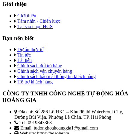
Giới thiệu
Giới thiệu
Tầm nhìn - Chiến lược
Tại sao chọn HGS
Bạn nên biết
Dự án thực tế
Tin tức
Tài liệu
Chính sách đổi trả hàng
Chính sách vận chuyển hàng
Chính sách bảo mật thông tin khách hàng
Hỗ trợ khách hàng
CÔNG TY TNHH CÔNG NGHỆ TỰ ĐỘNG HÓA
HOÀNG GIA
Địa chỉ: Số 286 Lô HK1 – Khu đô thị WaterFront City,
Đường Bùi Viện, Phường Lê Chân, TP. Hải Phòng
Tel: 0919343368
Email: tudonghoahoanggia1@gmail.com
Website: https://hgsolar.vn