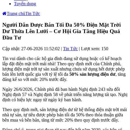
Tuyển dụng
Trang chủ
Tin Tức
Người Dân Được Bán Tối Đa 50% Điện Mặt Trời
Dư Thừa Lên Lưới – Cơ Hội Gia Tăng Hiệu Quả
Đầu Tư
Cập nhật: 27-06-2026 11:52:02 |
Tin Tức
| Lượt xem: 150
Tin vui dành cho các hộ gia đình đang sử dụng hoặc có kế hoạch
lắp đặt điện mặt trời mái nhà! Theo quy định mới của Chính phủ,
lượng điện mặt trời tự sản xuất nhưng chưa sử dụng hết được phép
bán lên lưới quốc gia với tỷ lệ tối đa
50% sản lượng điện dư
, tăng
đáng kể so với mức 20% trước đây.
Ngày 26/6/2026, Chính phủ đã ban hành Nghị định 243 sửa đổi
Nghị định 57 và Nghị định 58 về phát triển năng lượng tái tạo. Nghị
định có hiệu lực ngay từ ngày ký ban hành.
Theo quy định mới, sản lượng điện dư từ hệ thống điện mặt trời mái
nhà tự sản, tự tiêu được phép bán tối đa 50% theo thỏa thuận giữa
bên mua và bên bán, tăng từ mức 20% theo quy định trước đây.
Đáng chú ý, trong giai đoạn từ nay đến hết năm 2030, các bên có