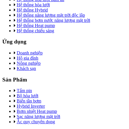
Hệ thống hòa lưới
Hệ thống Hybrid
Hệ thống năng lượng mặt trời độc lập
Hệ thống bơm nước năng lượng mặt trời
Hệ thống Heat pump
Hệ thống chiếu sáng
Ứng dụng
Doanh nghiệp
Hộ gia đình
Nông nghiệp
Khách sạn
Sản Phẩm
Tấm pin
Bộ hòa lưới
Biến tần bơm
Hybrid Inverter
Bơm nhiệt Heat pump
Sạc năng lượng mặt trời
Ắc quy chuyên dụng