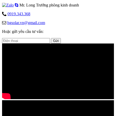
Mr. Long
Trưởng phòng kinh doanh
0919.343.368
hgsolar.vn@gmail.com
Hoặc gửi yêu cầu tư vấn:
Gửi