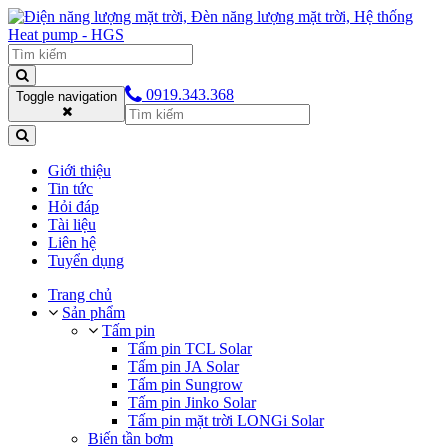
0919.343.368
Toggle navigation
Giới thiệu
Tin tức
Hỏi đáp
Tài liệu
Liên hệ
Tuyển dụng
Trang chủ
Sản phẩm
Tấm pin
Tấm pin TCL Solar
Tấm pin JA Solar
Tấm pin Sungrow
Tấm pin Jinko Solar
Tấm pin mặt trời LONGi Solar
Biến tần bơm