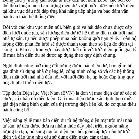
thể thỏa thuận mua bán lượng điện dư vượt mức 50% nếu lưới điện
tại khu vực đấu nối đáp ứng khả năng tiếp nhận và bảo đảm vận
hành an toàn hệ thống điện.
Đối với các khu vực miền núi, biên giới và hải đảo chưa được cấp
điện lưới quốc gia, sản lượng điện dư từ hệ thống điện mặt trời mái
nhà tự sản, tự tiêu được phép mua bán không giới hạn tỷ lệ. Toàn bộ
lượng điện phát lên lưới sẽ được thanh toán theo số liệu đo đếm tại
công tơ. Khi các khu vực này được kết nối với lưới điện quốc gia, tỷ
lệ mua bán điện dư sẽ được áp dụng theo quy định chung.
Nghị định cũng mở rộng đối tượng được bán điện dư, bao gồm hộ
gia đình sử dụng nhà ở riêng lẻ, công trình công sở và các hệ thống
điện mặt trời mái nhà đấu nối với lưới điện hạ áp hoặc đáp ứng quy
hoạch phát triển điện lực.
Tập đoàn Điện lực Việt Nam (EVN) là đơn vị mua điện dư từ các tổ
chức, cá nhân đủ điều kiện. Giá mua điện được xác định theo mức
giá điện năng bình quân của thị trường điện liền kề, do cơ quan điều
hành công bố.
Việc nâng tỷ lệ mua bán điện dư từ hệ thống điện mặt trời mái nhà
tự sản, tự tiêu được đưa ra nhằm thúc đẩy phát triển nguồn năng
lượng tái tạo, bổ sung nguồn điện tại chỗ, giảm áp lực đầu tư lưới
điện và đáp ứng nhu cầu sử dụng điện ngày càng tăng.