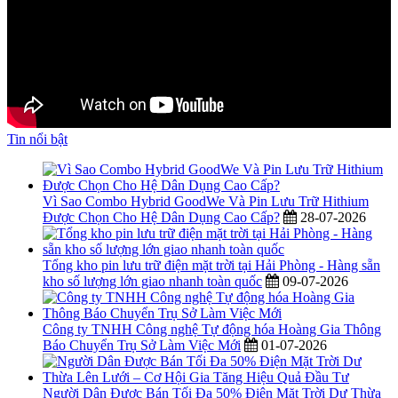
Tin nổi bật
Vì Sao Combo Hybrid GoodWe Và Pin Lưu Trữ Hithium
Được Chọn Cho Hệ Dân Dụng Cao Cấp?
28-07-2026
Tổng kho pin lưu trữ điện mặt trời tại Hải Phòng - Hàng sẵn
kho số lượng lớn giao nhanh toàn quốc
09-07-2026
Công ty TNHH Công nghệ Tự động hóa Hoàng Gia Thông
Báo Chuyển Trụ Sở Làm Việc Mới
01-07-2026
Người Dân Được Bán Tối Đa 50% Điện Mặt Trời Dư Thừa