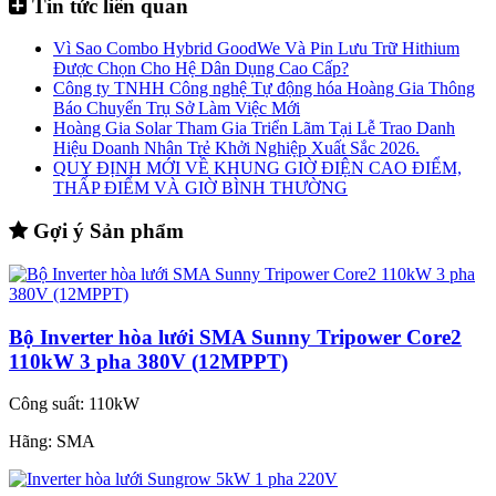
Tin tức liên quan
Vì Sao Combo Hybrid GoodWe Và Pin Lưu Trữ Hithium
Được Chọn Cho Hệ Dân Dụng Cao Cấp?
Công ty TNHH Công nghệ Tự động hóa Hoàng Gia Thông
Báo Chuyển Trụ Sở Làm Việc Mới
Hoàng Gia Solar Tham Gia Triển Lãm Tại Lễ Trao Danh
Hiệu Doanh Nhân Trẻ Khởi Nghiệp Xuất Sắc 2026.
QUY ĐỊNH MỚI VỀ KHUNG GIỜ ĐIỆN CAO ĐIỂM,
THẤP ĐIỂM VÀ GIỜ BÌNH THƯỜNG
Gợi ý Sản phẩm
Bộ Inverter hòa lưới SMA Sunny Tripower Core2
110kW 3 pha 380V (12MPPT)
Công suất:
110kW
Hãng:
SMA