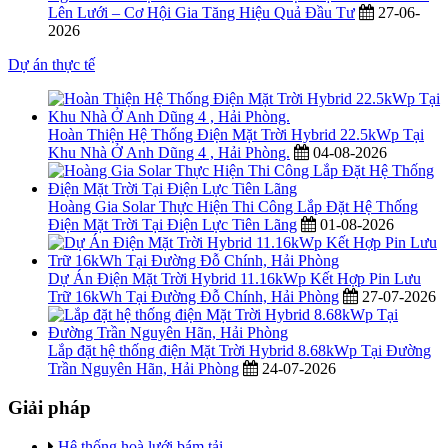
Lên Lưới – Cơ Hội Gia Tăng Hiệu Quả Đầu Tư
27-06-
2026
Dự án thực tế
Hoàn Thiện Hệ Thống Điện Mặt Trời Hybrid 22.5kWp Tại
Khu Nhà Ở Anh Dũng 4 , Hải Phòng.
04-08-2026
Hoàng Gia Solar Thực Hiện Thi Công Lắp Đặt Hệ Thống
Điện Mặt Trời Tại Điện Lực Tiên Lãng
01-08-2026
Dự Án Điện Mặt Trời Hybrid 11.16kWp Kết Hợp Pin Lưu
Trữ 16kWh Tại Đường Đỗ Chính, Hải Phòng
27-07-2026
Lắp đặt hệ thống điện Mặt Trời Hybrid 8.68kWp Tại Đường
Trần Nguyên Hãn, Hải Phòng
24-07-2026
Giải pháp
Hệ thống hoà lưới bám tải