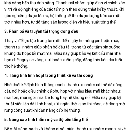
khả năng hấp thụ ánh nắng. Thanh rail nhôm giúp định vị chính xác
vị trí và độ nghiêng của các tấm pin theo đúng thiết kế kỹ thuật. Khi
góc nghiêng được tối ưu, hệ thống sẽ thu được lượng bức xạ mặt
trời nhiều hơn, từ đó tăng sản lượng điện và hiệu suất tổng thể.
3. Phân bổ và truyền tải trọng đồng đều
Thay vì để lực tập trung tại một điểm gây hư hỏng pin hoặc mái,
thanh rail nhôm giúp phân bổ đều tải trọng từ các tấm pin xuống
khung đỡ hoặc bề mặt mái. Điều này giúp bảo vệ kết cấu mái nhà,
hạn chế nguy cơ võng, nứt hoặc xuống cấp, đồng thời kéo dài tuổi
thọ hệ thống.
4. Tăng tính linh hoạt trong thiết kế và thi công
Nhờ thiết kế định hình thông minh, thanh rail nhôm có thể dễ dàng
cắt, nối hoặc điều chỉnh để phù hợp với nhiều kiểu mái khác nhau:
mái tôn, mái ngói, mái bê tông hay hệ khung nổi. Điều này giúp kỹ
thuật viên lắp đặt linh hoạt, rút ngắn thời gian thi công, dễ dàng mở
rộng công suất khi cần nâng cấp hệ thống.
5. Nâng cao tính thẩm mỹ và độ bền tổng thể
Bề mặt sáng, sạch và không gỉ sét giúp thanh rail nhôm mang lại vẻ