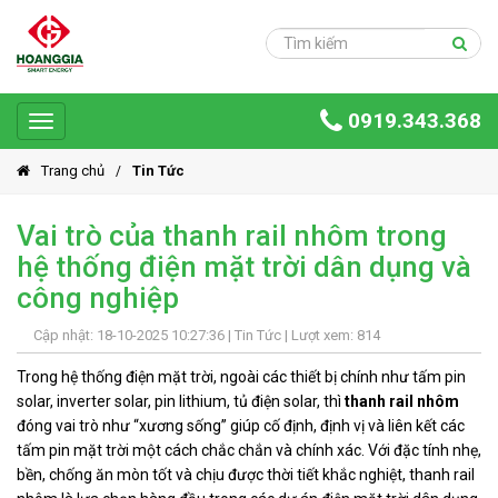
Trang
chủ
Sản
0919.343.368
phẩm
Toggle
navigation
Giải
Trang chủ
Tin Tức
pháp
Vai trò của thanh rail nhôm trong
Ứng
hệ thống điện mặt trời dân dụng và
dụng
công nghiệp
Dự
án
Cập nhật: 18-10-2025 10:27:36 |
Tin Tức
| Lượt xem: 814
Hoàng
Trong hệ thống điện mặt trời, ngoài các thiết bị chính như tấm pin
Gia
solar, inverter solar, pin lithium, tủ điện solar, thì
thanh rail nhôm
Group
đóng vai trò như “xương sống” giúp cố định, định vị và liên kết các
tấm pin mặt trời một cách chắc chắn và chính xác. Với đặc tính nhẹ,
Giới
bền, chống ăn mòn tốt và chịu được thời tiết khắc nghiệt, thanh rail
thiệu