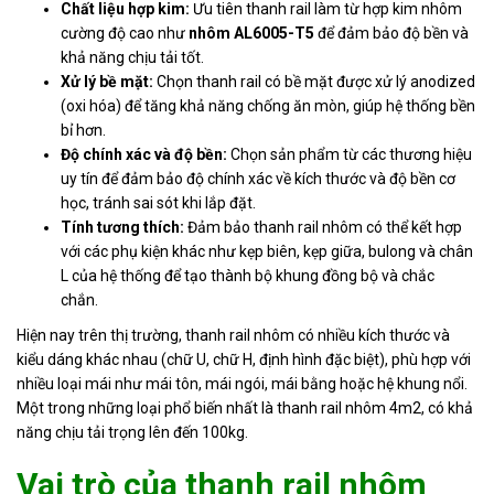
Chất liệu hợp kim:
Ưu tiên thanh rail làm từ hợp kim nhôm
cường độ cao như
nhôm AL6005-T5
để đảm bảo độ bền và
khả năng chịu tải tốt.
Xử lý bề mặt:
Chọn thanh rail có bề mặt được xử lý anodized
(oxi hóa) để tăng khả năng chống ăn mòn, giúp hệ thống bền
bỉ hơn.
Độ chính xác và độ bền:
Chọn sản phẩm từ các thương hiệu
uy tín để đảm bảo độ chính xác về kích thước và độ bền cơ
học, tránh sai sót khi lắp đặt.
Tính tương thích:
Đảm bảo thanh rail nhôm có thể kết hợp
với các phụ kiện khác như kẹp biên, kẹp giữa, bulong và chân
L của hệ thống để tạo thành bộ khung đồng bộ và chắc
chắn.
Hiện nay trên thị trường, thanh rail nhôm có nhiều kích thước và
kiểu dáng khác nhau (chữ U, chữ H, định hình đặc biệt), phù hợp với
nhiều loại mái như mái tôn, mái ngói, mái bằng hoặc hệ khung nổi.
Một trong những loại phổ biến nhất là thanh rail nhôm 4m2, có khả
năng chịu tải trọng lên đến 100kg.
Vai trò của thanh rail nhôm