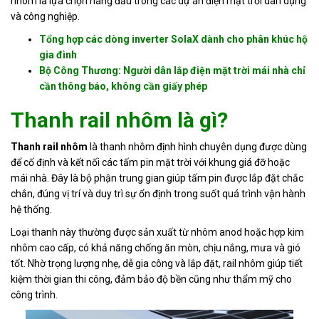
nhôm là lựa chọn hàng đầu trong các dự án điện mặt trời dân dụng
và công nghiệp.
Tin
tức
Tổng hợp các dòng inverter SolaX dành cho phân khúc hộ
gia đình
Hỏi
Bộ Công Thương: Người dân lắp điện mặt trời mái nhà chỉ
đáp
cần thông báo, không cần giấy phép
Tài
Thanh rail nhôm là gì?
liệu
Thanh rail nhôm
là thanh nhôm định hình chuyên dụng được dùng
Liên
để cố định và kết nối các tấm pin mặt trời với khung giá đỡ hoặc
hệ
mái nhà. Đây là bộ phận trung gian giúp tấm pin được lắp đặt chắc
chắn, đúng vị trí và duy trì sự ổn định trong suốt quá trình vận hành
Tuyển
dụng
hệ thống.
Loại thanh này thường được sản xuất từ nhôm anod hoặc hợp kim
nhôm cao cấp, có khả năng chống ăn mòn, chịu nắng, mưa và gió
tốt. Nhờ trọng lượng nhẹ, dễ gia công và lắp đặt, rail nhôm giúp tiết
kiệm thời gian thi công, đảm bảo độ bền cũng như thẩm mỹ cho
công trình.