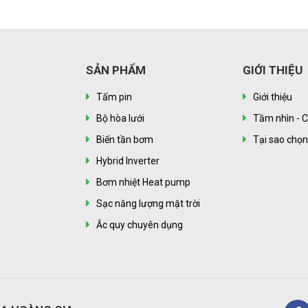
SẢN PHẨM
GIỚI THIỆU
Tấm pin
Giới thiệu
Bộ hòa lưới
Tầm nhìn - C
Biến tần bơm
Tại sao chọ
Hybrid Inverter
Bơm nhiệt Heat pump
Sạc năng lượng mặt trời
Ắc quy chuyên dụng