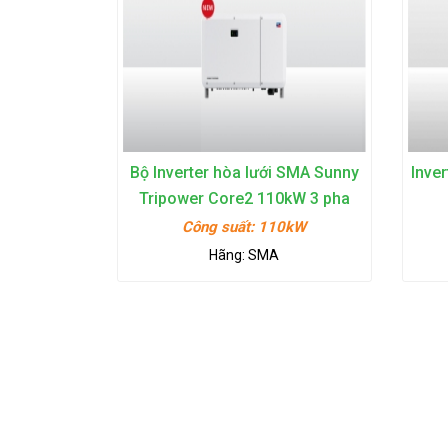
Bộ Inverter hòa lưới SMA Sunny
Inve
Tripower Core2 110kW 3 pha
380V (12MPPT)
Công suất:
110kW
Hãng:
SMA