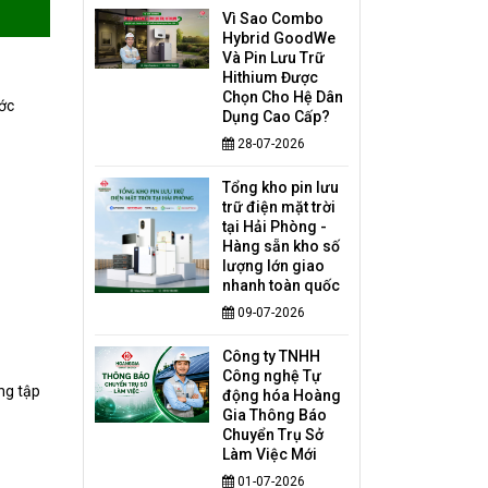
Vì Sao Combo
Hybrid GoodWe
Và Pin Lưu Trữ
Hithium Được
Chọn Cho Hệ Dân
ước
Dụng Cao Cấp?
28-07-2026
Tổng kho pin lưu
trữ điện mặt trời
tại Hải Phòng -
Hàng sẵn kho số
lượng lớn giao
nhanh toàn quốc
09-07-2026
Công ty TNHH
Công nghệ Tự
ng tập
động hóa Hoàng
Gia Thông Báo
Chuyển Trụ Sở
Làm Việc Mới
01-07-2026