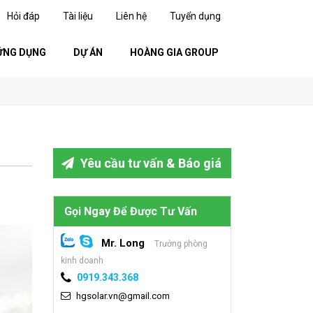
Hỏi đáp
Tài liệu
Liên hệ
Tuyển dụng
ỨNG DỤNG
DỰ ÁN
HOÀNG GIA GROUP
Yêu cầu tư vấn & Báo giá
Gọi Ngay Để Được Tư Vấn
Mr. Long
Trưởng phòng
kinh doanh
0919.343.368
hgsolar.vn@gmail.com