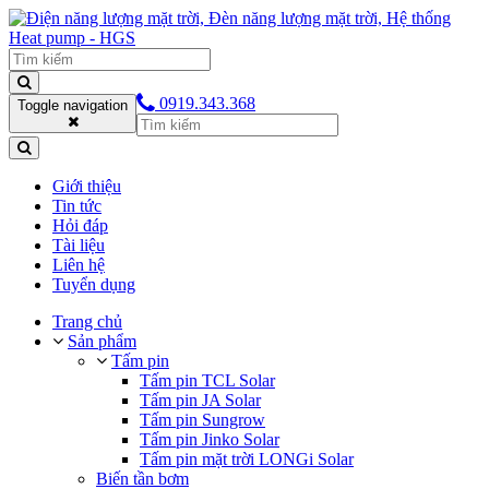
0919.343.368
Toggle navigation
Giới thiệu
Tin tức
Hỏi đáp
Tài liệu
Liên hệ
Tuyển dụng
Trang chủ
Sản phẩm
Tấm pin
Tấm pin TCL Solar
Tấm pin JA Solar
Tấm pin Sungrow
Tấm pin Jinko Solar
Tấm pin mặt trời LONGi Solar
Biến tần bơm