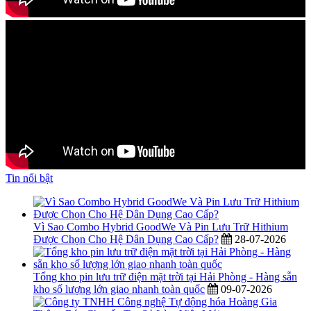
Tin nổi bật
Vì Sao Combo Hybrid GoodWe Và Pin Lưu Trữ Hithium
Được Chọn Cho Hệ Dân Dụng Cao Cấp?
28-07-2026
Tổng kho pin lưu trữ điện mặt trời tại Hải Phòng - Hàng sẵn
kho số lượng lớn giao nhanh toàn quốc
09-07-2026