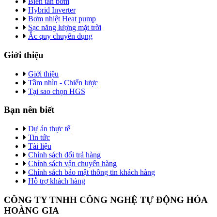
Biến tần bơm
Hybrid Inverter
Bơm nhiệt Heat pump
Sạc năng lượng mặt trời
Ắc quy chuyên dụng
Giới thiệu
Giới thiệu
Tầm nhìn - Chiến lược
Tại sao chọn HGS
Bạn nên biết
Dự án thực tế
Tin tức
Tài liệu
Chính sách đổi trả hàng
Chính sách vận chuyển hàng
Chính sách bảo mật thông tin khách hàng
Hỗ trợ khách hàng
CÔNG TY TNHH CÔNG NGHỆ TỰ ĐỘNG HÓA
HOÀNG GIA