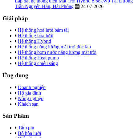
Lắp đặt hệ thống điện Mặt Trời Hybrid 8.68kWp Tại Đường
Trần Nguyên Hãn, Hải Phòng
24-07-2026
Giải pháp
Hệ thống hoà lưới bám tải
Hệ thống hòa lưới
Hệ thống Hybrid
Hệ thống năng lượng mặt trời độc lập
Hệ thống bơm nước năng lượng mặt trời
Hệ thống Heat pump
Hệ thống chiếu sáng
Ứng dụng
Doanh nghiệp
Hộ gia đình
Nông nghiệp
Khách sạn
Sản Phẩm
Tấm pin
Bộ hòa lưới