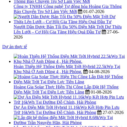
Công ty TNHH Công nghệ Tự động hóa Hoàng Gia Thông
Báo Chuyển Trụ Sở Làm Việc Mới
01-07-2026
Người Dân Được Bán Tối Đa 50% Điện Mặt Trời Dư Thừa
Lên Lưới – Cơ Hội Gia Tăng Hiệu Quả Đầu Tư
27-06-
2026
Dự án thực tế
Hoàn Thiện Hệ Thống Điện Mặt Trời Hybrid 22.5kWp Tại
Khu Nhà Ở Anh Dũng 4 , Hải Phòng.
04-08-2026
Hoàng Gia Solar Thực Hiện Thi Công Lắp Đặt Hệ Thống
Điện Mặt Trời Tại Điện Lực Tiên Lãng
01-08-2026
Dự Án Điện Mặt Trời Hybrid 11.16kWp Kết Hợp Pin Lưu
Trữ 16kWh Tại Đường Đỗ Chính, Hải Phòng
27-07-2026