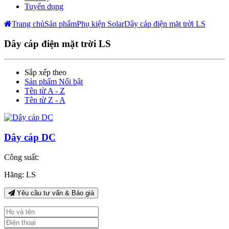
Tuyển dụng
Trang chủ
Sản phẩm
Phụ kiện Solar
Dây cáp điện mặt trời LS
Dây cáp điện mặt trời LS
Sắp xếp theo
Sản phẩm Nổi bật
Tên từ A - Z
Tên từ Z - A
Dây cáp DC
Công suất:
Hãng:
LS
Yêu cầu tư vấn & Báo giá