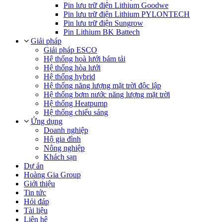
Pin lưu trữ điện Lithium Goodwe
Pin lưu trữ điện Lithium PYLONTECH
Pin lưu trữ điện Sungrow
Pin Lithium BK Battech
Giải pháp
Giải pháp ESCO
Hệ thống hoà lưới bám tải
Hệ thống hòa lưới
Hệ thống hybrid
Hệ thống năng lượng mặt trời độc lập
Hệ thống bơm nước năng lượng mặt trời
Hệ thống Heatpump
Hệ thống chiếu sáng
Ứng dụng
Doanh nghiệp
Hộ gia đình
Nông nghiệp
Khách sạn
Dự án
Hoàng Gia Group
Giới thiệu
Tin tức
Hỏi đáp
Tài liệu
Liên hệ