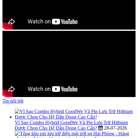
Tin nổi bật
Vì Sao Combo Hybrid GoodWe Và Pin Lưu Trữ Hithium
Được Chọn Cho Hệ Dân Dụng Cao Cấp?
28-07-2026