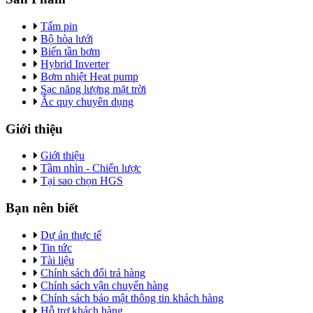
Tấm pin
Bộ hòa lưới
Biến tần bơm
Hybrid Inverter
Bơm nhiệt Heat pump
Sạc năng lượng mặt trời
Ắc quy chuyên dụng
Giới thiệu
Giới thiệu
Tầm nhìn - Chiến lược
Tại sao chọn HGS
Bạn nên biết
Dự án thực tế
Tin tức
Tài liệu
Chính sách đổi trả hàng
Chính sách vận chuyển hàng
Chính sách bảo mật thông tin khách hàng
Hỗ trợ khách hàng