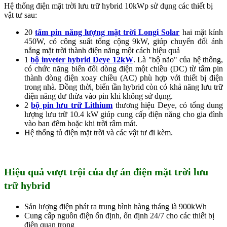
Hệ thống điện mặt trời lưu trữ hybrid 10kWp sử dụng các thiết bị
vật tư sau:
20
tấm pin năng lượng mặt trời Longi Solar
hai mặt kính
450W, có công suất tổng cộng 9kW, giúp chuyển đổi ánh
nắng mặt trời thành điện năng một cách hiệu quả
1
bộ inveter hybrid Deye 12kW
. Là "bộ não" của hệ thống,
có chức năng biến đổi dòng điện một chiều (DC) từ tấm pin
thành dòng điện xoay chiều (AC) phù hợp với thiết bị điện
trong nhà. Đồng thời, biến tần hybrid còn có khả năng lưu trữ
điện năng dư thừa vào pin khi không sử dụng.
2
bộ pin lưu trữ Lithium
thương hiệu Deye, có tổng dung
lượng lưu trữ 10.4 kW giúp cung cấp điện năng cho gia đình
vào ban đêm hoặc khi trời râm mát.
Hệ thống tủ điện mặt trời và các vật tư đi kèm.
Hiệu quả vượt trội của dự án điện mặt trời lưu
trữ hybrid
Sản lượng điện phát ra trung bình hàng tháng là 900kWh
Cung cấp nguồn điện ổn định, ổn định 24/7 cho các thiết bị
điện quan trọng