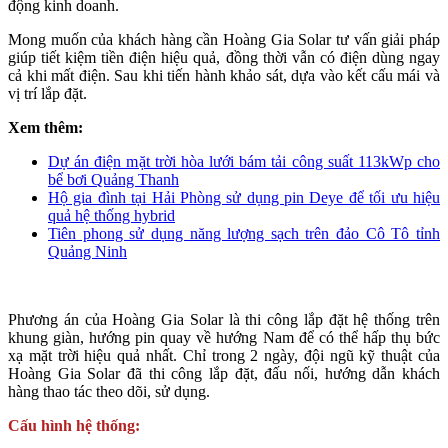
động kinh doanh.
Mong muốn của khách hàng cần Hoàng Gia Solar tư vấn giải pháp
giúp tiết kiệm tiền điện hiệu quả, đồng thời vẫn có điện dùng ngay
cả khi mất điện. Sau khi tiến hành khảo sát, dựa vào kết cấu mái và
vị trí lắp đặt.
Xem thêm:
Dự án điện mặt trời hòa lưới bám tải công suất 113kWp cho
bể bơi Quảng Thanh
Hộ gia đình tại Hải Phòng sử dụng pin Deye để tối ưu hiệu
quả hệ thống hybrid
Tiên phong sử dụng năng lượng sạch trên đảo Cô Tô tỉnh
Quảng Ninh
Phương án của Hoàng Gia Solar là thi công lắp đặt hệ thống trên
khung giàn, hướng pin quay về hướng Nam để có thể hấp thụ bức
xạ mặt trời hiệu quả nhất. Chỉ trong 2 ngày, đội ngũ kỹ thuật của
Hoàng Gia Solar đã thi công lắp đặt, đấu nối, hướng dẫn khách
hàng thao tác theo dõi, sử dụng.
Cấu hình hệ thống: