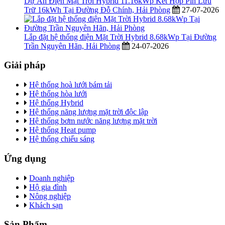
Dự Án Điện Mặt Trời Hybrid 11.16kWp Kết Hợp Pin Lưu
Trữ 16kWh Tại Đường Đỗ Chính, Hải Phòng
27-07-2026
Lắp đặt hệ thống điện Mặt Trời Hybrid 8.68kWp Tại Đường
Trần Nguyên Hãn, Hải Phòng
24-07-2026
Giải pháp
Hệ thống hoà lưới bám tải
Hệ thống hòa lưới
Hệ thống Hybrid
Hệ thống năng lượng mặt trời độc lập
Hệ thống bơm nước năng lượng mặt trời
Hệ thống Heat pump
Hệ thống chiếu sáng
Ứng dụng
Doanh nghiệp
Hộ gia đình
Nông nghiệp
Khách sạn
Sản Phẩm