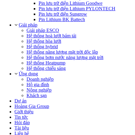
Pin lưu trữ điện Lithium Goodwe
Pin lưu trữ điện Lithium PYLONTECH
Pin lưu trữ điện Sungrow
Pin Lithium BK Battech
Giải pháp
Giải pháp ESCO
Hệ thống hoà lưới bám tải
Hệ thống hòa lưới
Hệ thống hybrid
Hệ thống năng lượng mặt trời độc lập
Hệ thống bơm nước năng lượng mặt trời
Hệ thống Heatpump
Hệ thống chiếu sáng
Ứng dụng
Doanh nghiệp
Hộ gia đình
Nông nghiệp
Khách sạn
Dự án
Hoàng Gia Group
Giới thiệu
Tin tức
Hỏi đáp
Tài liệu
Liên hệ