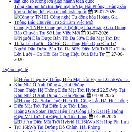
Tổng kho pin lưu trữ điện mặt trời tại Hải Phòng - Hàng sẵn
kho số lượng lớn giao nhanh toàn quốc
09-07-2026
Công ty TNHH Công nghệ Tự động hóa Hoàng Gia Thông
Báo Chuyển Trụ Sở Làm Việc Mới
01-07-2026
Người Dân Được Bán Tối Đa 50% Điện Mặt Trời Dư Thừa
Lên Lưới – Cơ Hội Gia Tăng Hiệu Quả Đầu Tư
27-06-
2026
Dự án thực tế
Hoàn Thiện Hệ Thống Điện Mặt Trời Hybrid 22.5kWp Tại
Khu Nhà Ở Anh Dũng 4 , Hải Phòng.
04-08-2026
Hoàng Gia Solar Thực Hiện Thi Công Lắp Đặt Hệ Thống
Điện Mặt Trời Tại Điện Lực Tiên Lãng
01-08-2026