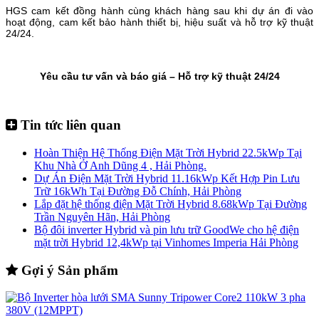
HGS cam kết đồng hành cùng khách hàng sau khi dự án đi vào
hoạt động, cam kết bảo hành thiết bị, hiệu suất và hỗ trợ kỹ thuật
24/24.
Yêu cầu tư vấn và báo giá – Hỗ trợ kỹ thuật 24/24
Tin tức liên quan
Hoàn Thiện Hệ Thống Điện Mặt Trời Hybrid 22.5kWp Tại
Khu Nhà Ở Anh Dũng 4 , Hải Phòng.
Dự Án Điện Mặt Trời Hybrid 11.16kWp Kết Hợp Pin Lưu
Trữ 16kWh Tại Đường Đỗ Chính, Hải Phòng
Lắp đặt hệ thống điện Mặt Trời Hybrid 8.68kWp Tại Đường
Trần Nguyên Hãn, Hải Phòng
Bộ đôi inverter Hybrid và pin lưu trữ GoodWe cho hệ điện
mặt trời Hybrid 12,4kWp tại Vinhomes Imperia Hải Phòng
Gợi ý Sản phẩm