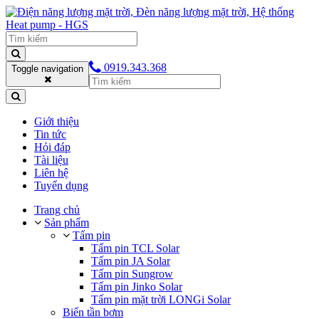
0919.343.368
Toggle navigation
Giới thiệu
Tin tức
Hỏi đáp
Tài liệu
Liên hệ
Tuyển dụng
Trang chủ
Sản phẩm
Tấm pin
Tấm pin TCL Solar
Tấm pin JA Solar
Tấm pin Sungrow
Tấm pin Jinko Solar
Tấm pin mặt trời LONGi Solar
Biến tần bơm