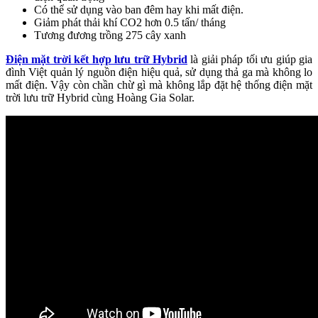
Có thể sử dụng vào ban đêm hay khi mất điện.
Giảm phát thải khí CO2 hơn 0.5 tấn/ tháng
Tương đương trồng 275 cây xanh
Điện mặt trời kết hợp lưu trữ Hybrid
là giải pháp tối ưu giúp gia
đình Việt quản lý nguồn điện hiệu quả, sử dụng thả ga mà không lo
mất điện. Vậy còn chần chừ gì mà không lắp đặt hệ thống điện mặt
trời lưu trữ Hybrid cùng Hoàng Gia Solar.