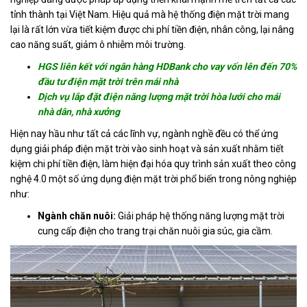
tỉnh thành tại Việt Nam. Hiệu quả mà hệ thống điện mặt trời mang
Tin
lại là rất lớn vừa tiết kiệm được chi phí tiền điện, nhân công, lại nâng
tức
cao năng suất, giảm ô nhiễm môi trường.
Hỏi
HGS liên kết với ngân hàng HDBank cho vay vốn lên đến 70%
đáp
đầu tư điện mặt trời trên mái nhà
Dịch vụ lắp đặt điện năng lượng mặt trời hòa lưới cho mái
Tài
nhà dân, nhà xưởng
liệu
Hiện nay hầu như tất cả các lĩnh vự, ngành nghề đều có thể ứng
Liên
dụng giải pháp điện mặt trời vào sinh hoạt và sản xuất nhằm tiết
hệ
kiệm chi phí tiền điện, làm hiện đại hóa quy trình sản xuất theo công
nghệ 4.0 một số ứng dụng điện mặt trời phổ biến trong nông nghiệp
Tuyển
như:
dụng
Ngành chăn nuôi:
Giải pháp hệ thống năng lượng mặt trời
cung cấp điện cho trang trại chăn nuôi gia súc, gia cầm.