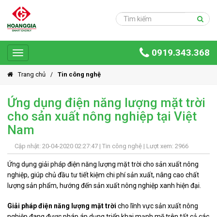
Trang
chủ
Sản
0919.343.368
phẩm
Toggle
navigation
Giải
Trang chủ
Tin công nghệ
pháp
Ứng dụng điện năng lượng mặt trời
Ứng
cho sản xuất nông nghiệp tại Việt
dụng
Nam
Dự
án
Cập nhật: 20-04-2020 02:27:47 |
Tin công nghệ
| Lượt xem: 2966
Hoàng
Ứng dụng giải pháp điện năng lượng mặt trời cho sản xuất nông
Gia
nghiệp, giúp chủ đầu tư tiết kiệm chi phí sản xuất, nâng cao chất
Group
lượng sản phẩm, hướng đến sản xuất nông nghiệp xanh hiện đại.
Giới
Giải pháp điện năng lượng mặt trời
cho lĩnh vực sản xuất nông
thiệu
nghiệp đang được pháp áp dụng triển khai mạnh mẽ trên tất cả các