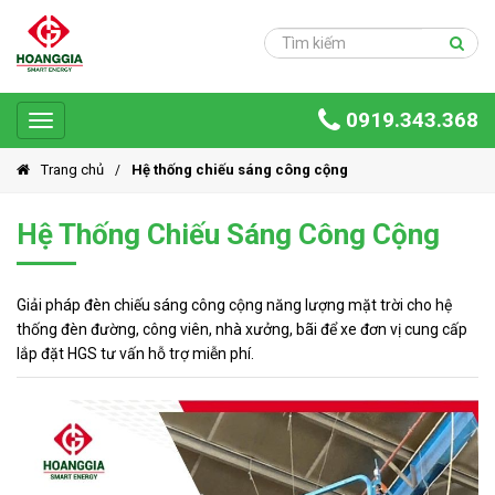
Trang
chủ
Sản
0919.343.368
phẩm
Toggle
navigation
Giải
Trang chủ
Hệ thống chiếu sáng công cộng
pháp
Hệ Thống Chiếu Sáng Công Cộng
Ứng
dụng
Dự
Giải pháp đèn chiếu sáng công cộng năng lượng mặt trời cho hệ
án
thống đèn đường, công viên, nhà xưởng, bãi để xe đơn vị cung cấp
lắp đặt HGS tư vấn hỗ trợ miễn phí.
Hoàng
Gia
Group
Giới
thiệu