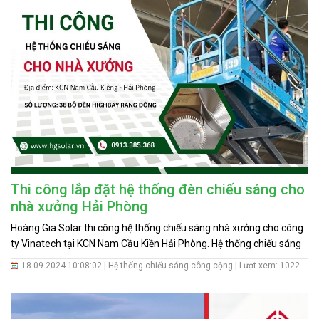
Tin
tức
Hỏi
đáp
Tài
liệu
Liên
hệ
Thi công lắp đặt hệ thống đèn chiếu sáng cho
Tuyển
nhà xưởng Hải Phòng
dụng
Hoàng Gia Solar thi công hệ thống chiếu sáng nhà xưởng cho công
ty Vinatech tại KCN Nam Cầu Kiền Hải Phòng. Hệ thống chiếu sáng
bao gồm 36 bộ đèn LED thương hiệu Rạng Đông chuyên dụng cho
18-09-2024 10:08:02 |
Hệ thống chiếu sáng công cộng
| Lượt xem: 1022
nhà xưởng.