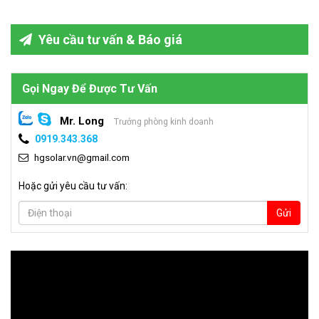
hiệu quả, giảm chi phí vận hành với sự nhấn mạnh về biến đổi khí
hậu, họ cũng đang tìm cách để có thể giảm lượng khí thải carbon.
Yêu cầu tư vấn & Báo giá
Gọi Ngay Để Được Tư Vấn
Mr. Long
Trưởng phòng kinh doanh
0919.343.368
hgsolar.vn@gmail.com
Hoặc gửi yêu cầu tư vấn:
Gửi