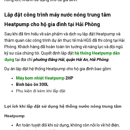
Tin
Lắp đặt công trình máy nước nóng trung tâm
tức
Heatpump cho hộ gia đình tại Hải Phòng
Hỏi
đáp
Sau khi đã tìm hiểu về sản phẩm và dịch vụ lắp đặt Heatpump và
thăm quan các công trình dự án thực tế mà HGS đã thi công tại Hải
Tài
Phòng. Khách hàng đã hoàn toàn tin tưởng về năng lực và đội ngũ
liệu
kỹ sư của chúng tôi. Quyết định lắp đặt
hệ thống
Heatpump dân
dụng
tại địa chỉ
phường Đằng Hải, quận Hải An, Hải Phòng
.
Liên
hệ
Dự án lắp đặt hệ thống Heatpump cho hộ gia đình
bao gồm:
Máy bơm nhiệt Heatpump
2HP
Tuyển
Bình bảo ôn 300L
dụng
Phụ kiện đi kèm khi lắp đặt
Lợi ích khi lắp đặt sử dụng hệ thống nước nóng trung tâm
Heatpump
An toàn tuyệt đối khi sử dụng, không còn nỗi lo về hở điện,