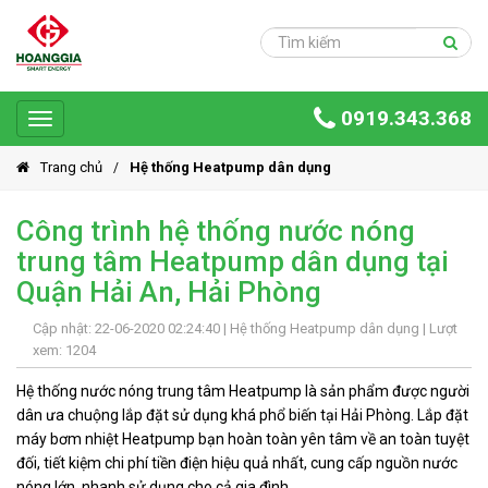
Trang
chủ
Sản
0919.343.368
phẩm
Toggle
navigation
Giải
Trang chủ
Hệ thống Heatpump dân dụng
pháp
Công trình hệ thống nước nóng
Ứng
trung tâm Heatpump dân dụng tại
dụng
Quận Hải An, Hải Phòng
Dự
án
Cập nhật: 22-06-2020 02:24:40 |
Hệ thống Heatpump dân dụng
| Lượt
xem: 1204
Hoàng
Gia
Hệ thống nước nóng trung tâm Heatpump là sản phẩm được người
Group
dân ưa chuộng lắp đặt sử dụng khá phổ biến tại Hải Phòng. Lắp đặt
máy bơm nhiệt Heatpump bạn hoàn toàn yên tâm về an toàn tuyệt
Giới
đối, tiết kiệm chi phí tiền điện hiệu quả nhất, cung cấp nguồn nước
thiệu
nóng lớn, nhanh sử dụng cho cả gia đình.