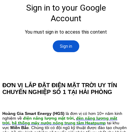
ĐƠN VỊ LẮP ĐẶT ĐIỆN MẶT TRỜI UY TÍN
CHUYÊN NGHIỆP SỐ 1 TẠI HẢI PHÒNG
Hoàng Gia Smart Energy (HGS)
là đơn vị có hơn 10+ năm kinh
nghiệm về
điện năng lượng mặt trời
,
đèn năng lượng mặt
trời
,
hệ thống máy nước nóng trung tâm Heatpump
tại khu
vực
Miền Bắc
. Chúng tôi có đội ngũ kỹ thuật được đào tạo chuyên