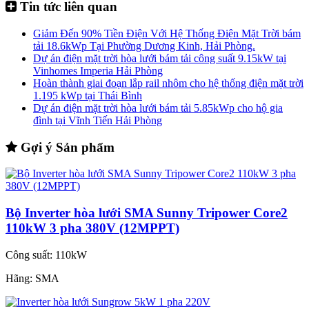
Tin tức liên quan
Giảm Đến 90% Tiền Điện Với Hệ Thống Điện Mặt Trời bám
tải 18.6kWp Tại Phường Dương Kinh, Hải Phòng.
Dự án điện mặt trời hòa lưới bám tải công suất 9.15kW tại
Vinhomes Imperia Hải Phòng
Hoàn thành giai đoạn lắp rail nhôm cho hệ thống điện mặt trời
1.195 kWp tại Thái Bình
Dự án điện mặt trời hòa lưới bám tải 5.85kWp cho hộ gia
đình tại Vĩnh Tiến Hải Phòng
Gợi ý Sản phẩm
Bộ Inverter hòa lưới SMA Sunny Tripower Core2
110kW 3 pha 380V (12MPPT)
Công suất:
110kW
Hãng:
SMA