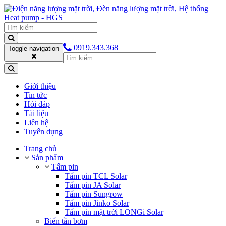
0919.343.368
Toggle navigation
Giới thiệu
Tin tức
Hỏi đáp
Tài liệu
Liên hệ
Tuyển dụng
Trang chủ
Sản phẩm
Tấm pin
Tấm pin TCL Solar
Tấm pin JA Solar
Tấm pin Sungrow
Tấm pin Jinko Solar
Tấm pin mặt trời LONGi Solar
Biến tần bơm