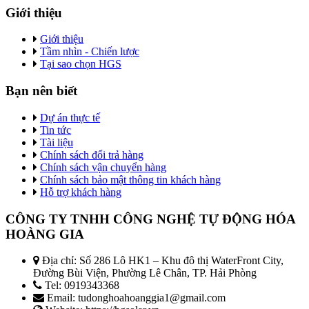
Giới thiệu
Giới thiệu
Tầm nhìn - Chiến lược
Tại sao chọn HGS
Bạn nên biết
Dự án thực tế
Tin tức
Tài liệu
Chính sách đổi trả hàng
Chính sách vận chuyển hàng
Chính sách bảo mật thông tin khách hàng
Hỗ trợ khách hàng
CÔNG TY TNHH CÔNG NGHỆ TỰ ĐỘNG HÓA
HOÀNG GIA
Địa chỉ: Số 286 Lô HK1 – Khu đô thị WaterFront City,
Đường Bùi Viện, Phường Lê Chân, TP. Hải Phòng
Tel: 0919343368
Email: tudonghoahoanggia1@gmail.com