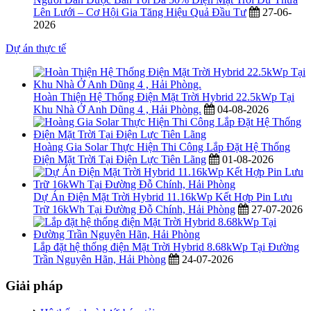
Lên Lưới – Cơ Hội Gia Tăng Hiệu Quả Đầu Tư
27-06-
2026
Dự án thực tế
Hoàn Thiện Hệ Thống Điện Mặt Trời Hybrid 22.5kWp Tại
Khu Nhà Ở Anh Dũng 4 , Hải Phòng.
04-08-2026
Hoàng Gia Solar Thực Hiện Thi Công Lắp Đặt Hệ Thống
Điện Mặt Trời Tại Điện Lực Tiên Lãng
01-08-2026
Dự Án Điện Mặt Trời Hybrid 11.16kWp Kết Hợp Pin Lưu
Trữ 16kWh Tại Đường Đỗ Chính, Hải Phòng
27-07-2026
Lắp đặt hệ thống điện Mặt Trời Hybrid 8.68kWp Tại Đường
Trần Nguyên Hãn, Hải Phòng
24-07-2026
Giải pháp