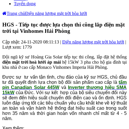
Tuyển dụng
Trang chủ
Điện năng lượng mặt trời hòa lưới
HGS - Tiếp tục được lựa chọn thi công lắp điện mặt
trời tại Vinhomes Hải Phòng
Cập nhật: 24-11-2020 08:11:13 |
Điện năng lượng mặt trời hòa lưới
|
Lượt xem: 1779
Đội ngũ kỹ sư Hoàng Gia Solar tiếp tục thi công, lắp đặt hệ thống
điện mặt trời hoà lưới áp mái
hệ 15kW 3 pha cho hộ gia đình tại
khu nhà ở cao cấp Monaco Vinhomes Imperia Hải Phòng.
Được sự tư vấn tận tình, chu đáo của kỹ sư HGS, chủ đầu
tư đã quyết định lựa chọn bộ đôi sản phẩm cao cấp là
tấm
pin Canadian Solar 445W
và
Inverter thương hiệu SMA
15kW
của Đức. Với sự kết hợp của bộ siêu chuyển đổi này
sẽ đem đến hiệu suất chuyển đổi điện cao và ổn định. HGS
luôn đáp ứng tốt các tiêu chuẩn yêu cầu khắt khe về kỹ thuật
an toàn và vận hành hệ thống đạt hiệu suất cao trong suốt
hơn 35 năm và thời gian hoàn vốn nhanh chỉ mất từ 4 - 5
năm.
Xem thêm: