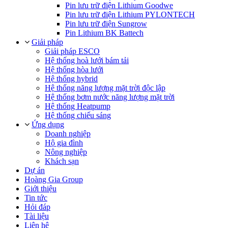
Pin lưu trữ điện Lithium Goodwe
Pin lưu trữ điện Lithium PYLONTECH
Pin lưu trữ điện Sungrow
Pin Lithium BK Battech
Giải pháp
Giải pháp ESCO
Hệ thống hoà lưới bám tải
Hệ thống hòa lưới
Hệ thống hybrid
Hệ thống năng lượng mặt trời độc lập
Hệ thống bơm nước năng lượng mặt trời
Hệ thống Heatpump
Hệ thống chiếu sáng
Ứng dụng
Doanh nghiệp
Hộ gia đình
Nông nghiệp
Khách sạn
Dự án
Hoàng Gia Group
Giới thiệu
Tin tức
Hỏi đáp
Tài liệu
Liên hệ