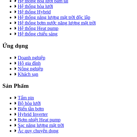
Hệ thống hoà lưới bám tải
Hệ thống hòa lưới
Hệ thống Hybrid
Hệ thống năng lượng mặt trời độc lập
Hệ thống bơm nước năng lượng mặt trời
Hệ thống Heat pump
Hệ thống chiếu sáng
Ứng dụng
Doanh nghiệp
Hộ gia đình
Nông nghiệp
Khách sạn
Sản Phẩm
Tấm pin
Bộ hòa lưới
Biến tần bơm
Hybrid Inverter
Bơm nhiệt Heat pump
Sạc năng lượng mặt trời
Ắc quy chuyên dụng