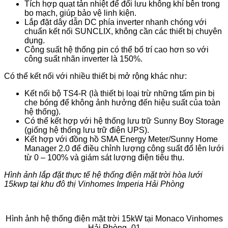
Tích hợp quạt tản nhiệt để đối lưu không khí bên trong
bo mạch, giúp bảo vệ linh kiện.
Lắp đặt dây dẫn DC phía inverter nhanh chóng với
chuẩn kết nối SUNCLIX, không cần các thiết bị chuyên
dụng.
Công suất hệ thống pin có thể bố trí cao hơn so với
công suất nhãn inverter là 150%.
Có thể kết nối với nhiều thiết bị mở rộng khác như:
Kết nối bộ TS4-R (là thiết bị loại trừ những tấm pin bị
che bóng để không ảnh hưởng đến hiệu suất của toàn
hệ thống).
Có thể kết hợp với hệ thống lưu trữ Sunny Boy Storage
(giống hệ thống lưu trữ điện UPS).
Kết hợp với đồng hồ SMA Energy Meter/Sunny Home
Manager 2.0 để điều chỉnh lượng công suất đổ lên lưới
từ 0 – 100% và giám sát lượng điện tiêu thụ.
Hình ảnh lắp đặt thực tế hệ thống điện mặt trời hòa lưới
15kwp tại khu đô thị Vinhomes Imperia Hải Phòng
Hình ảnh hệ thống điện mặt trời 15kW tại Monaco Vinhomes
Hải Phòng -01